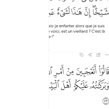
ﱈﱉ
ﱊ
ﱋ
ﱌ
ﱍ
ﱎ
Elle dit : "Malheur à moi ! Vais-je enfanter alors que je suis
vieille et que mon mari, que voici, est un vieillard ? C’est là
vraiment une chose étrange !"
Tafsirs
Leçons
Réflexions
11:73
ﱏ
ﱐ
ﱑ
ﱒ
ﱓﱔ
ﱕ
ﱖ
الوا اتعجبين من امر الله رحمت الله وبركاته عليكم اهل البيت انه حميد م
َالُوٓا۟ أَتَعْجَبِينَ مِنْ أَمْرِ ٱللَّهِ ۖ رَحْمَتُ ٱللَّهِ وَبَرَكَـٰتُهُۥ عَلَيْكُمْ أَهْلَ ٱلْب
ﱗ
ﱘ
ﱙ
ﱚﱛ
ﱜ
ﱝ
ﱞ
ﱟ