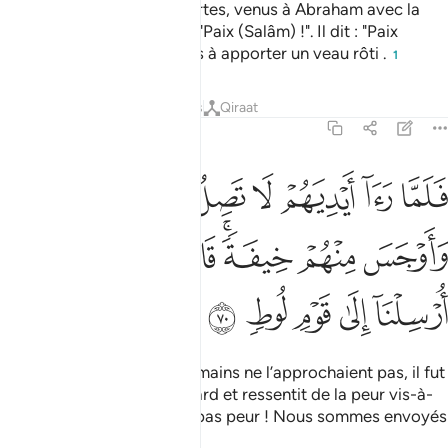
Et Nos émissaires sont, certes, venus à Abraham avec la
bonne nouvelle, en disant: "Paix (Salâm) !". Il dit : "Paix
(Salâm) !", et il ne tarda pas à apporter un veau rôti .
1
Tafsirs
Leçons
Réflexions
Qiraat
11:70
ﲸ
ﲹ
ﲺ
ﲻ
ﲼ
ﲽ
ﲾ
لما راى ايديهم لا تصل اليه نكرهم واوجس منهم خيفة قالوا لا تخف انا ار
َلَمَّا رَءَآ أَيْدِيَهُمْ لَا تَصِلُ إِلَيْهِ نَكِرَهُمْ وَأَوْجَسَ مِنْهُمْ خِيفَةًۭ ۚ قَالُوا۟ لَا تَخَف
ﲿ
ﳀ
ﳁﳂ
ﳃ
ﳄ
ﳅ
ﳆ
ﳇ
ﳈ
ﳉ
ﳊ
ﳋ
Puis, lorsqu’il vit que leurs mains ne l’approchaient pas, il fut
pris de suspicion à leur égard et ressentit de la peur vis-à-
vis d’eux. Ils dirent : "N’aie pas peur ! Nous sommes envoyés
au peuple de Lot."