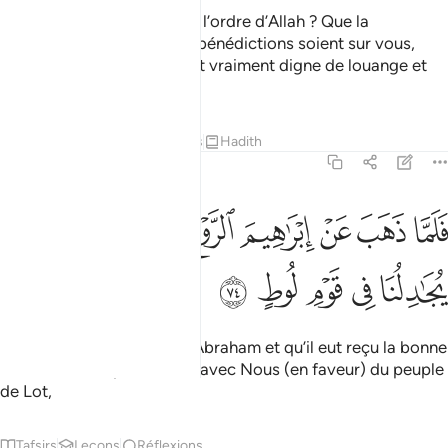
Ils dirent : "T’étonnes-tu de l’ordre d’Allah ? Que la
miséricorde d’Allah et Ses bénédictions soient sur vous,
gens de cette maison! Il est vraiment digne de louange et
de glorification !"
1
Tafsirs
Leçons
Réflexions
Hadith
11:74
ﱠ
ﱡ
ﱢ
ﱣ
ﱤ
ﱥ
لما ذهب عن ابراهيم الروع وجاءته البشرى يجادلنا في قوم لوط ٧٤
ﱦ
َلَمَّا ذَهَبَ عَنْ إِبْرَٰهِيمَ ٱلرَّوْعُ وَجَآءَتْهُ ٱلْبُشْرَىٰ يُجَـٰدِلُنَا فِى قَوْمِ لُوطٍ ٧٤
ﱧ
ﱨ
ﱩ
ﱪ
ﱫ
Lorsque l’effroi eut quitté Abraham et qu’il eut reçu la bonne
nouvelle voilà qu’il discuta avec Nous (en faveur) du peuple
de Lot,
Tafsirs
Leçons
Réflexions