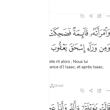
Tafsirs
Leçons
Réflexions
11:71
ﳌ
ﳍ
ﳎ
ﳏ
امراته قايمة فضحكت فبشرناها باسحاق ومن وراء اسحاق يعقوب ٧١
ﳐ
َٱمْرَأَتُهُۥ قَآئِمَةٌۭ فَضَحِكَتْ فَبَشَّرْنَـٰهَا بِإِسْحَـٰقَ وَمِن وَرَآءِ إِسْحَـٰقَ يَعْقُوبَ
ﳑ
ﳒ
ﳓ
ﳔ
ﳕ
Sa femme était debout, et elle rit alors ; Nous lui
annonçâmes donc (la naissance d’) Isaac, et après Isaac,
Jacob .
1
Tafsirs
Leçons
Réflexions
Qiraat
11:72
ﱁ
ﱂ
ﱃ
ﱄ
ﱅ
ﱆ
ﱇ
الت يا ويلتى االد وانا عجوز وهاذا بعلي شيخا ان هاذا لشيء عجيب ٧٢
َالَتْ يَـٰوَيْلَتَىٰٓ ءَأَلِدُ وَأَنَا۠ عَجُوزٌۭ وَهَـٰذَا بَعْلِى شَيْخًا ۖ إِنَّ هَـٰذَا لَشَىْءٌ عَ