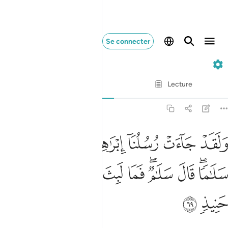
Se connecter
11. Hud
Ayah par Ayah
Lecture
Traduction
: Muhammad Hamidullah
11:69
ﲦ
ﲧ
ﲨ
ﲩ
ﲪ
ﲫ
لقد جاءت رسلنا ابراهيم بالبشرى قالوا سلاما قال سلام فما لبث ان جاء
َلَقَدْ جَآءَتْ رُسُلُنَآ إِبْرَٰهِيمَ بِٱلْبُشْرَىٰ قَالُوا۟ سَلَـٰمًۭا ۖ قَالَ سَلَـٰمٌۭ ۖ فَ
ﲬﲭ
ﲮ
ﲯﲰ
ﲱ
ﲲ
ﲳ
ﲴ
ﲵ
ﲶ
ﲷ