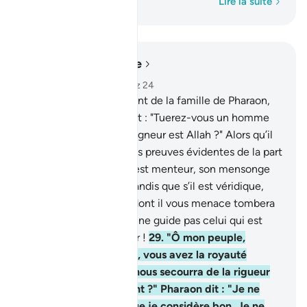
Mot par mot
Lire la suite
Lire dans le contexte
Chapitre 40, Page 470, Juz 24
28
.
Et un homme croyant de la famille de Pharaon,
qui dissimulait sa foi, dit : "Tuerez-vous un homme
parce qu’il dit: "Mon seigneur est Allah ?" Alors qu’il
est venu à vous avec les preuves évidentes de la part
de votre Seigneur. S’il est menteur, son mensonge
sera à son détriment; tandis que s’il est véridique,
alors une partie de ce dont il vous menace tombera
sur vous." Certes, Allah ne guide pas celui qui est
outrancier et imposteur !
29
.
"Ô mon peuple,
triomphant sur la terre, vous avez la royauté
aujourd’hui . Mais qui nous secourra de la rigueur
d’Allah si elle nous vient ?" Pharaon dit : "Je ne
vous indique que ce que je considère bon. Je ne