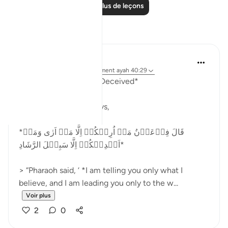
Lire plus de leçons
Réflexions
Abu Hizkeel
il y a 21 semaines
·
Référencement
ayah 40:29
*How the Masses Are Deceived*
Allah (ʿazza wa jall) says,
*قَالَ فِرۡعَوۡنُ مَاۤ اُرِيۡكُمۡ اِلَّا مَاۤ اَرٰى وَمَاۤ
اَهۡدِيۡكُمۡ اِلَّا سَبِيۡلَ الرَّشَادِ‏*
> “Pharaoh said, ‘ *I am telling you only what I
believe, and I am leading you only to the w...
Voir plus
2
0