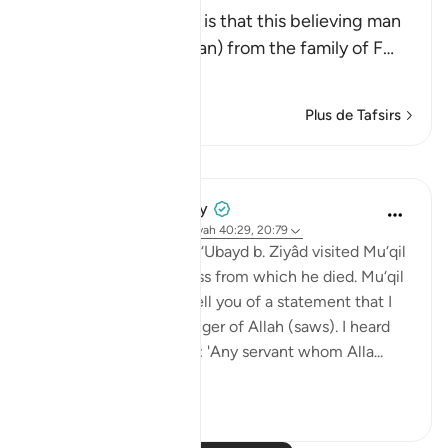
The well-known view is that this believing man
was a Coptic (Egyptian) from the family of F
…
En savoir plus
Plus de Tafsirs
Leçons
Prophetic Commentary
il y a 8 ans
·
Référencement
ayah 40:29, 20:79
Al-Hasan narrates that ‘Ubayd b. Ziyâd visited Mu‘qil
b. Yasâr during his illness from which he died. Mu‘qil
narrates to him: I will tell you of a statement that I
heard from the Messenger of Allah (saws). I heard
the Prophet (saws) say: 'Any servant whom Alla...
Voir plus
0
0