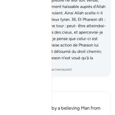
d’Allah sans qu’aucune preuve ne leur soit venue,
[leur action] est grandement haïssable auprès d’Allah
et auprès de ceux qui croient. Ainsi Allah scelle-t-Il
le cœur de tout orgueilleux tyran.
36
.
Et Pharaon dit :
"Ô Hâmân, bâtis-moi une tour : peut- être atteindrai-
je les voies,
37
.
les voies des cieux, et apercevrai-je
le Dieu de Moïse ; mais je pense que celui-ci est
menteur." Ainsi la mauvaise action de Pharaon lui
parut enjolivée ; et il fut détourné du droit chemin;
et le stratagème de Pharaon n’est voué qu’à la
destruction.
-
French Translation(Muhammad Hamidullah)
Lisez le Tafsir
Ibn Kathir (Abridged)
Musa was supported by a believing Man from
Fir`awn's Family