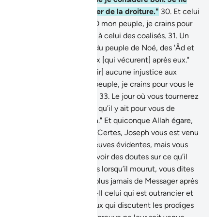
vous guide qu’au sentier de la droiture."
30
.
Et celui
qui était croyant dit : "Ô mon peuple, je crains pour
vous un jour semblable à celui des coalisés.
31
.
Un
sort semblable à celui du peuple de Noé, des 'Âd et
des Thamûd, et de ceux [qui vécurent] après eux."
Allah ne veut [faire subir] aucune injustice aux
serviteurs.
32
.
"Ô mon peuple, je crains pour vous le
jour de l’Appel Mutuel ,
33
.
Le jour où vous tournerez
le dos en déroute, sans qu’il y ait pour vous de
protecteur contre Allah." Et quiconque Allah égare,
n’a point de guide.
34
.
"Certes, Joseph vous est venu
auparavant avec les preuves évidentes, mais vous
n’avez jamais cessé d’avoir des doutes sur ce qu’il
vous avait apporté. Mais lorsqu’il mourut, vous dites
alors : "Allah n’enverra plus jamais de Messager après
lui." Ainsi Allah égare-t-Il celui qui est outrancier et
celui qui doute.
35
.
Ceux qui discutent les prodiges