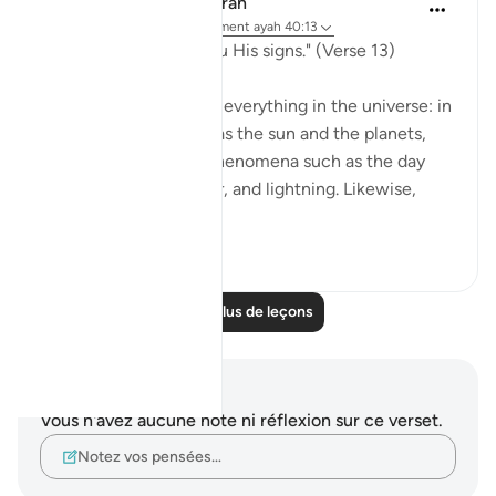
In the Shade of the Quran
il y a 31 semaines
·
Référencement
ayah 40:13
"He it is who shows you His signs." (Verse 13)
God's signs are seen in everything in the universe: in
the great bodies such as the sun and the planets,
and also in the great phenomena such as the day
and night, rain, thunder, and lightning. Likewise,
they are...
Voir plus
0
0
Lire plus de leçons
Notes et réflexions
Vous n'avez aucune note ni réflexion sur ce verset.
Notez vos pensées…