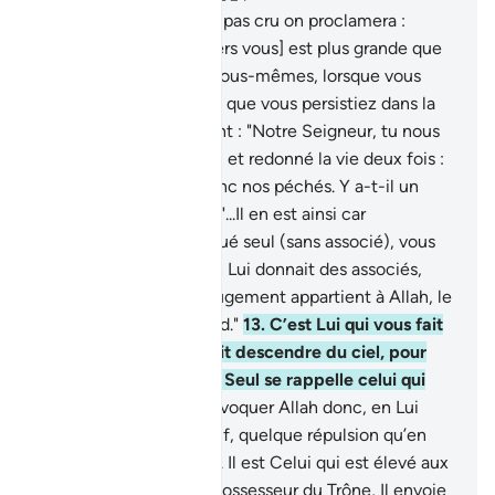
10
.
A ceux qui n’auront pas cru on proclamera :
"l’aversion d’Allah [envers vous] est plus grande que
votre aversion envers vous-mêmes, lorsque vous
étiez appelés à la foi et que vous persistiez dans la
mécréance."
11
.
ils diront : "Notre Seigneur, tu nous
as fait mourir deux fois, et redonné la vie deux fois :
nous reconnaissons donc nos péchés. Y a-t-il un
moyen d’en sortir?"
12
.
"...Il en est ainsi car
lorsqu’Allah était invoqué seul (sans associé), vous
ne croyiez pas ; et si on Lui donnait des associés,
alors vous croyiez. Le jugement appartient à Allah, le
Très-Haut, le Très Grand."
13
.
C’est Lui qui vous fait
voir Ses preuves, et fait descendre du ciel, pour
vous, une subsistance. Seul se rappelle celui qui
revient [à Allah].
14
.
Invoquer Allah donc, en Lui
vouant un culte exclusif, quelque répulsion qu’en
aient les mécréants.
15
.
Il est Celui qui est élevé aux
degrés les plus hauts, Possesseur du Trône, Il envoie