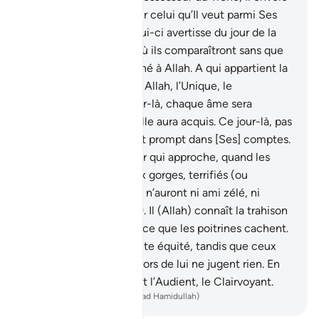
par Son ordre l’Esprit sur celui qu’Il veut parmi Ses
serviteurs, afin que celui-ci avertisse du jour de la
Rencontre,
16
.
le jour où ils comparaîtront sans que
rien en eux ne soit caché à Allah. A qui appartient la
royauté, aujourd’hui? A Allah, l’Unique, le
Dominateur .
17
.
Ce jour-là, chaque âme sera
rétribuée selon ce qu’elle aura acquis. Ce jour-là, pas
d’injustice, car Allah est prompt dans [Ses] comptes.
18
.
et avertis-les du jour qui approche, quand les
cœurs remonteront aux gorges, terrifiés (ou
angoissés). Les injustes n’auront ni ami zélé, ni
intercesseur écouté.
19
.
Il (Allah) connaît la trahison
des yeux, tout comme ce que les poitrines cachent.
20
.
Et Allah juge en toute équité, tandis que ceux
qu’ils invoquent en dehors de lui ne jugent rien. En
vérité c’est Allah qui est l’Audient, le Clairvoyant.
-
French Translation(Muhammad Hamidullah)