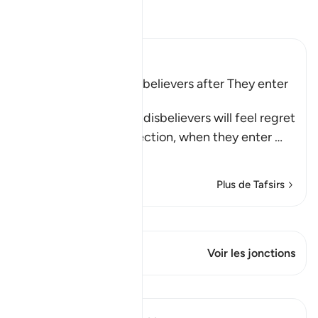
Lisez le Tafsir
Ibn Kathir (Abridged)
The Regret of the Disbelievers after They enter
Hell
Allah tells us that the disbelievers will feel regret
on the Day of Resurrection, when they enter
…
En savoir plus
Plus de Tafsirs
Voir Qiraat
Ce verset a 1 Jonctions
Voir les jonctions
Leçons