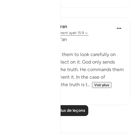
Leçons
In the Shade of the Quran
il y a 31 semaines
·
Référencement
ayah 15:9
Preservation of the Qur'an
The surah then calls on them to look carefully on
God's guidance and reflect on it. God only sends
down the angels with the truth. He commands them
to establish and implement it. In the case of
persistent unbelievers, the truth is t...
Voir plus
0
0
Lire plus de leçons
Réflexions