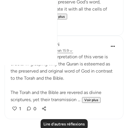
and made the effort to preserve God's word,
perfectly; to contemplate it with all the cells of
their bodies; and...
Voir plus
5
1
Salman Shakeel Leghari
il y a 2 ans
·
Référencement
ayah 15:9
Understanding the interpretation of this verse is
crucial in grasping why the Quran is esteemed as
the preserved and original word of God in contrast
to the Torah and the Bible.
The Torah and the Bible are revered as divine
scriptures, yet their transmission ...
Voir plus
1
0
Lire d'autres réflexions