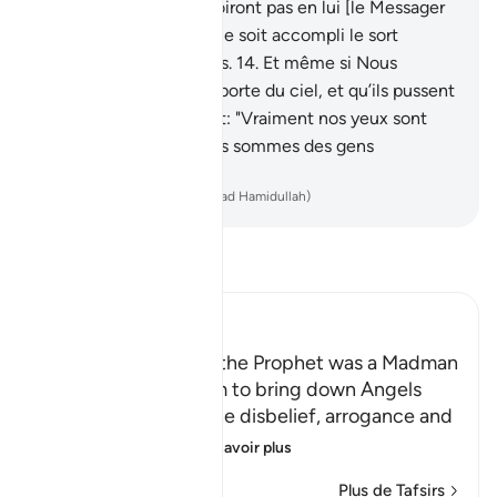
coupables.
13
.
Ils ne croiront pas en lui [le Messager
ou le Coran] bien que ce soit accompli le sort
traditionnel des anciens.
14
.
Et même si Nous
ouvrions pour eux une porte du ciel, et qu’ils pussent
y monter,
15
.
ils diraient: "Vraiment nos yeux sont
voilés. Mais plutôt, nous sommes des gens
ensorcelés."
-
French Translation(Muhammad Hamidullah)
Lisez le Tafsir
Ibn Kathir (Abridged)
The Accusation that the Prophet was a Madman
and Demands for Him to bring down Angels
Allah tells us about the disbelief, arrogance and
stubbornness of
…
En savoir plus
Plus de Tafsirs