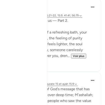
Fariha Guncha
l’année dernière
·
Référencement
ayah 38:29, 85:21-22, 15:9, 41:41, 56:79
The words of Allah and us — Part 2.
Imagine stepping out of a refreshing bath, your
clothes crisp and clean, the feeling of purity
embracing you. The air feels lighter, the soul
refreshed. But suddenly, someone carelessly
splashes filthy water over you, dren...
Voir plus
11
1
Nicki Duncan
il y a 2 ans
·
Référencement
sourate 15 et ayah 15:9
Reflecting on the gift of God's message that has
been transmitted to us over deep time; M'ashallah;
And of those steadfast people who saw the value