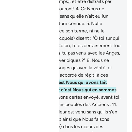
les manger, jouir (un temps), et être distraits par
l’espoir; car bientôt ils sauront!
4
.
Or Nous ne
détruisons aucune cité sans qu’elle n’ait eu [un
terme fixé en] une écriture connue.
5
.
Nulle
communauté ne devance son terme, ni ne le
retarde.
6
.
Et ils (les mecquois) disent : "Ô toi sur qui
on a fait descendre le Coran, tu es certainement fou
!
7
.
Pourquoi ne nous es-tu pas venu avec les Anges,
si tu es du nombre des véridiques ?"
8
.
Nous ne
faisons descendre les Anges qu’avec la vérité; et
alors, il ne leur sera pas accordé de répit [à ces
impies].
9
.
En vérité, c'est Nous qui avons fait
descendre le Coran, et c'est Nous qui en sommes
gardien .
10
.
Et Nous avons certes envoyé, avant toi,
[des Messagers] parmi les peuples des Anciens .
11
.
Et pas un Messager ne leur est venu sans qu'ils s'en
soient moqués.
12
.
C’est ainsi que Nous faisons
pénétrer (la mécréance) dans les cœurs des