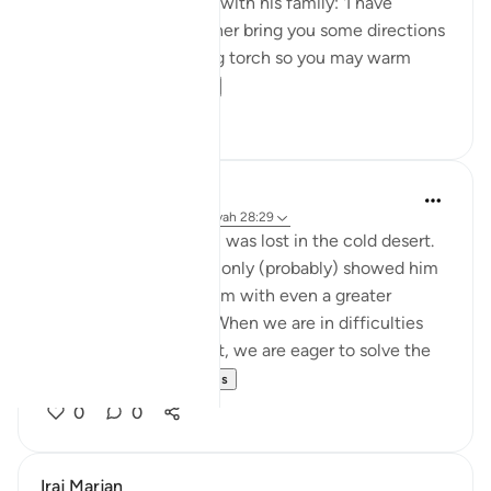
clearly communicated with his family: 'I have
spotted a fire. I will either bring you some directions
from there, or a burning torch so you may warm
yourselves.' ...
Voir plus
12
2
Abbas R.
il y a 5 ans
·
Référencement
ayah 28:29
Subhanallah! Musa (as) was lost in the cold desert.
Suddenly Allah did not only (probably) showed him
the way but charged him with even a greater
prupose as a prophet! When we are in difficulties
and don't see a way out, we are eager to solve the
problem and f...
Voir plus
0
0
Iraj Marjan