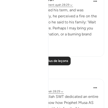
il y a 31 semaines
·
Référencement
ayah 28:29
When Moses had fulfilled his term, and was
travelling with his family, he perceived a fire on the
slope of Mount Sinai. So he said to his family: 'Wait
here, for I perceive a fire. Perhaps I may bring you
from there some information, or a burning brand
from th...
Voir plus
0
0
Lire plus de leçons
Réflexions
Aida Azlin
il y a 3 ans
·
Référencement
ayah 28:29
I absolutely love how Allah SWT dedicated an entire
Ayah in the Quran to show how Prophet Musa AS