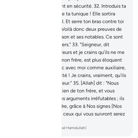
nombre de ceux qui sont en sécurité.
32
.
Introduis ta
main dans l’ouverture de ta tunique ! Elle sortira
blanche sans aucun mal. Et serre ton bras contre toi
pour ne pas avoir peur. Voilà donc deux preuves de
ton Seigneur pour Pharaon et ses notables. Ce sont
vraiment des gens pervers."
33
.
"Seigneur, dit
[Moïse], j’ai tué un des leurs et je crains qu’ils ne me
tuent.
34
.
Mais Aaron, mon frère, est plus éloquent
que moi. Envoie-le donc avec moi comme auxiliaire,
pour déclarer ma véracité ! Je crains, vraiment, qu’ils
ne me traitent de menteur."
35
.
[Allah] dit : "Nous
allons t'apporter le soutien de ton frère, et vous
donner, à vous deux, des arguments irréfutables ; ils
ne sauront vous atteindre, grâce à Nos signes [Nos
miracles]. Vous deux et ceux qui vous suivront serez
les vainqueurs.
-
French Translation(Muhammad Hamidullah)