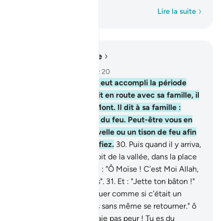
Mot par mot
Lire la suite
Lire dans le contexte
Chapitre 28, Page 389, Juz 20
29
.
Puis, lorsque Moïse eut accompli la période
convenue et qu’il se mit en route avec sa famille, il
vit un feu du côté du Mont. Il dit à sa famille :
"Demeurez ici ! J’ai vu du feu. Peut-être vous en
apporterai-je une nouvelle ou un tison de feu afin
que vous vous réchauffiez.
30
.
Puis quand il y arriva,
on l’appela, du flanc droit de la vallée, dans la place
bénie, à partir de l’arbre : "Ô Moïse ! C’est Moi Allah,
le Seigneur de l’Univers".
31
.
Et : "Jette ton bâton !"
Puis, quand il le vit remuer comme si c’était un
serpent, il tourna le dos sans même se retourner." ô
Moïse ! Approche et n’aie pas peur ! Tu es du