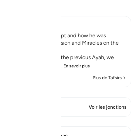
Lisez le Tafsir
Ibn Kathir (Abridged)
Musa's Return to Egypt and how he was
honored with the Mission and Miracles on the
Way
In the explanation of the previous Ayah, we
have already seen th
…
En savoir plus
Plus de Tafsirs
Voir Qiraat
Ce verset a 1 Jonctions
Voir les jonctions
Leçons
In the Shade of the Quran