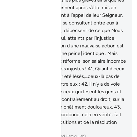
turpitudes, et qui pardonnent après s’être mis en
colère,
38
.
qui répondent à l’appel de leur Seigneur,
accomplissent la Ṣalāt, se consultent entre eux à
propos de leurs affaires, dépensent de ce que Nous
leur attribuons,
39
.
et qui, atteints par l’injustice,
ripostent.
40
.
La sanction d’une mauvaise action est
une mauvaise action [une peine] identique . Mais
quiconque pardonne et réforme, son salaire incombe
à Allah. Il n’aime point les injustes !
41
.
Quant à ceux
qui ripostent après avoir été lésés,...ceux-là pas de
voie (recours légal) contre eux ;
42
.
Il n’y a de voie
[de recours] que contre ceux qui lèsent les gens et
commettent des abus, contrairement au droit, sur la
terre: ceux-là auront un châtiment douloureux.
43
.
Et celui qui endure et pardonne, cela en vérité, fait
partie des bonnes dispositions et de la résolution
dans les affaires.
-
French Translation(Muhammad Hamidullah)