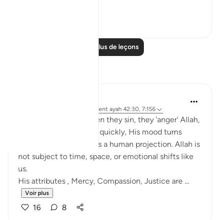
The word u...
Voir plus
28
4
Lire plus de leçons
Réflexions
Salihu Abba
l’année dernière
·
Référencement
ayah 42:30, 7:156
Many people think when they sin, they 'anger' Allah,
and unless they repent quickly, His mood turns
against them. But this is a human projection. Allah is
not subject to time, space, or emotional shifts like
us.
His attributes , Mercy, Compassion, Justice are ...
Voir plus
16
8