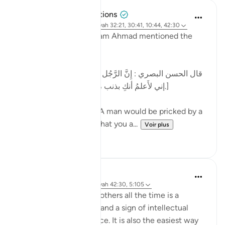
Tulayhah Tafsir Translations
il y a 2 ans
·
Référencement
ayah 32:21, 30:41, 10:44, 42:30
In one of his works, Imam Ahmad mentioned the
following statement:
[قال الحسن البصري : إِنَّ الرَّجُل كان يُشاكُ الشوكة يقول:
إني لأَعلمُ أنكِ بذنب ، وما ظلمني ربي عز وجل.]
al-Hasan al-Basri said: A man would be pricked by a
thorn and say, 'I know that you a...
Voir plus
12
5
Dr. Hatem Al-Haj
il y a 4 ans
·
Référencement
ayah 42:30, 5:105
Projecting blame onto others all the time is a
psychological disorder and a sign of intellectual
timidity and incoherence. It is also the easiest way