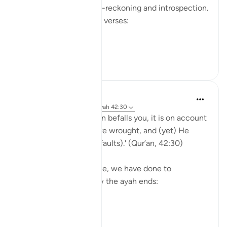
for people to avoid self-reckoning and introspection.
Please reflect on these verses:
يَا أَيُّهَا الَّذِينَ ...
Voir plus
30
1
Yasmin Mogahed
il y a 5 ans
·
Référencement
ayah 42:30
'And whatever affliction befalls you, it is on account
of what your hands have wrought, and (yet) He
pardons most (of your faults).' (Qur’an, 42:30)
Yes. What we have done, we have done to
ourselves, but look how the ayah ends:
'He pardons most.'