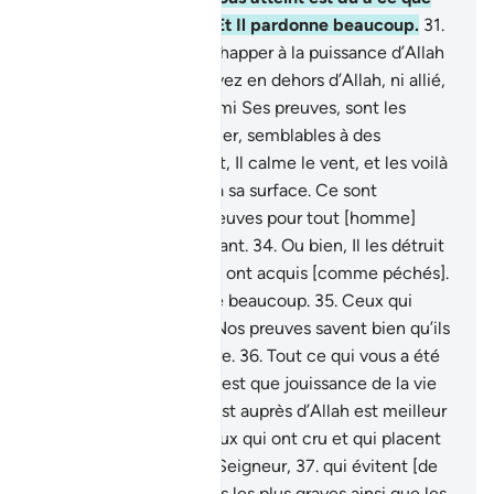
vos mains ont acquis. Et Il pardonne beaucoup.
31
.
Vous ne pouvez pas échapper à la puissance d’Allah
sur la terre; et vous n’avez en dehors d’Allah, ni allié,
ni secoureur.
32
.
Et parmi Ses preuves, sont les
vaisseaux à travers la mer, semblables à des
montagnes.
33
.
S’Il veut, Il calme le vent, et les voilà
qui restent immobiles à sa surface. Ce sont
certainement là des preuves pour tout [homme]
endurant et reconnaissant.
34
.
Ou bien, Il les détruit
en punition de ce qu’ils ont acquis [comme péchés].
Cependant, Il pardonne beaucoup.
35
.
Ceux qui
disputent à propos de Nos preuves savent bien qu’ils
n’ont pas d’échappatoire.
36
.
Tout ce qui vous a été
donné [comme bien] n’est que jouissance de la vie
présente; mais ce qui est auprès d’Allah est meilleur
et plus durable pour ceux qui ont cru et qui placent
leur confiance en leur Seigneur,
37
.
qui évitent [de
commettre] des péchés les plus graves ainsi que les