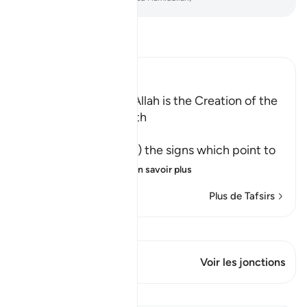
Lisez le Tafsir
Ibn Kathir (Abridged)
Among the Signs of Allah is the Creation of the
Heavens and the Earth
وَمِنْ ءَايَـتِهِ
(And among His Ayat) the signs which point to
His great might an
…
En savoir plus
Plus de Tafsirs
Voir Qiraat
Ce verset a 1 Jonctions
Voir les jonctions
Leçons