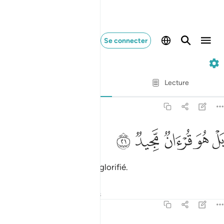
Se connecter
85. Al-Buruj
Ayah par Ayah
Lecture
Traduction
: Muhammad Hamidullah
85:21
ﳇ
ﳈ
ل هو قران مجيد ٢١
ﳉ
ﳊ
ﳋ
َلْ هُوَ قُرْءَانٌۭ مَّجِيدٌۭ ٢١
Mais c’est plutôt un Coran glorifié.
Tafsirs
Leçons
Réflexions
85:22