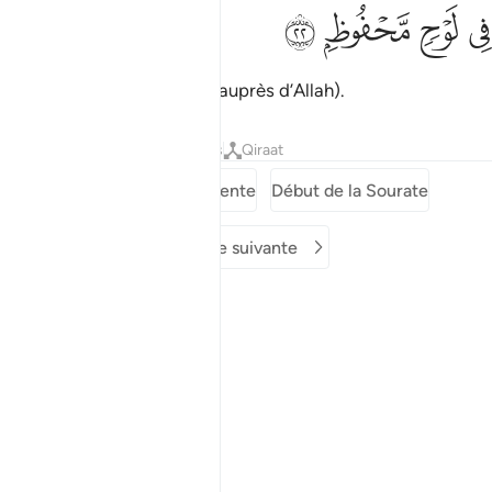
ﳌ
ﳍ
ي لوح محفوظ ٢٢
ﳎ
ﳏ
ِى لَوْحٍۢ مَّحْفُوظٍۭ ٢٢
préservé sur une Tablette (auprès d’Allah).
Tafsirs
Leçons
Réflexions
Qiraat
Sourate précédente
Début de la Sourate
Sourate suivante