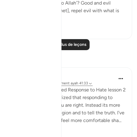
one of those devoted to Allah’? Good and evil
cannot be equal. [Prophet], repel evil with what is
better an...
Voir plus
21
2
Lire plus de leçons
Réflexions
Fatima Shahbaz
il y a 33 semaines
·
Référencement
ayah 41:33
After reading Faith Based Response to Hate lesson 2
on the Quran.com I realized that responding to
hatred isn't to prove you are right. Instead its more
of a defending your religion and to tell the truth. I've
noticed as I got older I feel more comfortable sha...
Voir plus
11
2