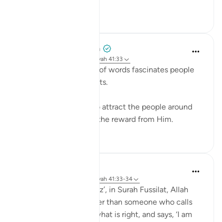
Voir plus
0
0
Azem Qasim Masharqa
il y a 6 ans
·
Référencement
ayah 41:33
The power and beauty of words fascinates people
and captures their hearts.
Speak with kindness to attract the people around
you to Allah, and seek the reward from Him.
5
0
Abdul Nasir Jangda
il y a 4 ans
·
Référencement
ayah 41:33-34
In the twenty-fourth juz’, in Surah Fussilat, Allah
says: 'Who speaks better than someone who calls
people to Allah, does what is right, and says, ‘I am