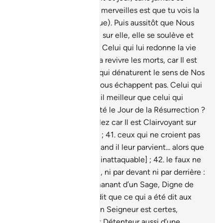
lasser!
39
.
Et parmi Ses merveilles est que tu vois la
terre humiliée (toute nue). Puis aussitôt que Nous
faisons descendre l’eau sur elle, elle se soulève et
augmente [de volume]. Celui qui lui redonne la vie
est certes Celui qui fera revivre les morts, car Il est
Omnipotent.
40
.
Ceux qui dénaturent le sens de Nos
versets (le Coran) ne Nous échappent pas. Celui qui
sera jeté au Feu sera-t-il meilleur que celui qui
viendra en toute sécurité le Jour de la Résurrection ?
Faites ce que vous voulez car Il est Clairvoyant sur
tout ce que vous faites ;
41
.
ceux qui ne croient pas
au Rappel [le Coran] quand il leur parvient... alors que
c’est un Livre puissant [inattaquable] ;
42
.
le faux ne
l’atteint [d’aucune part], ni par devant ni par derrière :
c’est une révélation émanant d’un Sage, Digne de
louange.
43
.
Il ne t’est dit que ce qui a été dit aux
Messagers avant toi. Ton Seigneur est certes,
Détenteur du pardon et Détenteur aussi d’une