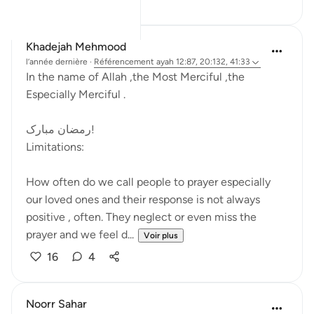
Khadejah Mehmood
l’année dernière
·
Référencement
ayah 12:87, 20:132, 41:33
In the name of Allah ,the Most Merciful ,the
Especially Merciful .
رمضان مبارک!
Limitations:
How often do we call people to prayer especially
our loved ones and their response is not always
positive , often. They neglect or even miss the
prayer and we feel d...
Voir plus
16
4
Noorr Sahar