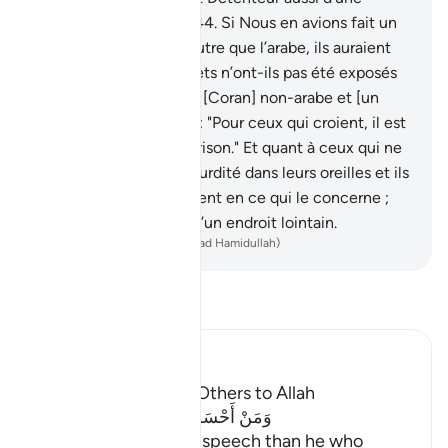
punition douloureuse.
44
.
Si Nous en avions fait un
Coran en une langue autre que l’arabe, ils auraient
dit : "Pourquoi ses versets n’ont-ils pas été exposés
clairement ? Quoi ? Un [Coran] non-arabe et [un
Messager] arabe ?" Dis : "Pour ceux qui croient, il est
une guidée et une guérison." Et quant à ceux qui ne
croient pas, il est une surdité dans leurs oreilles et ils
sont frappés aveuglement en ce qui le concerne ;
ceux- là sont appelés d’un endroit lointain.
-
French Translation(Muhammad Hamidullah)
Lisez le Tafsir
Ibn Kathir (Abridged)
The Virtue of calling Others to Allah
وَمَنْ أَحْسَنُ قَوْلاً مِّمَّن دَعَآ إِلَى اللَّهِ
(And who is better in speech than he who