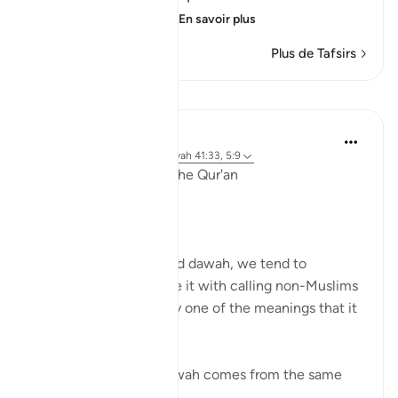
invites to Allah,) me
…
En savoir plus
Plus de Tafsirs
Leçons
Ola Shoubaki
il y a 3 ans
·
Référencement
ayah 41:33, 5:9
Linguistic Gems from the Qur'an
Day Ten: Dawah
When we hear the word dawah, we tend to
automatically associate it with calling non-Muslims
to Islam. But this is only one of the meanings that it
can bear.
Linguistically, دعوة da’wah comes from the same
ro...