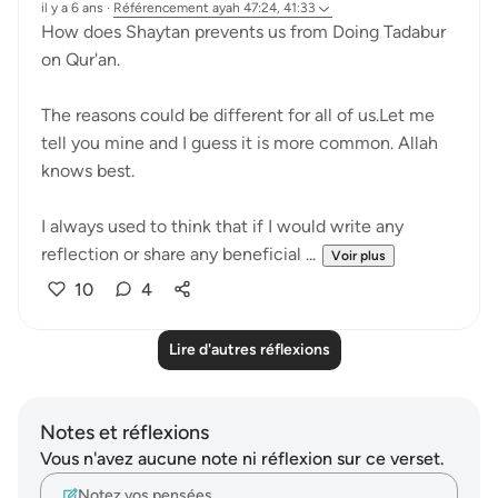
il y a 6 ans
·
Référencement
ayah 47:24, 41:33
How does Shaytan prevents us from Doing Tadabur
on Qur'an.
The reasons could be different for all of us.Let me
tell you mine and I guess it is more common. Allah
knows best.
I always used to think that if I would write any
reflection or share any beneficial ...
Voir plus
10
4
Lire d'autres réflexions
Notes et réflexions
Vous n'avez aucune note ni réflexion sur ce verset.
Notez vos pensées…