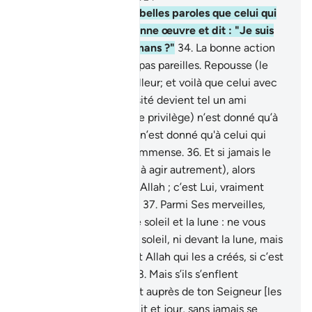
33
.
Et qui profère plus belles paroles que celui qui
appelle à Allah, fait bonne œuvre et dit : "Je suis
du nombre des Musulmans ?"
34
.
La bonne action
et la mauvaise ne sont pas pareilles. Repousse (le
mal) par ce qui est meilleur; et voilà que celui avec
qui tu avais une animosité devient tel un ami
chaleureux.
35
.
Mais (ce privilège) n’est donné qu’à
ceux qui endurent et il n’est donné qu'à celui qui
bénéficie d'une grâce immense.
36
.
Et si jamais le
Diable (Satan) t’incite (à agir autrement), alors
cherche refuge auprès Allah ; c’est Lui, vraiment
l’Audient, l’Omniscient.
37
.
Parmi Ses merveilles,
sont la nuit et le jour, le soleil et la lune : ne vous
prosternez ni devant le soleil, ni devant la lune, mais
prosternez-vous devant Allah qui les a créés, si c’est
Lui que vous adorez .
38
.
Mais s’ils s’enflent
d’orgueil... ceux qui sont auprès de ton Seigneur [les
Anges] Le glorifient, nuit et jour, sans jamais se