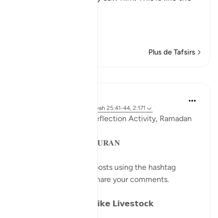
Ayah,
وَإِذَا رَآ
…
En savoir plus
Plus de Tafsirs
Leçons
Sohaib Saeed
il y a 4 ans
·
Référencement
ayah 25:41-44, 2:171
QuranReflect Group Reflection Activity, Ramadan
1443/2022
𝐏𝐀𝐑𝐀𝐁𝐋𝐄𝐒 𝐈𝐍 𝐓𝐇𝐄 𝐐𝐔𝐑𝐀𝐍
Catch up on previous posts using the hashtag
#Parables
and please share your comments.
𝗗𝗮𝘆 𝟴: 𝗪𝗮𝗻𝗱𝗲𝗿𝗶𝗻𝗴 𝗹𝗶𝗸𝗲 𝗟𝗶𝘃𝗲𝘀𝘁𝗼𝗰𝗸