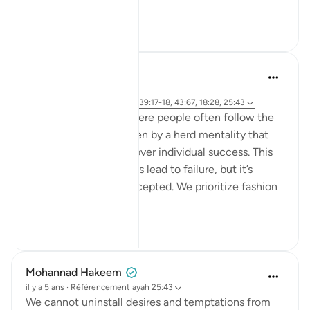
endles...
Voir plus
13
2
hafeez saba
il y a 2 ans
·
Référencement
ayah 6:76-79, 39:17-18, 43:67, 18:28, 25:43
We live in a society where people often follow the
majority's opinion, driven by a herd mentality that
prioritizes conformity over individual success. This
mindset can sometimes lead to failure, but it’s
failure that's widely accepted. We prioritize fashion
ov...
Voir plus
21
4
Mohannad Hakeem
il y a 5 ans
·
Référencement
ayah 25:43
We cannot uninstall desires and temptations from