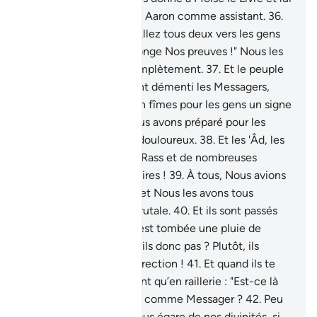
avons assigné son frère Aaron comme assistant.
36
.
Puis Nous avons dit : "Allez tous deux vers les gens
qui ont traité de mensonge Nos preuves !" Nous les
avons alors détruits complètement.
37
.
Et le peuple
de Noé, quand ils eurent démenti les Messagers,
Nous les noyâmes et en fîmes pour les gens un signe
d’avertissement. Et Nous avons préparé pour les
injustes un châtiment douloureux.
38
.
Et les 'Âd, les
Thamûd, les gens d’Ar-Rass et de nombreuses
générations intermédiaires !
39
.
À tous, Nous avions
proposé des paraboles et Nous les avons tous
anéantis d’une façon brutale.
40
.
Et ils sont passés
par la cité sur laquelle est tombée une pluie de
malheurs. Ne la voient-ils donc pas ? Plutôt, ils
n’espèrent pas de résurrection !
41
.
Et quand ils te
voient, ils ne te prennent qu’en raillerie : "Est-ce là
celui qu’Allah a envoyé comme Messager ?
42
.
Peu
s’en est fallu qu’il ne nous égare de nos divinités, si