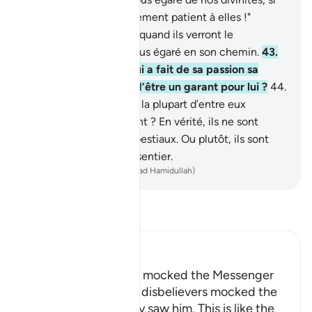
ce n’était notre attachement patient à elles !"
Cependant, ils sauront quand ils verront le
châtiment, qui est le plus égaré en son chemin.
43
.
Ne vois-tu pas celui qui a fait de sa passion sa
divinité ? Est-ce à toi d’être un garant pour lui ?
44
.
Ou bien penses-tu que la plupart d’entre eux
entendent ou raisonnent ? En vérité, ils ne sont
comparables qu’à des bestiaux. Ou plutôt, ils sont
plus égarés encore du sentier.
-
French Translation(Muhammad Hamidullah)
Lisez le Tafsir
Ibn Kathir (Abridged)
How the Disbelievers mocked the Messenger
Allah tells us how the disbelievers mocked the
Messenger when they saw him. This is like the