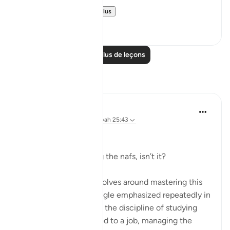
We have alread...
Voir plus
15
15
Lire plus de leçons
Réflexions
Dr Maryam Fayyaz
il y a 2 ans
·
Référencement
ayah 25:43
﷽
It’s all about controlling the nafs, isn’t it?
Life, in its essence, revolves around mastering this
inner struggle—a struggle emphasized repeatedly in
the Quran. Whether it’s the discipline of studying
hard, staying committed to a job, managing the