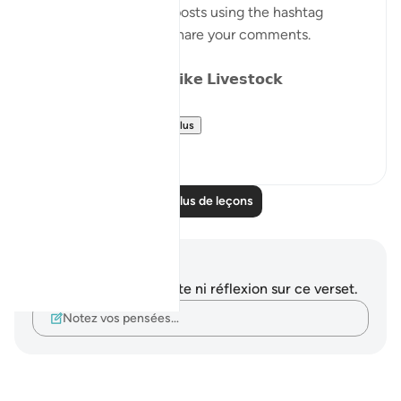
Catch up on previous posts using the hashtag
#Parables
and please share your comments.
𝗗𝗮𝘆 𝟴: 𝗪𝗮𝗻𝗱𝗲𝗿𝗶𝗻𝗴 𝗹𝗶𝗸𝗲 𝗟𝗶𝘃𝗲𝘀𝘁𝗼𝗰𝗸
We have alread...
Voir plus
15
15
Lire plus de leçons
Notes et réflexions
Vous n'avez aucune note ni réflexion sur ce verset.
Notez vos pensées…