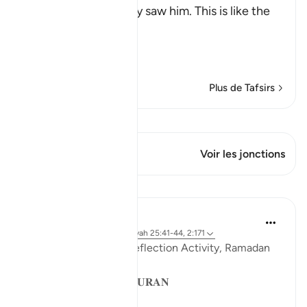
Messenger when they saw him. This is like the
Ayah,
وَإِذَا رَآ
…
En savoir plus
Plus de Tafsirs
Voir Qiraat
Ce verset a 1 Jonctions
Voir les jonctions
Leçons
Sohaib Saeed
il y a 4 ans
·
Référencement
ayah 25:41-44, 2:171
QuranReflect Group Reflection Activity, Ramadan
1443/2022
𝐏𝐀𝐑𝐀𝐁𝐋𝐄𝐒 𝐈𝐍 𝐓𝐇𝐄 𝐐𝐔𝐑𝐀𝐍