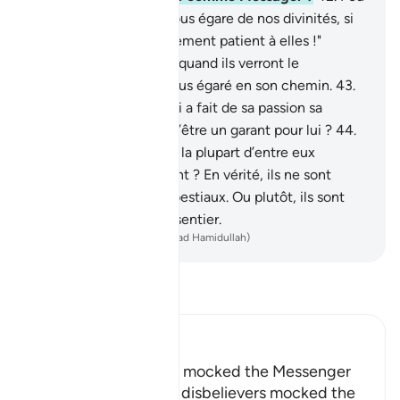
s’en est fallu qu’il ne nous égare de nos divinités, si
ce n’était notre attachement patient à elles !"
Cependant, ils sauront quand ils verront le
châtiment, qui est le plus égaré en son chemin.
43
.
Ne vois-tu pas celui qui a fait de sa passion sa
divinité ? Est-ce à toi d’être un garant pour lui ?
44
.
Ou bien penses-tu que la plupart d’entre eux
entendent ou raisonnent ? En vérité, ils ne sont
comparables qu’à des bestiaux. Ou plutôt, ils sont
plus égarés encore du sentier.
-
French Translation(Muhammad Hamidullah)
Lisez le Tafsir
Ibn Kathir (Abridged)
How the Disbelievers mocked the Messenger
Allah tells us how the disbelievers mocked the