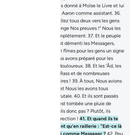
35
.
En effet, Nous avons donné à Moïse le Livre et lui
avons assigné son frère Aaron comme assistant.
36
.
Puis Nous avons dit : "Allez tous deux vers les gens
qui ont traité de mensonge Nos preuves !" Nous les
avons alors détruits complètement.
37
.
Et le peuple
de Noé, quand ils eurent démenti les Messagers,
Nous les noyâmes et en fîmes pour les gens un signe
d’avertissement. Et Nous avons préparé pour les
injustes un châtiment douloureux.
38
.
Et les 'Âd, les
Thamûd, les gens d’Ar-Rass et de nombreuses
générations intermédiaires !
39
.
À tous, Nous avions
proposé des paraboles et Nous les avons tous
anéantis d’une façon brutale.
40
.
Et ils sont passés
par la cité sur laquelle est tombée une pluie de
malheurs. Ne la voient-ils donc pas ? Plutôt, ils
n’espèrent pas de résurrection !
41
.
Et quand ils te
voient, ils ne te prennent qu’en raillerie : "Est-ce là
celui qu’Allah a envoyé comme Messager ?
42
.
Peu