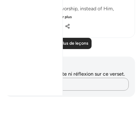
"Yet, some choose to worship, instead of Him,
deities that canno...
Voir plus
0
0
118
Lire plus de leçons
Notes et réflexions
Vous n'avez aucune note ni réflexion sur ce verset.
Notez vos pensées…