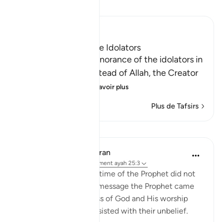
Lisez le Tafsir
Ibn Kathir (Abridged)
The Foolishness of the Idolators
Allah tells us of the ignorance of the idolators in
taking other gods instead of Allah, the Creator
of all things, the
…
En savoir plus
Plus de Tafsirs
Leçons
In the Shade of the Quran
il y a 32 semaines
·
Référencement
ayah 25:3
The unbelievers at the time of the Prophet did not
understand any of the message the Prophet came
with, about the oneness of God and His worship
alone. Hence, they persisted with their unbelief.