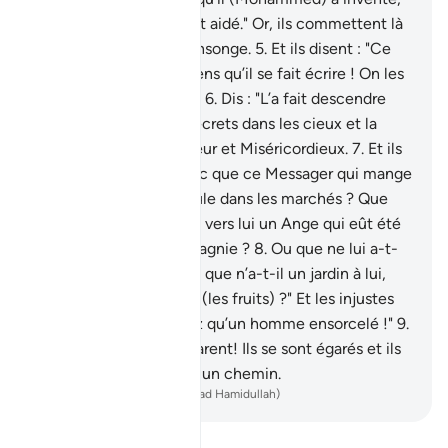
et où d’autres gens l’ont aidé." Or, ils commettent là
une injustice et un mensonge.
5
.
Et ils disent : "Ce
sont des contes d’anciens qu’il se fait écrire ! On les
lui dicte matin et soir !"
6
.
Dis : "L’a fait descendre
Celui qui connaît les secrets dans les cieux et la
Terre. Et Il est Pardonneur et Miséricordieux.
7
.
Et ils
disent : "Qu’est-ce donc que ce Messager qui mange
de la nourriture et circule dans les marchés ? Que
n’a-t-on fait descendre vers lui un Ange qui eût été
avertisseur en sa compagnie ?
8
.
Ou que ne lui a-t-
on lancé un trésor ? Ou que n’a-t-il un jardin à lui,
dont il pourrait manger (les fruits) ?" Et les injustes
disent : "Vous ne suivez qu’un homme ensorcelé !"
9
.
Vois à quoi ils te comparent! Ils se sont égarés et ils
ne peuvent trouver aucun chemin.
-
French Translation(Muhammad Hamidullah)