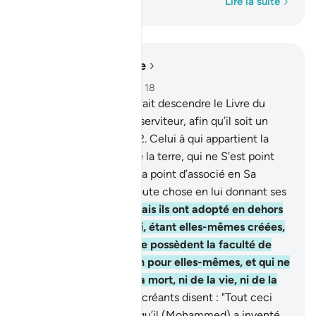
Mot par mot
Lire la suite
Lire dans le contexte
Chapitre 25, Page 360, Juz 18
1
.
Béni soit Celui qui a fait descendre le Livre du
Discernement sur Son serviteur, afin qu’il soit un
avertisseur à l’Univers.
2
.
Celui à qui appartient la
royauté des cieux et de la terre, qui ne S’est point
attribué d’enfant, qui n’a point d’associé en Sa
royauté et qui a créé toute chose en lui donnant ses
justes proportions.
3
.
Mais ils ont adopté en dehors
de Lui des divinités qui, étant elles-mêmes créées,
ne créent rien, et qui ne possèdent la faculté de
faire ni le mal ni le bien pour elles-mêmes, et qui ne
sont maîtresses ni de la mort, ni de la vie, ni de la
résurrection.
4
.
Les mécréants disent : "Tout ceci
n’est qu’un mensonge qu’il (Mohammed) a inventé,