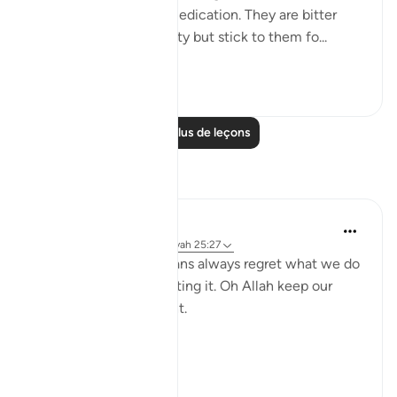
2. Those that are like medication. They are bitter
because of their honesty but stick to them fo...
Voir plus
26
5
Lire plus de leçons
Réflexions
gemi hartojo
il y a 5 ans
·
Référencement
ayah 25:27
Subhannallah we humans always regret what we do
and yet we keep repeating it. Oh Allah keep our
hearts clear and straight.
Aamiin.
11
2