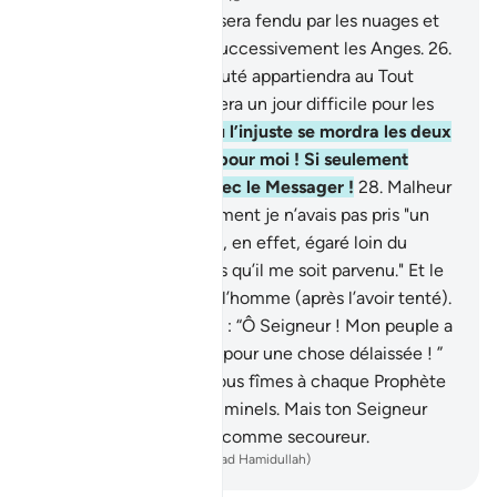
25
.
Et le jour où le ciel sera fendu par les nuages et
qu’on fera descendre successivement les Anges.
26
.
Ce jour-là, la vraie royauté appartiendra au Tout
Miséricordieux, et ce sera un jour difficile pour les
infidèles.
27
.
Le jour où l’injuste se mordra les deux
mains et dira : "Hélas pour moi ! Si seulement
j’avais suivi chemin avec le Messager !
28
.
Malheur
à moi ! Hélas ! Si seulement je n’avais pas pris "un
tel" pour ami !
29
.
Il m’a, en effet, égaré loin du
Rappel [le Coran], après qu’il me soit parvenu." Et le
Diable (Satan) déserte l’homme (après l’avoir tenté).
30
.
Et le Messager a dit : “Ô Seigneur ! Mon peuple a
vraiment pris ce Coran pour une chose délaissée ! ”
31
.
Et c’est ainsi que Nous fîmes à chaque Prophète
un ennemi parmi les criminels. Mais ton Seigneur
suffit comme guide et comme secoureur.
-
French Translation(Muhammad Hamidullah)