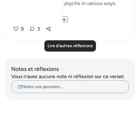
esteem and impact our psyche in various ways.
But instead of...
Voir plus
9
3
Lire d'autres réflexions
Notes et réflexions
Vous n'avez aucune note ni réflexion sur ce verset.
Notez vos pensées…