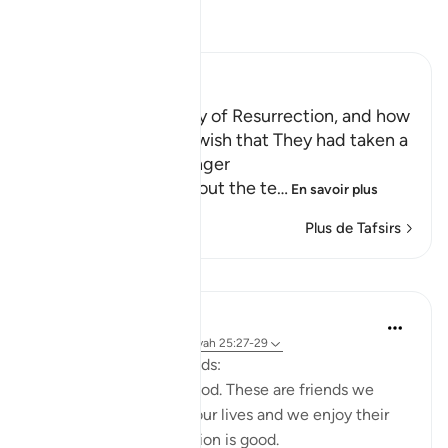
Lisez le Tafsir
Ibn Kathir (Abridged)
The Terrors of the Day of Resurrection, and how
the Wrongdoers will wish that They had taken a
Path with the Messenger
Here Allah tells us about the te
…
En savoir plus
Plus de Tafsirs
Leçons
Taimiyyah Zubair
il y a 3 ans
·
Référencement
ayah 25:27-29
Friends are of three kinds:
1. Those that are like food. These are friends we
need, they are part of our lives and we enjoy their
company. But moderation is good.