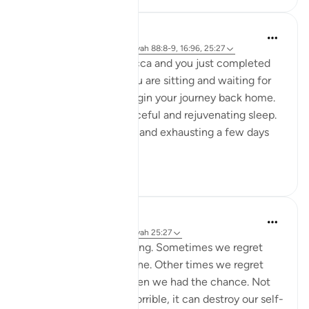
A Siddiqui
il y a 5 ans
·
Référencement
ayah 88:8-9, 16:96, 25:27
Imagine you are in Mecca and you just completed
your Hajj yesterday. You are sitting and waiting for
your bus so you can begin your journey back home.
You had a night of peaceful and rejuvenating sleep.
What felt so strenuous and exhausting a few days
ago is n...
Voir plus
34
5
A Siddiqui
il y a 6 ans
·
Référencement
ayah 25:27
Regret is a painful feeling. Sometimes we regret
something we have done. Other times we regret
things we didn't do when we had the chance. Not
only does regret feel horrible, it can destroy our self-