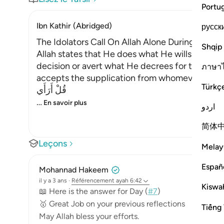
Portu
Ibn Kathir (Abridged)
русск
The Idolators Call On Allah Alone During Torme
Shqip
Allah states that He does what He wills with Hi
decision or avert what He decrees for them. H
ภาษา
accepts the supplication from whomever He will
Türkç
قُلْ أَرَأَي
…
En savoir plus
اردو
简体
Leçons
Melay
Españ
Mohannad Hakeem
il y a 3 ans
·
Référencement
ayah 6:42
Kiswah
📖 Here is the answer for Day (
#7
)
🥇 Great Job on your previous reflections
Tiếng 
May Allah bless your efforts.