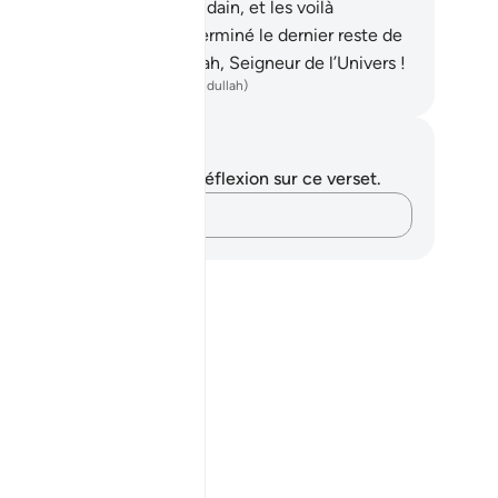
né, Nous les saisîmes soudain, et les voilà
sespérés.
45
.
Ainsi fut exterminé le dernier reste de
 injustes. Et louange à Allah, Seigneur de l’Univers !
ench Translation(Muhammad Hamidullah)
tes et réflexions
us n'avez aucune note ni réflexion sur ce verset.
Notez vos pensées…