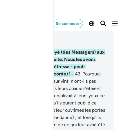
Se connecter
re dans le contexte
pitre 6, Page 132, Juz 7
.
Nous avons, certes, envoyé (des Messagers) aux
mmunautés avant toi. Ensuite, Nous les avons
sies par l’adversité et la détresse - peut-
esupplieront-ils (la miséricorde) ! -
43
.
Pourquoi
c, lorsque Notre rigueur leur vînt, n’ont-ils pas
plié (la miséricorde) ? Mais leurs cœurs s’étaient
urcis et le Diable (Satan) enjolivait à leurs yeux ce
ils faisaient.
44
.
Puis, lorsqu’ils eurent oublié ce
on leur avait rappelé, Nous leur ouvrîmes les portes
nant sur toute chose (l’abondance) ; et lorsqu’ils
ent exulté de joie en raison de ce qui leur avait été