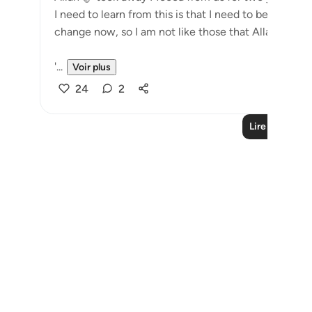
I need to learn from this is that I need to be grateful. My r
change now,
'...
Voir plus
24
2
Lire plus de l
Notes
placeholders
close