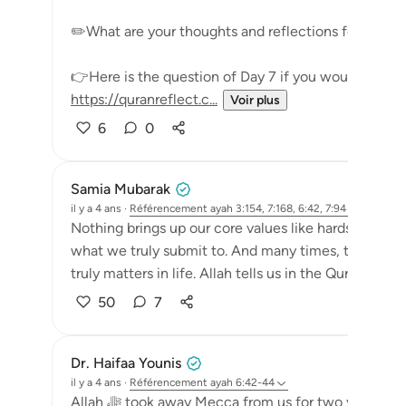
✏️What are your thoughts and reflections for today
👉Here is the question of Day 7 if you would like to
https://quranreflect.c...
Voir plus
6
0
Samia Mubarak
il y a 4 ans
·
Référencement
ayah 3:154, 7:168, 6:42, 7:94
Nothing brings up our core values like hardships do.
what we truly submit to. And many times, they are th
truly matters in life. Allah tells us in the Quran that p
50
7
Dr. Haifaa Younis
il y a 4 ans
·
Référencement
ayah 6:42-44
Allah ﷻ took away Mecca from us for two years, and now He ﷻ gave it back again. The lesson