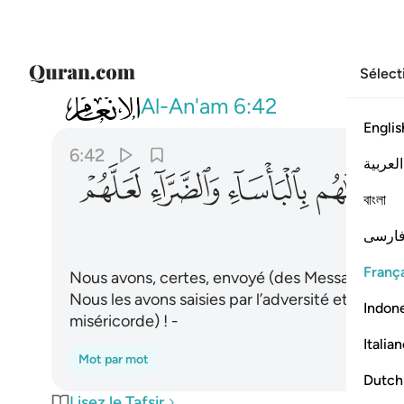
Sélect
006
ولقد ارسلنا الى امم من قبلك فاخذناهم
Al-An'am
6:42
Englis
6:42
العربية
ﲲ
ﲳ
ﲴ
ﲵ
বাংলা
ارسی
França
Nous avons, certes, envoyé (des Messagers) a
Nous les avons saisies par l’adversité et la détr
Indon
miséricorde) ! -
Italia
Mot par mot
Dutch
Lisez le Tafsir