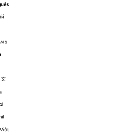
don
guês
dé
ий
ces
-
Fr
nt and Distress
s creatures and none can resist His
e is the One Who has no partners, Who
ไทย
No
s. Allah said,
Vo
e
Plus de Tafsirs
中文
u
ol
ili
Việt