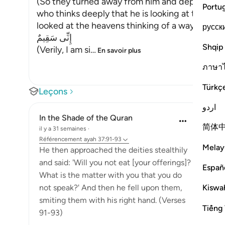
(So they turned away from him and departed.) 
Portu
who thinks deeply that he is looking at the sta
looked at the heavens thinking of a way to distr
русск
إِنِّى سَقِيمٌ
Shqip
(Verily, I am si
…
En savoir plus
ภาษา
Türkç
Leçons
اردو
In the Shade of the Quran
简体
il y a 31 semaines
·
Référencement
ayah 37:91-93
Melay
He then approached the deities stealthily
and said: 'Will you not eat [your offerings]?
Españ
What is the matter with you that you do
Kiswah
not speak?' And then he fell upon them,
smiting them with his right hand. (Verses
Tiếng 
91-93)