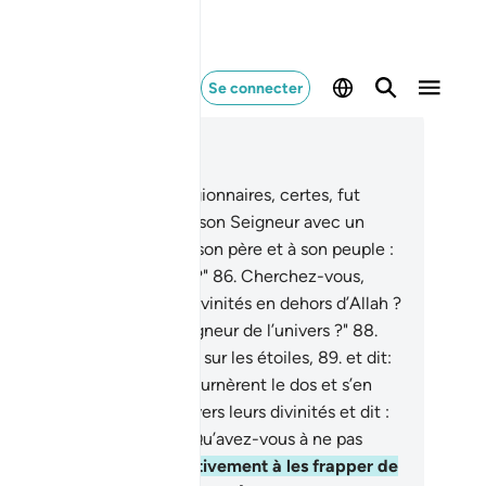
Se connecter
re dans le contexte
pitre 37, Page 449, Juz 23
.
Du nombre de ses coreligionnaires, certes, fut
raham.
84
.
Quand il vint à son Seigneur avec un
ur sain.
85
.
Quand il dit à son père et à son peuple :
u’est-ce que vous adorez ?"
86
.
Cherchez-vous,
ns votre égarement, des divinités en dehors d’Allah ?
.
Que pensez-vous du Seigneur de l’univers ?"
88
.
s, il jeta un regard attentif sur les étoiles,
89
.
et dit:
 suis malade ."
90
.
Ils lui tournèrent le dos et s’en
èrent.
91
.
Alors il se glissa vers leurs divinités et dit :
e mangez-vous pas ?
92
.
Qu’avez-vous à ne pas
ler ?"
93
.
Puis il se mit furtivement à les frapper de