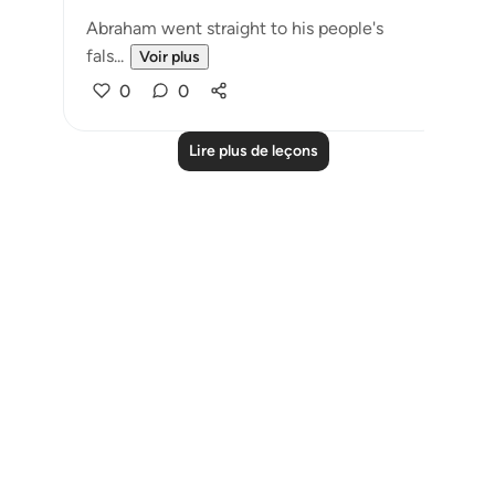
Abraham went straight to his people's
fals...
Voir plus
0
0
Lire plus de leçons
Notes
placeholders
close