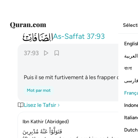
Sélect
037
فراغ عليهم ضربا باليمين ٩٣
As-Saffat
37:93
Englis
37:93
العربية
বাংলা
Puis il se mit furtivement à les frapper de sa ma
ارسی
Mot par mot
França
Lisez le Tafsir
Indon
Italia
Ibn Kathir (Abridged)
Dutch
فَتَوَلَّوْاْ عَنْهُ مُدْبِرِينَ