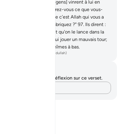
 main droite.
94
.
Alors [les gens] vinrent à lui en
urant.
95
.
Il [leur] dit : "Adorez-vous ce que vous-
mes sculptez,
96
.
alors que c’est Allah qui vous a
éés, vous et ce que vous fabriquez ?"
97
.
Ils dirent :
essez un bûcher pour lui et qu'on le lance dans la
rnaise !"
98
.
Ils voulurent lui jouer un mauvais tour;
is ce sont eux que Nous mîmes à bas.
ench Translation(Muhammad Hamidullah)
tes et réflexions
us n'avez aucune note ni réflexion sur ce verset.
Notez vos pensées…