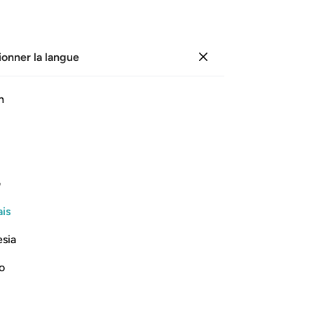
ionner la langue
Se connecter
Li
h
Cha
83
ﲖ
ﲗ
ﲘ
ﲙ
ﲚ
Ab
cœ
in droite.
"Q
ف
da
Lire la suite
is
87
Pui
esia
"Je
all
no
"N
par