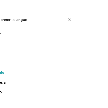
ionner la langue
Se connecter
Li
h
Cha
83
ﱟ ﱠ
ﱡ
ﱢ
ﱣ
ﱤ
Ab
cœ
t Abraham.
"Q
ف
da
Lire la suite
is
87
Pui
esia
"Je
all
no
"N
par