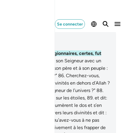
Se connecter
re dans le contexte
pitre 37, Page 449, Juz 23
.
Du nombre de ses coreligionnaires, certes, fut
raham.
84
.
Quand il vint à son Seigneur avec un
ur sain.
85
.
Quand il dit à son père et à son peuple :
u’est-ce que vous adorez ?"
86
.
Cherchez-vous,
ns votre égarement, des divinités en dehors d’Allah ?
.
Que pensez-vous du Seigneur de l’univers ?"
88
.
s, il jeta un regard attentif sur les étoiles,
89
.
et dit:
 suis malade ."
90
.
Ils lui tournèrent le dos et s’en
èrent.
91
.
Alors il se glissa vers leurs divinités et dit :
e mangez-vous pas ?
92
.
Qu’avez-vous à ne pas
ler ?"
93
.
Puis il se mit furtivement à les frapper de