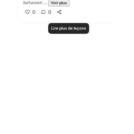
between ...
Voir plus
0
0
Lire plus de leçons
Notes
placeholders
close