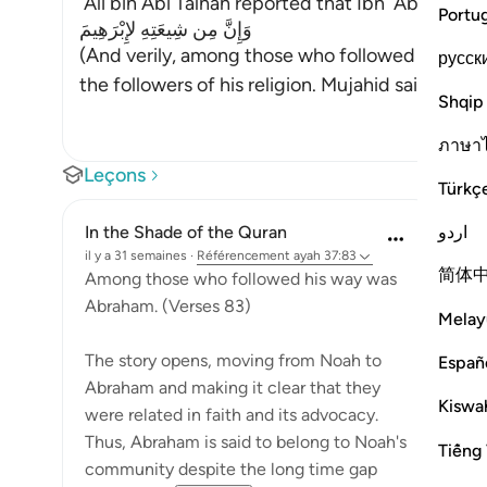
`Ali bin Abi Talhah reported that Ibn `Abbas, ma
Portu
وَإِنَّ مِن شِيعَتِهِ لإِبْرَهِيمَ
(And verily, among those who followed his way
русск
the followers of his religion. Mujahid said, "He
Shqip
ภาษา
Leçons
Türkç
اردو
In the Shade of the Quran
il y a 31 semaines
·
Référencement
ayah 37:83
简体
Among those who followed his way was
Abraham. (Verses 83)
Melay
The story opens, moving from Noah to
Españ
Abraham and making it clear that they
Kiswah
were related in faith and its advocacy.
Thus, Abraham is said to belong to Noah's
Tiếng 
community despite the long time gap