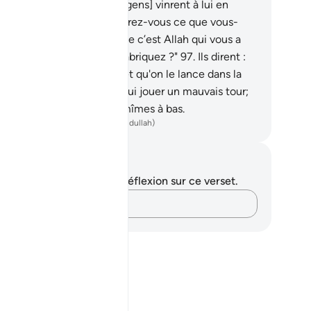
main droite.
94
.
Alors [les gens] vinrent à lui en
urant.
95
.
Il [leur] dit : "Adorez-vous ce que vous-
mes sculptez,
96
.
alors que c’est Allah qui vous a
éés, vous et ce que vous fabriquez ?"
97
.
Ils dirent :
essez un bûcher pour lui et qu'on le lance dans la
rnaise !"
98
.
Ils voulurent lui jouer un mauvais tour;
is ce sont eux que Nous mîmes à bas.
ench Translation(Muhammad Hamidullah)
tes et réflexions
us n'avez aucune note ni réflexion sur ce verset.
Notez vos pensées…