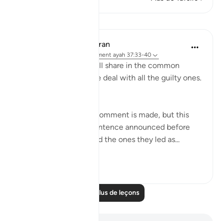
Leçons
In the Shade of the Quran
il y a 31 semaines
·
Référencement
ayah 37:33-40
On that day, they all will share in the common
suffering. Thus shall We deal with all the guilty ones.
(Verses 33-34)
At this point, another comment is made, but this
time it sounds like a sentence announced before
both the misleaders and the ones they led as...
Voir plus
0
0
Lire plus de leçons