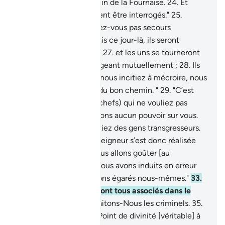
conduisez-les au chemin de la Fournaise.
24
.
Et
arrêtez-les: car ils doivent être interrogés."
25
.
"Pourquoi ne vous portez-vous pas secours
mutuellement?"
26
.
Mais ce jour-là, ils seront
complètement soumis,
27
.
et les uns se tourneront
vers les autres s’interrogeant mutuellement ;
28
.
Ils
diront : "C'est vous qui nous incitiez à mécroire, nous
figurant qu'il s'agissait du bon chemin. "
29
.
"C’est
vous plutôt (diront les chefs) qui ne vouliez pas
croire.
30
.
Et nous n’avions aucun pouvoir sur vous.
C’est vous plutôt qui étiez des gens transgresseurs.
31
.
La parole de notre Seigneur s’est donc réalisée
contre nous; certes, nous allons goûter [au
châtiment].
32
.
"Nous vous avons induits en erreur
car, en vérité, nous étions égarés nous-mêmes."
33
.
Ce jour-là donc, ils seront tous associés dans le
châtiment.
34
.
Ainsi traitons-Nous les criminels.
35
.
Quand on leur disait : "Point de divinité [véritable] à