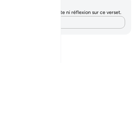
Notes et réflexions
Vous n'avez aucune note ni réflexion sur ce verset.
Notez vos pensées…
Notes
placeholders
close