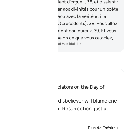
part Allah", ils se gonflaient d’orgueil,
36
.
et disaient :
"Allons-nous abandonner nos divinités pour un poète
fou ?"
37
.
Il est plutôt venu avec la vérité et il a
confirmé les messagers (précédents),
38
.
Vous allez
certes, goûter au châtiment douloureux.
39
.
Et vous
ne serez rétribués que selon ce que vous œuvriez,
-
French Translation(Muhammad Hamidullah)
Lisez le Tafsir
Ibn Kathir (Abridged)
The arguing of the Idolators on the Day of
Resurrection
Allah tells us that the disbeliever will blame one
another in the arena of Resurrection, just a
…
En savoir plus
Plus de Tafsirs