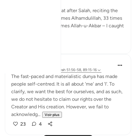
As I sat on my prayer mat after Salah, reciting the
Sunnah tasbeeh – 33 times Alhamdulillah, 33 times
SubhanAllah, and 44 times Allah-u-Akbar – I caught
m...
Voir plus
13
3
Sundas Ejaz
il y a 6 ans
·
Référencement
ayah 51:56-58, 89:15-16
The fast-paced and materialistic dunya has made
people self-centred. It is all about 'me' and 'I'. To
clarify, we want the best for ourselves, and as such,
we do not hesitate to claim our rights over the
Creator and His creation. However, we fail to
acknowledg...
Voir plus
23
4