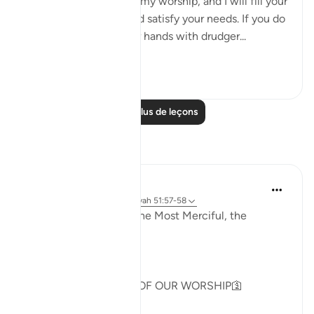
yourself exclusively to my worship, and I will fill your
chest with richness and satisfy your needs. If you do
not do so, I will fill your hands with drudger...
Voir plus
3
0
Lire plus de leçons
Réflexions
Khadejah Mehmood
il y a 2 ans
·
Référencement
ayah 51:57-58
In the Name of Allah, the Most Merciful, the
Especially Merciful.
GOD IS NOT IN NEED OF OUR WORSHIP🛐