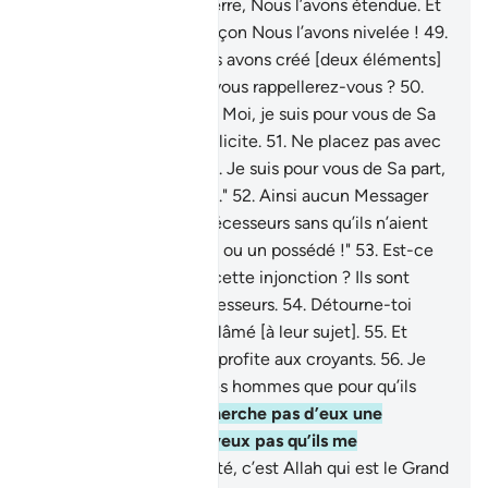
l’immensité.
48
.
Et la terre, Nous l’avons étendue. Et
de quelle excellente façon Nous l’avons nivelée !
49
.
Et de toute chose Nous avons créé [deux éléments]
: de couple. Peut-être vous rappellerez-vous ?
50
.
"Fuyez donc vers Allah. Moi, je suis pour vous de Sa
part, un avertisseur explicite.
51
.
Ne placez pas avec
Allah une autre divinité. Je suis pour vous de Sa part,
un avertisseur explicite."
52
.
Ainsi aucun Messager
n’est venu à leurs prédécesseurs sans qu’ils n’aient
dit : "C’est un magicien ou un possédé !"
53
.
Est-ce
qu’ils se sont transmis cette injonction ? Ils sont
plutôt des gens transgresseurs.
54
.
Détourne-toi
d’eux, tu ne seras pas blâmé [à leur sujet].
55
.
Et
rappelle ! Car le rappel profite aux croyants.
56
.
Je
n’ai créé les djinns et les hommes que pour qu’ils
M’adorent.
57
.
Je ne cherche pas d’eux une
subsistance; et Je ne veux pas qu’ils me
nourrissent.
58
.
En vérité, c’est Allah qui est le Grand