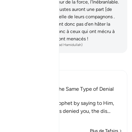
Pourvoyeur, Le Détenteur de la force, l’Inébranlable.
59
.
Ceux qui ont été injustes auront une part [de
tourments]: pareille à celle de leurs compagnons .
[Qu'ils ne me demandent donc pas d'en hâter la
venue !]
60
.
Malheur donc à ceux qui ont mécru à
cause du jour dont ils sont menacés !
-
French Translation(Muhammad Hamidullah)
Lisez le Tafsir
Ibn Kathir (Abridged)
All Messengers met the Same Type of Denial
from Their Nations
Allah comforts His Prophet by saying to Him,
`just as these idolators denied you, the dis
…
En savoir plus
Plus de Tafsirs