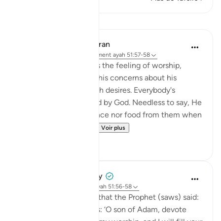
Leçons
In the Shade of the Quran
il y a 31 semaines
·
Référencement
ayah 51:57-58
The Qur'an strengthens the feeling of worship,
letting man overcome his concerns about his
livelihood and his selfish desires. Everybody's
livelihood is guaranteed by God. Needless to say, He
needs neither sustenance nor food from them when
He asks them to spe...
Voir plus
2
0
Prophetic Commentary
il y a 8 ans
·
Référencement
ayah 51:56-58
Abu Hurayrah narrates that the Prophet (saws) said:
'Allah, the Exalted, says: ‘O son of Adam, devote