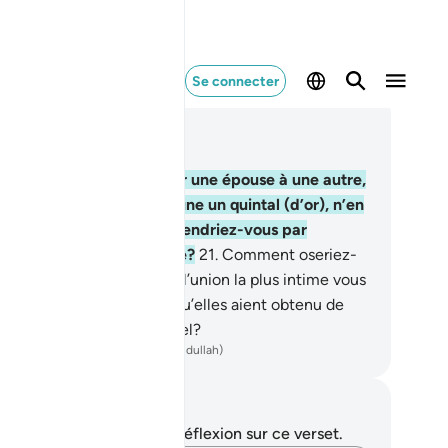
Se connecter
re dans le contexte
pitre 4, Page 81, Juz 4
.
Si vous voulez substituer une épouse à une autre,
 que vous ayez donné à l’une un quintal (d’or), n’en
prenez rien. Quoi! Le reprendriez-vous par
justice et péché manifeste?
21
.
Comment oseriez-
s le reprendre, après que l’union la plus intime vous
 associés l’un à l’autre et qu’elles aient obtenu de
us un engagement solennel?
ench Translation(Muhammad Hamidullah)
tes et réflexions
us n'avez aucune note ni réflexion sur ce verset.