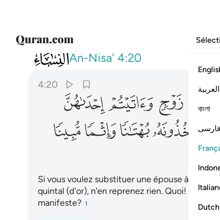
Sélect
004
وان اردتم استبدال زوج مكان زوج وات
An-Nisa'
4:20
Englis
4:20
العربية
ﱆ
ﱇ
ﱈ
বাংলা
ﱏ
ﱐ
ﱑ
ﱒ
ارسی
França
Indon
Si vous voulez substituer une épouse à une aut
Italia
quintal (d’or), n’en reprenez rien. Quoi! Le rep
manifeste?
1
Dutch