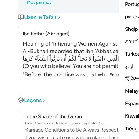
Mot par mot
Portu
русск
Lisez le Tafsir
Shqip
Ibn Kathir (Abridged)
ภาษา
Meaning of `Inheriting Women Against Their Wil
Al-Bukhari recorded that Ibn `Abbas said about
Türkç
يَـأَيُّهَا الَّذِينَ ءَامَنُواْ لاَ يَحِلُّ لَكُمْ أَن تَرِثُواْ النِّسَآءَ كَرْهاً
(O you who believe! You are not permitted to in
اردو
"Before, the practice was that wh
…
En savoir plus
简体
Melay
Leçons
Españ
Kiswah
In the Shade of the Quran
il y a 31 semaines
·
Référencement
ayah 4:20
Tiếng 
Marriage Conditions to Be Always Respected
If you wish to take one wife in place of another and