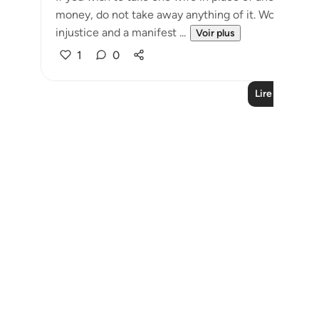
money, do not take away anything of it. Would you t
injustice and a manifest ...
Voir plus
1
0
Lire plus de l
Notes
placeholders
close