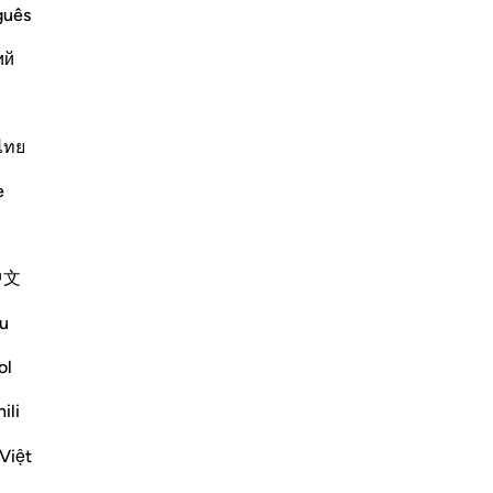
Lire la suite
guês
ий
ไทย
l
 the Ayah,
e
herit women against their will,)
中文
Plus de Tafsirs
u
ol
ili
Việt
 you have given the first one a large sum of