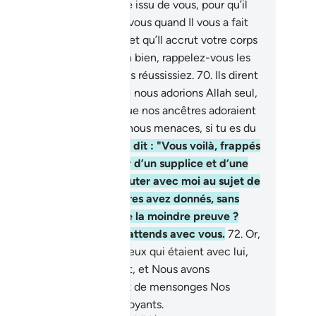
igneur à travers un homme issu de vous, pour qu’il
s avertisse ? Et rappelez-vous quand Il vous a fait
ccéder au peuple de Noé, et qu’Il accrut votre corps
 hauteur (et puissance). Eh bien, rappelez-vous les
nfaits d’Allah afin que vous réussissiez.
70
.
Ils dirent
“Es-tu venu à nous pour que nous adorions Allah seul,
 que nous délaissions ce que nos ancêtres adoraient
Fais donc venir ce dont tu nous menaces, si tu es du
mbre des véridiques.”
71
.
Il dit : "Vous voilà, frappés
 la part de votre Seigneur d’un supplice et d’une
lère. Allez-vous vous disputer avec moi au sujet de
ms que vous et vos ancêtres avez donnés, sans
’Allah n’y fasse descendre la moindre preuve ?
tendez donc ! Moi aussi j’attends avec vous.
72
.
Or,
s l’avons sauvé, (lui) et ceux qui étaient avec lui,
r miséricorde de Notre part, et Nous avons
terminé ceux qui traitaient de mensonges Nos
nes et qui n’étaient pas croyants.