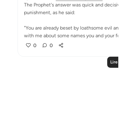
The Prophet's answer was quick and decisive after t
punishment, as he said:
"You are already beset by loathsome evil and by you
with me about some names you and your forefathers 
0
0
Lire plus de l
Notes
placeholders
close