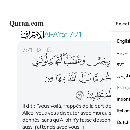
Sélect
007
قال قد وقع عليكم من ربكم رجس وغ
Al-A'raf
7:71
Englis
7:71
العربية
ﱿ
ﲀﲁ
ﲂ
বাংলা
ﲈ
ﲉ
ﲊ
ﲋ
ﲌ
ارسی
França
ﲒ
ﲓ
ﲔ
Indon
Il dit : "Vous voilà, frappés de la part de votre
Italia
Allez-vous vous disputer avec moi au sujet de
donnés, sans qu’Allah n’y fasse descendre la 
Dutch
aussi j’attends avec vous.
1