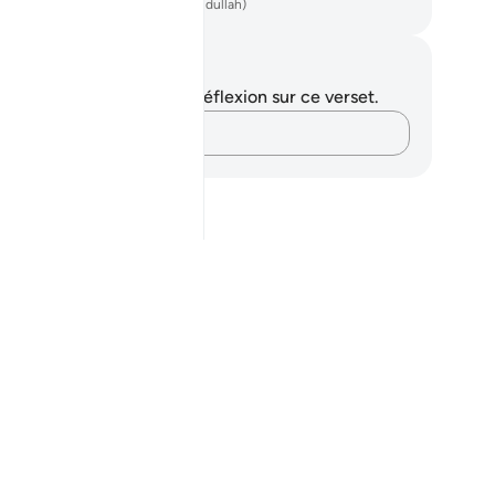
ench Translation(Muhammad Hamidullah)
tes et réflexions
us n'avez aucune note ni réflexion sur ce verset.
Notez vos pensées…