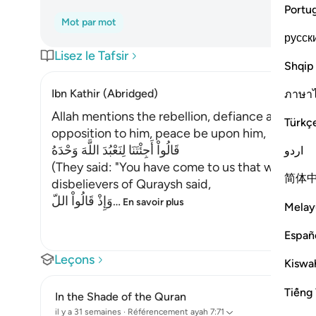
Portu
Mot par mot
русск
Lisez le Tafsir
Shqip
Ibn Kathir (Abridged)
ภาษา
Allah mentions the rebellion, defiance and stu
Türkç
opposition to him, peace be upon him,
قَالُواْ أَجِئْتَنَا لِنَعْبُدَ اللَّهَ وَحْدَهُ
اردو
(They said: "You have come to us that we should
简体
disbelievers of Quraysh said,
وَإِذْ قَالُواْ اللّ
…
En savoir plus
Melay
Españ
Leçons
Kiswah
Tiếng 
In the Shade of the Quran
il y a 31 semaines
·
Référencement
ayah 7:71