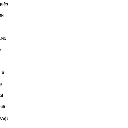
Se
guês
vou
Lire la suite
ий
su
en
bie
: 
ไทย
et
bbornness of Hud'speople, and their
e
? 
no
de
 worship Allah Alone") Later on, the
中文
co
no
u
qu
Plus de Tafsirs
At
ol
Nou
ili
pa
ex
Việt
sig