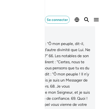
Se connecter
re dans le contexte
pitre 7, Page 159, Juz 8
.
Et aux ‘Âd, leur frère Hûd : “Ô mon peuple, dit-il,
rez Allah! Pour vous, pas d’autre divinité que Lui. Ne
e] craignez-vous donc pas ?”
66
.
Les notables de son
ple qui ne croyaient pas dirent : "Certes, nous te
yons en pleine sottise, et nous pensons que tu es du
mbre des menteurs".
67
.
Il dit : "Ô mon peuple ! Il n’y
point de sottise en moi; mais je suis un Messager de
part du Seigneur de l’Univers.
68
.
Je vous
mmunique les messages de mon Seigneur, et je suis
ur vous un conseiller digne de confiance.
69
.
Quoi !
us vous étonnez qu’un rappel vous vienne de votre