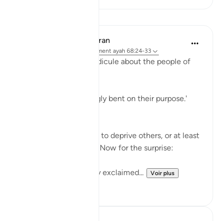
Leçons
In the Shade of the Quran
il y a 31 semaines
·
Référencement
ayah 68:24-33
The surah adds more ridicule about the people of
the garden:
'Early they went, strongly bent on their purpose.'
(Verse 25)
They certainly felt able to deprive others, or at least
to deprive themselves. Now for the surprise:
'When they saw it, they exclaimed...
Voir plus
1
0