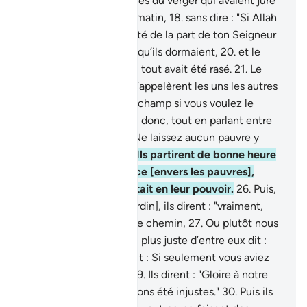
éprouvés les propriétaires du verger qui avaient juré
d’en faire la récolte au matin,
18
.
sans dire : "Si Allah
le veut."
19
.
Une calamité de la part de ton Seigneur
tomba dessus pendant qu’ils dormaient,
20
.
et le
matin, ce fut comme si tout avait été rasé.
21
.
Le
[lendemain] matin, ils s’appelèrent les uns les autres
:
22
.
"Partez tôt à votre champ si vous voulez le
récolter."
23
.
Ils allèrent donc, tout en parlant entre
eux à voix basse :
24
.
"Ne laissez aucun pauvre y
entrer aujourd’hui."
25
.
Ils partirent de bonne heure
décidés à user d’avarice [envers les pauvres],
convaincus que cela était en leur pouvoir.
26
.
Puis,
quand ils le virent [le jardin], ils dirent : "vraiment,
nous avons perdus notre chemin,
27
.
Ou plutôt nous
somme frustrés."
28
.
Le plus juste d’entre eux dit :
"Ne vous avais-je pas dit : Si seulement vous aviez
rendu gloire à Allah !"
29
.
Ils dirent : "Gloire à notre
Seigneur ! Oui, nous avons été injustes."
30
.
Puis ils