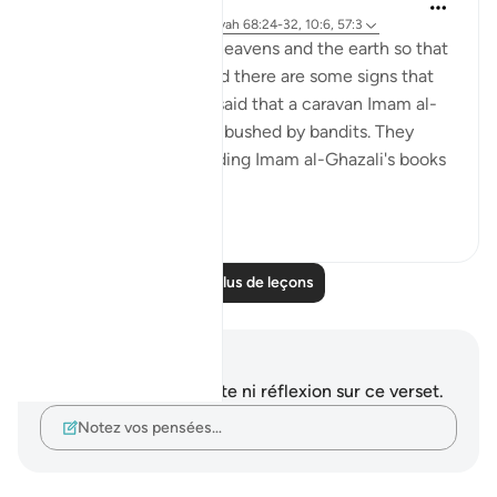
J Yousef
il y a 4 ans
·
Référencement
ayah 68:24-32, 10:6, 57:3
There are signs in the heavens and the earth so that
we may remember. And there are some signs that
are specific to us. It is said that a caravan Imam al-
Ghazali was on was ambushed by bandits. They
stole everything, including Imam al-Ghazali's books
and notes...
Voir plus
38
0
Lire plus de leçons
Notes et réflexions
Vous n'avez aucune note ni réflexion sur ce verset.
Notez vos pensées…