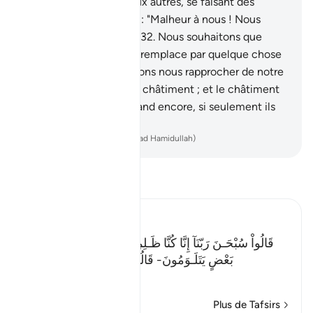
s’adressèrent les uns aux autres, se faisant des
reproches.
31
.
Ils dirent : "Malheur à nous ! Nous
avons été des rebelles.
32
.
Nous souhaitons que
notre Seigneur nous le remplace par quelque chose
de meilleur. Nous désirons nous rapprocher de notre
Seigneur."
33
.
Tel fut le châtiment ; et le châtiment
de l’au-delà est plus grand encore, si seulement ils
savaient !
-
French Translation(Muhammad Hamidullah)
Lisez le Tafsir
Ibn Kathir (Abridged)
قَالُواْ سُبْحَـنَ رَبّنَآ إِنَّا كُنَّا ظَـلِمِينَ- فَأَقْبَلَ بَعْضُهُمْ عَلَى
بَعْضٍ يَتَلَـوَمُونَ- قَالُواْ يوَيْلَنَآ إِنَّا كُنَّا طَـغِينَ- عَ
…
En savoir plus
Plus de Tafsirs