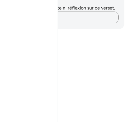
Notes et réflexions
Vous n'avez aucune note ni réflexion sur ce verset.
Notez vos pensées…
Notes
placeholders
close