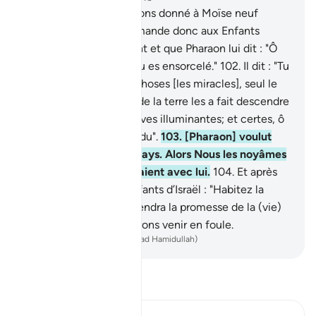
101
.
Et certes, Nous avons donné à Moïse neuf
miracles évidents . Demande donc aux Enfants
d’Israël, lorsqu’il leur vint et que Pharaon lui dit : "Ô
Moïse ! Je pense que tu es ensorcelé."
102
.
Il dit : "Tu
sais fort bien que ces choses [les miracles], seul le
Seigneur des cieux et de la terre les a fait descendre
comme autant de preuves illuminantes; et certes, ô
Pharaon, je te crois perdu".
103
.
[Pharaon] voulut
donc les expulser du pays. Alors Nous les noyâmes
tous, lui et ceux qui étaient avec lui.
104
.
Et après
lui, Nous dîmes aux Enfants d’Israël : "Habitez la
Terre !" Puis, lorsque viendra la promesse de la (vie)
dernière, Nous vous ferons venir en foule.
-
French Translation(Muhammad Hamidullah)
Lisez le Tafsir