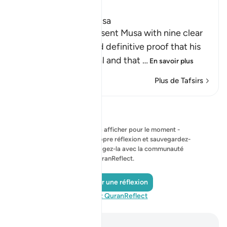
Ibn Kathir (Abridged)
The Nine Signs of Musa
Allah tells us that He sent Musa with nine clear
signs, which provided definitive proof that his
prophethood was real and that
…
En savoir plus
Plus de Tafsirs
Réflexions
Aucune réflexion à afficher pour le moment -
commencez votre propre réflexion et sauvegardez-
la en privé, ou partagez-la avec la communauté
QuranReflect.
Ajouter une réflexion
Visitez QuranReflect