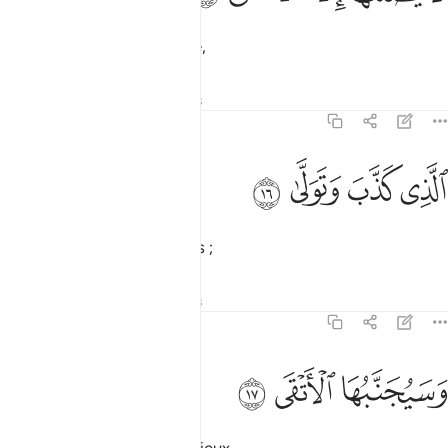
où ne brûlera que le damné,
Tafsirs
Leçons
Réflexions
92:16
ﱝ
ﱞ
لذي كذب وتولى ١٦
ﱟ
ﱠ
لَّذِى كَذَّبَ وَتَوَلَّىٰ ١٦
qui dément et tourne le dos ;
Tafsirs
Leçons
Réflexions
92:17
سيجنبها الاتقى ١٧
ﱡ
ﱢ
ﱣ
َسَيُجَنَّبُهَا ٱلْأَتْقَى ١٧