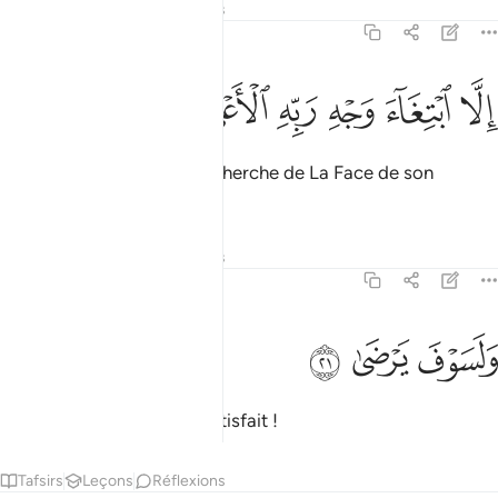
Tafsirs
Leçons
Réflexions
92:20
ﱰ
ﱱ
لا ابتغاء وجه ربه الاعلى ٢٠
ﱲ
ﱳ
ﱴ
ﱵ
ِلَّا ٱبْتِغَآءَ وَجْهِ رَبِّهِ ٱلْأَعْلَىٰ ٢٠
mais seulement pour la recherche de La Face de son
seigneur le Très- Haut
.
1
Tafsirs
Leçons
Réflexions
92:21
ﱶ
لسوف يرضى ٢١
ﱷ
ﱸ
َلَسَوْفَ يَرْضَىٰ ٢١
Et certes, il sera bientôt satisfait !
Tafsirs
Leçons
Réflexions