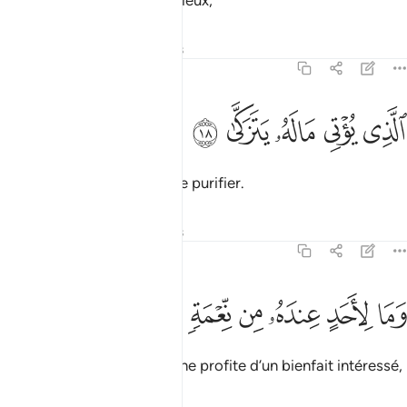
alors qu’en sera écarté le pieux,
Tafsirs
Leçons
Réflexions
92:18
ﱤ
ﱥ
لذي يوتي ماله يتزكى ١٨
ﱦ
ﱧ
ﱨ
لَّذِى يُؤْتِى مَالَهُۥ يَتَزَكَّىٰ ١٨
qui donne ses biens pour se purifier.
Tafsirs
Leçons
Réflexions
92:19
ﱩ
ﱪ
ﱫ
ﱬ
ما لاحد عنده من نعمة تجزى ١٩
ﱭ
ﱮ
ﱯ
َمَا لِأَحَدٍ عِندَهُۥ مِن نِّعْمَةٍۢ تُجْزَىٰٓ ١٩
et auprès de qui personne ne profite d’un bienfait intéressé,