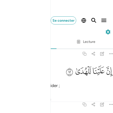
Se connecter
92. Al-Layl
Ayah par Ayah
Lecture
Traduction
: Muhammad Hamidullah
92:12
ﱋ
ﱌ
ن علينا للهدى ١٢
ﱍ
ﱎ
ِنَّ عَلَيْنَا لَلْهُدَىٰ ١٢
C’est à Nous, certes, de guider ;
Tafsirs
Leçons
Réflexions
92:13