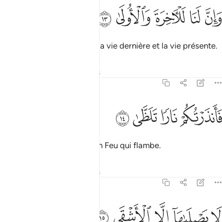
ﱏ
ﱐ
ﱑ
ان لنا للاخرة والاولى ١٣
ﱒ
ﱓ
َإِنَّ لَنَا لَلْـَٔاخِرَةَ وَٱلْأُولَىٰ ١٣
à Nous appartient, certes, la vie dernière et la vie présente.
Tafsirs
Leçons
Réflexions
92:14
ﱔ
انذرتكم نارا تلظى ١٤
ﱕ
ﱖ
ﱗ
َأَنذَرْتُكُمْ نَارًۭا تَلَظَّىٰ ١٤
Je vous ai donc avertis d’un Feu qui flambe.
Tafsirs
Leçons
Réflexions
92:15
ﱘ
ﱙ
ا يصلاها الا الاشقى ١٥
ﱚ
ﱛ
ﱜ
َا يَصْلَىٰهَآ إِلَّا ٱلْأَشْقَى ١٥