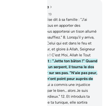
Lire dans le contexte
Chapitre 27, Page 377, Juz 19
7
.
(Rappelle) quand Moïse dit à sa famille : "J’ai
aperçu un feu; je vais vous en apporter des
nouvelles, ou bien je vous apporterai un tison allumé
afin que vous vous réchauffiez."
8
.
Lorsqu’il y arriva,
on l’appela. - Béni soit Celui qui est dans le feu et
Celui qui est tout autour, et gloire à Allah, Seigneur
de l’Univers.
9
.
"Ô Moïse ! C’est Moi, Allah le Tout
Puissant, le Sage."
10
.
Et : "Jette ton bâton !" Quand
il le vit remuer comme un serpent, il tourna le dos
[pour fuir] sans revenir sur ses pas. "N’aie pas peur,
ô Moïse ! Les Envoyés n’ont point peur auprès de
Moi
11
.
excepté celui qui a commis une injustice
puis a remplacé le mal par le bien... alors Je suis
Pardonneur et Miséricordieux."
12
.
Et introduis ta
main dans l’ouverture de ta tunique, elle sortira