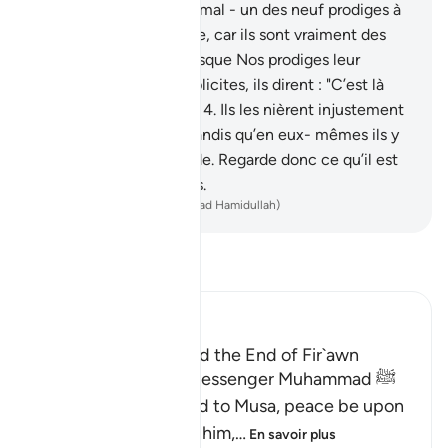
blanche et sans aucun mal - un des neuf prodiges à
Pharaon et à son peuple, car ils sont vraiment des
gens pervers."
13
.
Et lorsque Nos prodiges leur
parvinrent, clairs et explicites, ils dirent : "C’est là
une magie évidente !"
14
.
Ils les nièrent injustement
et orgueilleusement, tandis qu’en eux- mêmes ils y
croyaient avec certitude. Regarde donc ce qu’il est
advenu des corrupteurs.
-
French Translation(Muhammad Hamidullah)
Lisez le Tafsir
Ibn Kathir (Abridged)
The Story of Musa and the End of Fir`awn
Here Allah tells His Messenger Muhammad ﷺ
about what happened to Musa, peace be upon
him, how Allah chose him,
…
En savoir plus