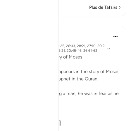
Plus de Tafsirs
Leçons
Ammar AlShukry
il y a 5 ans
·
ayah 28:31, 28:25, 28:33, 28:21, 27:10, 20:2
Référencement
1, 20:67-68, 26:21, 20:45-46, 26:61-62
Fear in the Quranic story of Moses
The word khawf (fear) appears in the story of Moses
more than any other prophet in the Quran.
After accidentally killing a man, he was in fear as he
exited the city.
فَخَرَجَ مِنْهَا خَائِفًا يَتَرَقَّبُ ۖ
**So he left ...
Voir plus