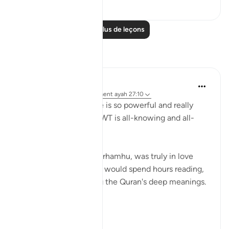
36
2
Lire plus de leçons
Réflexions
R Hussain-Farnsworth
il y a 5 semaines
·
Référencement
ayah 27:10
SubhanAllah, this verse is so powerful and really
shows me that Allah SWT is all-knowing and all-
seeing.
My late father, Allah yarhamhu, was truly in love
with the Quran, and he would spend hours reading,
reciting, and pondering the Quran's deep meanings.
...
Voir plus
27
8