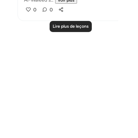
Voir plus
0
0
Lire plus de leçons
Notes
placeholders
close