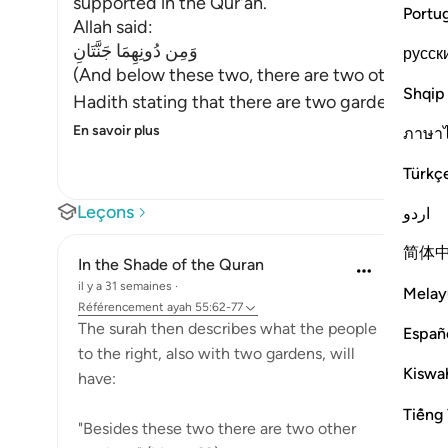
supported in the Qur'an.
Portu
Allah said:
وَمِن دُونِهِمَا جَنَّتَانِ
русск
(And below these two, there are two other Gar
Shqip
Hadith stating that there are two gardens made 
En savoir plus
ภาษา
Türkç
Leçons
اردو
简体
In the Shade of the Quran
il y a 31 semaines
·
Melay
Référencement
ayah 55:62-77
The surah then describes what the people
Españ
to the right, also with two gardens, will
Kiswah
have:
Tiếng 
"Besides these two there are two other