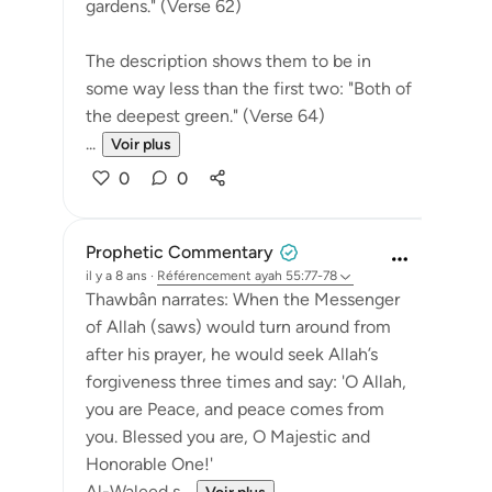
gardens." (Verse 62)
The description shows them to be in
some way less than the first two: "Both of
the deepest green." (Verse 64)
...
Voir plus
0
0
Prophetic Commentary
il y a 8 ans
·
Référencement
ayah 55:77-78
Thawbân narrates: When the Messenger
of Allah (saws) would turn around from
after his prayer, he would seek Allah’s
forgiveness three times and say: 'O Allah,
you are Peace, and peace comes from
you. Blessed you are, O Majestic and
Honorable One!'
Al-Waleed s...