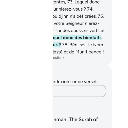
x noirs cloîtrées dans les tentes,
73
.
Lequel donc
s bienfaits de votre Seigneur nierez-vous ?
74
.
’avant eux aucun homme ou djinn n’a déflorées.
75
.
quel donc des bienfaits de votre Seigneur nierez-
us ?
76
.
Ils seront accoudés sur des coussins verts et
 tapis épais et jolis.
77
.
Lequel donc des bienfaits
 votre Seigneur nierez-vous ?
78
.
Béni soit le Nom
 ton Seigneur, Plein de Majesté et de Munificence !
ench Translation(Muhammad Hamidullah)
tes et réflexions
us n'avez aucune note ni réflexion sur ce verset.
Notez vos pensées…
ans d'Apprentissage
Surah Ar-Rahman: The Surah of
Mercy