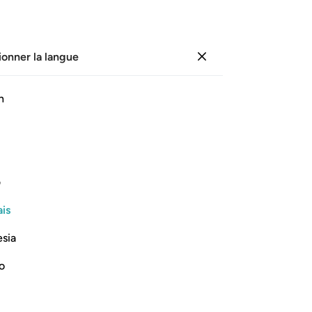
ionner la langue
Se connecter
Li
h
Cha
62
ﱧ
ﱨ
ﱩ
ﱪ
ﱫ
jar
ni
ierez-vous ?
do
ف
Dan
Lire la suite
is
Le
vo
esia
de
Se
no
et 
tatus than the two before them, as
Se