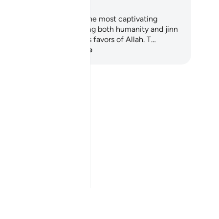
rah Ar-Rahman is one of the most captivating
apters of the Quran, inviting both humanity and jinn
reflect upon the countless favors of Allah. T…
mmencez l'apprentissage