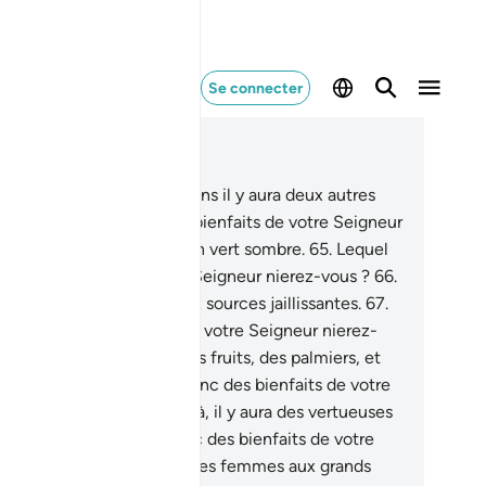
Se connecter
re dans le contexte
pitre 55, Page 534, Juz 27
.
En deçà de ces deux jardins il y aura deux autres
dins.
63
.
Lequel donc des bienfaits de votre Seigneur
erez-vous ?
64
.
Ils sont d’un vert sombre.
65
.
Lequel
nc des bienfaits de votre Seigneur nierez-vous ?
66
.
s lesquelles il y aura deux sources jaillissantes.
67
.
quel donc des bienfaits de votre Seigneur nierez-
us ?
68
.
ils contiennent des fruits, des palmiers, et
s grenadiers.
69
.
Lequel donc des bienfaits de votre
igneur nierez-vous ?
70
.
Là, il y aura des vertueuses
des belles.
71
.
Lequel donc des bienfaits de votre
igneur nierez-vous ?
72
.
Des femmes aux grands