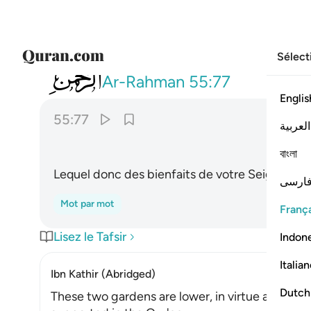
Sélect
055
فباي الاء ربكما تكذبان ٧٧
Ar-Rahman
55:77
Englis
55:77
العربية
বাংলা
Lequel donc des bienfaits de votre Seigneur n
ارسی
Mot par mot
França
Lisez le Tafsir
Indon
Italia
Ibn Kathir (Abridged)
Dutch
These two gardens are lower, in virtue and in s