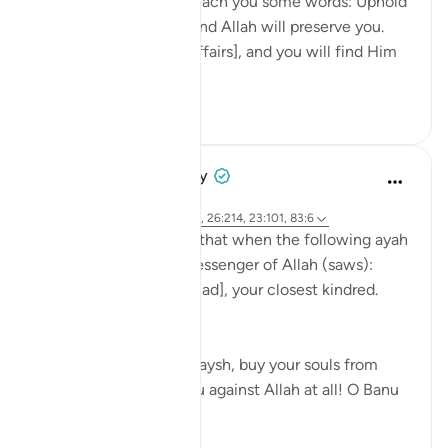
'O young man, I shall teach you some words: Uphold
Allah [in your affairs], and Allah will preserve you.
Uphold Allah [in your affairs], and you will find Him
in front o...
Voir plus
1
0
Prophetic Commentary
il y a 8 ans
·
Référencement
ayah 72:21-22, 26:214, 23:101, 83:6
Abu Hurayrah narrates that when the following ayah
was revealed to the Messenger of Allah (saws):
And warn, [O Muhammad], your closest kindred.
[26:214]
He said: 'O tribe of Quraysh, buy your souls from
Allah! I cannot help you against Allah at all! O Banu
‘A...
Voir plus
2
0