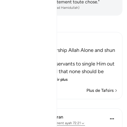
eux, et dénombre exactement toute chose."
-
French Translation(Muhammad Hamidullah)
Lisez le Tafsir
Ibn Kathir (Abridged)
The Command to worship Allah Alone and shun
Shirk
Allah commands His servants to single Him out
alone for worship and that none should be
supplicated t
…
En savoir plus
Plus de Tafsirs
Leçons
In the Shade of the Quran
il y a 31 semaines
·
Référencement
ayah 72:21