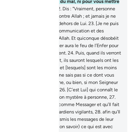
moyen pour vous faire du mal, ni pour vous mettre
sur le chemin droit."
22
.
Dis : "Vraiment, personne
ne saura me protéger contre Allah ; et jamais je ne
trouverai de refuge en dehors de Lui.
23
.
[Je ne puis
que transmettre] une communication et des
messages [émanant] d’Allah. Et quiconque désobéit
à Allah et à son Messager aura le feu de l’Enfer pour
y demeurer éternellement.
24
.
Puis, quand ils verront
ce dont on les menaçait, ils sauront lesquels ont les
secours les plus faibles et [lesquels] sont les moins
nombreux.
25
.
Dis : "Je ne sais pas si ce dont vous
êtes menacés est proche, ou bien, si mon Seigneur
va lui assigner un délai.
26
.
[C’est Lui] qui connaît le
mystère. Il ne dévoile Son mystère à personne,
27
.
sauf à celui qu’Il agrée comme Messager et qu’Il fait
précéder et suivre de gardiens vigilants,
28
.
afin qu’Il
sache s’ils ont bien transmis les messages de leur
Seigneur. Il cerne (de Son savoir) ce qui est avec