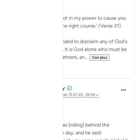
No Help from Anyone
Say Muhammad: 'It is not in my power to cause you
harm or to set you on the right course.' (Verse 21)
The Prophet is commanded to disclaim any of God's
qualities and attributes. It is God alone who must be
worshipped, without partners, an...
Voir plus
0
0
Prophetic Commentary
il y a 8 ans
·
Référencement
ayah 72:21-22, 39:38
Ibn ‘Abbâs narrates: I was [riding] behind the
Messenger of Allah one day, and he said: