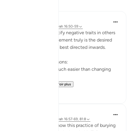
Réflexions
Yazin
il y a 5 ans
·
Référencement
ayah 16:50-59
I’m often quick to identify negative traits in others
— this effort, if improvement truly is the desired
end result — would be best directed inwards.
This is true for two reasons:
Changing yourself is much easier than changing
others, and
It just so happens t...
Voir plus
11
1
Abdel-Minem Mustafa
il y a 8 ans
·
Référencement
ayah 16:57-69, 81:8
Al-Baghawi mentions how this practice of burying