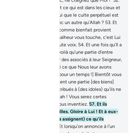
qu’un Dieu unique. Donc, ne craignez que Moi !"
52
.
C’est à Lui qu’appartient ce qui est dans les cieux et
sur la Terre; et c’est à Lui que le culte perpétuel est
du. Craindriez-vous donc un autre qu’Allah ?
53
.
Et
tout ce que vous avez comme bienfait provient
d’Allah. Puis quand le malheur vous touche, c’est Lui
que vous implorez à haute voix.
54
.
Et une fois qu’Il a
dissipé votre malheur, voilà qu’une partie d’entre
vous se mette à donner des associés à leur Seigneur,
55
.
méconnaissant ainsi ce que Nous leur avons
donné. Jouissez donc [pour un temps !] Bientôt vous
saurez !
56
.
Et ils assignent une partie [des biens]
que Nous leur avons attribués à (des idoles) qu'ils ne
connaissent pas. Par Allah ! Vous serez certes
interrogés sur ce que vous inventiez.
57
.
Et ils
assignent à Allah des filles. Gloire à Lui ! Et à eux-
mêmes, cependant, (ils assignent) ce qu’ils
désirent (des fils).
58
.
Et lorsqu’on annonce à l’un