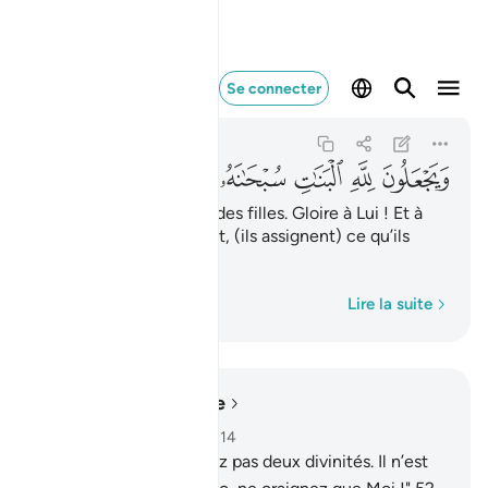
ويجعلون لله البنات س
Se connecter
An-Nahl
16:57
16:57
ﱗ
ﱘ
ﱙ
ﱚ
ﱛ
ﱜ
ﱝ
ﱞ
Et ils assignent à Allah des filles. Gloire à Lui ! Et à
eux-mêmes, cependant, (ils assignent) ce qu’ils
désirent (des fils).
Mot par mot
Lire la suite
Lire dans le contexte
Chapitre 16, Page 273, Juz 14
51
.
Allah dit : "Ne prenez pas deux divinités. Il n’est