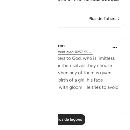
En savoir plus
Plus de Tafsirs
Leçons
In the Shade of the Quran
il y a 31 semaines
·
Référencement
ayah 16:57-59
And they assign daughters to God, who is limitless
in His glory, whereas for themselves they choose
what they desire. And when any of them is given
the happy news of the birth of a girl, his face
darkens and he is filled with gloom. He tries to avoid
all peopl...
Voir plus
1
0
Lire plus de leçons