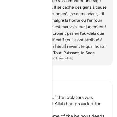
d’eux une fille, son visage s’assombrit et une rage
profonde [l’envahit].
59
.
Il se cache des gens à cause
du malheur qu'on lui a annoncé, [se demandant] s'il
doit garder cet enfant malgré la honte ou l'enfouir
dans la terre ? Combien est mauvais leur jugement !
60
.
C’est à ceux qui ne croient pas en l’au-delà que
revient le mauvais qualificatif (qu’ils ont attribué à
Allah) . Tandis qu’à Allah [Seul] revient le qualificatif
suprême. Et c’est Lui le Tout-Puissant, le Sage.
-
French Translation(Muhammad Hamidullah)
Lisez le Tafsir
Ibn Kathir (Abridged)
Among the Behavior of the Idolators was
vowing to Things that Allah had provided for
Them to their gods
Allah tells us about some of the heinous deeds
…