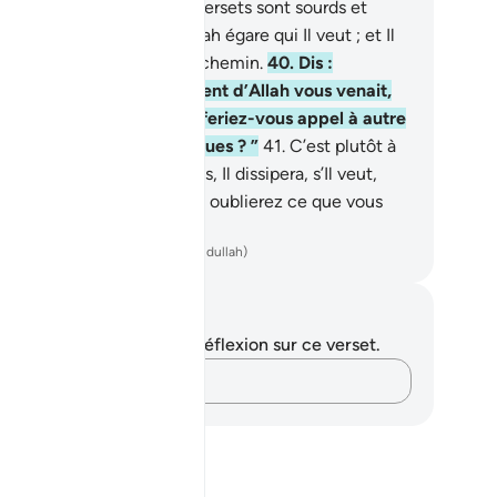
aitent de mensonges Nos versets sont sourds et
ts, dans les ténèbres. Allah égare qui Il veut ; et Il
ce qui Il veut sur un droit chemin.
40
.
Dis :
nformez-moi : si le châtiment d’Allah vous venait,
 que vous venait l’Heure, feriez-vous appel à autre
Allah, si vous êtes véridiques ? ”
41
.
C’est plutôt à
 que vous feriez appel. Puis, Il dissipera, s’Il veut,
objet de votre appel et vous oublierez ce que vous
i] associez.
ench Translation(Muhammad Hamidullah)
tes et réflexions
us n'avez aucune note ni réflexion sur ce verset.
Notez vos pensées…