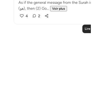
As if the general message from the Surah is to teach
(هو), then (2) Go...
Voir plus
4
2
Lire plus de l
Notes
placeholders
close