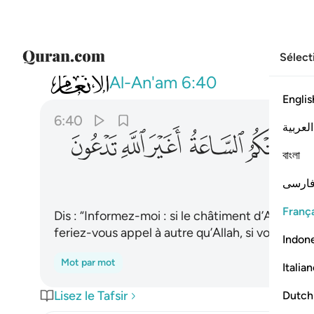
Sélect
006
قل ارايتكم ان اتاكم عذاب الله او اتتكم
Al-An'am
6:40
Englis
6:40
العربية
ﲕ
ﲖ
ﲗ
ﲘ
ﲙ
ﲚ
বাংলা
ارسی
França
Dis : “Informez-moi : si le châtiment d’Allah vo
feriez-vous appel à autre qu’Allah, si vous êtes 
Indon
Mot par mot
Italia
Lisez le Tafsir
Dutch