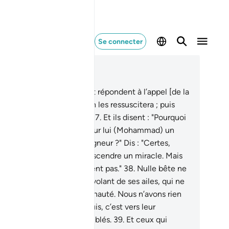
Se connecter
re dans le contexte
pitre 6, Page 132, Juz 7
.
Seuls ceux qui entendent répondent à l’appel [de la
]. Et quant aux morts, Allah les ressuscitera ; puis
s Lui ils seront ramenés .
37
.
Et ils disent : "Pourquoi
a-t-on pas fait descendre sur lui (Mohammad) un
acle de la part de son Seigneur ?" Dis : "Certes,
lah est capable de faire descendre un miracle. Mais
plupart d’entre eux ne savent pas."
38
.
Nulle bête ne
che sur terre, nul oiseau volant de ses ailes, qui ne
it comme vous en communauté. Nous n’avons rien
s d’écrire dans le Livre. Puis, c’est vers leur
igneur qu’ils seront rassemblés.
39
.
Et ceux qui