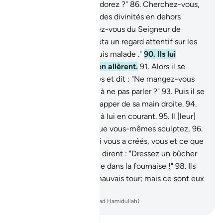
: "Qu’est-ce que vous adorez ?"
86
.
Cherchez-vous,
dans votre égarement, des divinités en dehors
d’Allah ?
87
.
Que pensez-vous du Seigneur de
l’univers ?"
88
.
Puis, il jeta un regard attentif sur les
étoiles,
89
.
et dit: "Je suis malade ."
90
.
Ils lui
tournèrent le dos et s’en allèrent.
91
.
Alors il se
glissa vers leurs divinités et dit : "Ne mangez-vous
pas ?
92
.
Qu’avez-vous à ne pas parler ?"
93
.
Puis il se
mit furtivement à les frapper de sa main droite.
94
.
Alors [les gens] vinrent à lui en courant.
95
.
Il [leur]
dit : "Adorez-vous ce que vous-mêmes sculptez,
96
.
alors que c’est Allah qui vous a créés, vous et ce que
vous fabriquez ?"
97
.
Ils dirent : "Dressez un bûcher
pour lui et qu'on le lance dans la fournaise !"
98
.
Ils
voulurent lui jouer un mauvais tour; mais ce sont eux
que Nous mîmes à bas.
-
French Translation(Muhammad Hamidullah)