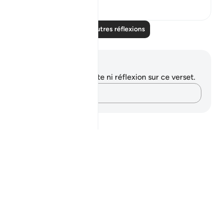
24
5
Lire d'autres réflexions
Notes et réflexions
Vous n'avez aucune note ni réflexion sur ce verset.
Notez vos pensées…
Notes
placeholders
close