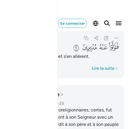
فتولوا عنه مدبرين ٩٠
Se connecter
As-Saffat
37:90
37:90
ﲆ
ﲇ
ﲈ
ﲉ
Ils lui tournèrent le dos et s’en allèrent.
Mot par mot
Lire la suite
Lire dans le contexte
Chapitre 37, Page 449, Juz 23
83
.
Du nombre de ses coreligionnaires, certes, fut
Abraham.
84
.
Quand il vint à son Seigneur avec un
cœur sain.
85
.
Quand il dit à son père et à son peuple