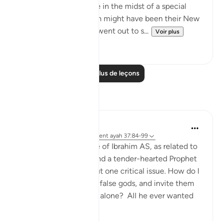
Abraham's people were in the midst of a special
festive occasion, which might have been their New
Year's Day, when they went out to s...
Voir plus
0
0
Lire plus de leçons
Réflexions
Hammad Fahim
l’année dernière
·
Référencement
ayah 37:84-99
When we study the life of Ibrahim AS, as related to
us by Allah SWT, we find a tender-hearted Prophet
who is concerned about one critical issue. How do I
get people to abandon false gods, and invite them
to the worship of Allah alone? All he ever wanted
was f...
Voir plus