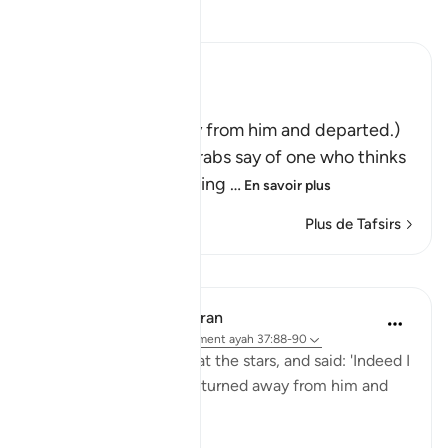
Lisez le Tafsir
Ibn Kathir (Abridged)
فَتَوَلَّوْاْ عَنْهُ مُدْبِرِينَ
(So they turned away from him and departed.)
Qatadah said, "The Arabs say of one who thinks
deeply that he is looking
…
En savoir plus
Plus de Tafsirs
Leçons
In the Shade of the Quran
il y a 31 semaines
·
Référencement
ayah 37:88-90
Then he cast a glance at the stars, and said: 'Indeed I
am sick.' So his people turned away from him and
left. (Verses 88-90)