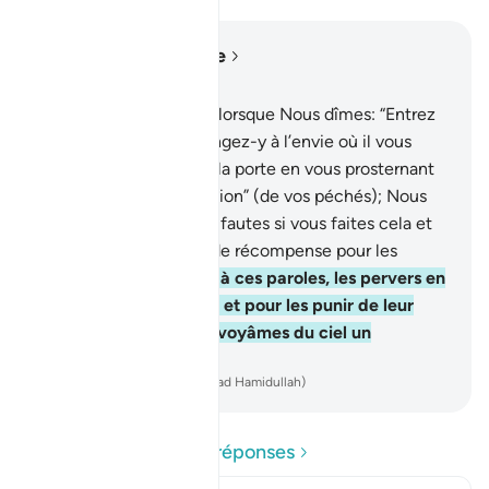
Lire dans le contexte
Chapitre 2, Page 9, Juz 1
58
.
Et [rappelez-vous], lorsque Nous dîmes: “Entrez
dans cette ville, et mangez-y à l’envie où il vous
plaira; mais, entrez par la porte en vous prosternant
et demandez la “rémission” (de vos péchés); Nous
vous pardonnerons vos fautes si vous faites cela et
donnerons davantage de récompense pour les
bienfaisants.”
59
.
Mais, à ces paroles, les pervers en
substituèrent d’autres, et pour les punir de leur
fourberie Nous leur envoyâmes du ciel un
châtiment avilissant.
-
French Translation(Muhammad Hamidullah)
Lire les questions et réponses