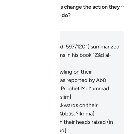
How did the Israelites change the action they
were commanded to do?
Basculer la réponse pour How d
Tafsir
Répondre
Imām Ibn al-Jawzī (d. 597/1201) summarized
the scholars' opinions in his book "Zād al-
Masīr" as follows:
They entered crawling on their
backsides. This was reported by
Abū
Hurayra
from the Prophet Muḥammad
(ﷺ). [
Bukhārī
,
Muslim
]
They entered backwards on their
backsides. [
Ibn ʿAbbās
,
ʿIkrima
]
They entered with their heads raised (in
pride). [
Ibn Masʿūd
]