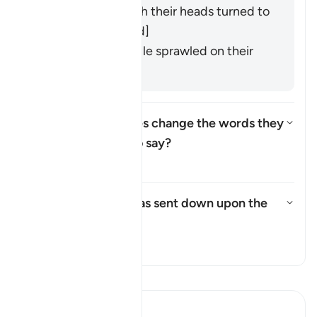
They entered with their heads turned to
the side. [
Mujāhid
]
They entered while sprawled on their
backs. [
Muqātil
]
How did the Israelites change the words they
were commanded to say?
Basculer la réponse pour How 
Tafsir
What punishment was sent down upon the
Israelites?
Basculer la réponse pour What 
Tafsir
Lisez le Tafsir
Ibn Kathir (Abridged)