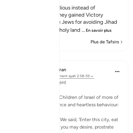
The Jews were Rebellious instead of
Appreciative when They gained Victory
Allah admonished the Jews for avoiding Jihad
and not entering the holy land
…
En savoir plus
Plus de Tafsirs
Leçons
In the Shade of the Quran
il y a 32 semaines
·
Référencement
ayah 2:58-59
Inviting God's Punishment
The surah reminds the Children of Israel of more of
their acts of intransigence and heartless behaviour:
And [remember] when We said, 'Enter this city, eat
of its abundant food as you may desire, prostrate