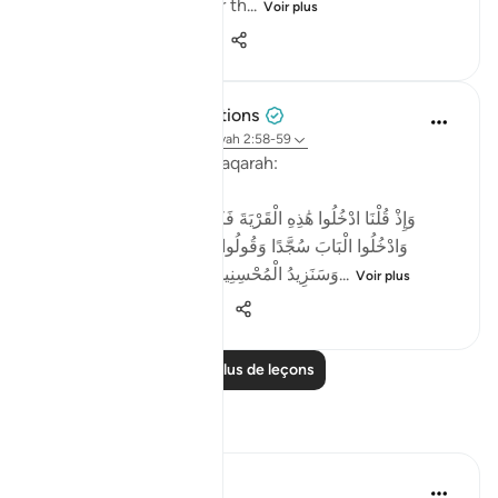
yourselves as you enter th...
Voir plus
1
0
514
Tulayhah Tafsir Translations
il y a 2 ans
·
Référencement
ayah 2:58-59
Allah says in surah al-Baqarah:
[وَإِذْ قُلْنَا ادْخُلُوا هَٰذِهِ الْقَرْيَةَ فَكُلُوا مِنْهَا حَيْثُ شِئْتُمْ رَغَدًا
وَادْخُلُوا الْبَابَ سُجَّدًا وَقُولُوا حِطَّةٌ نَّغْفِرْ لَكُمْ خَطَايَاكُمْ ۚ
وَسَنَزِيدُ الْمُحْسِنِينَ ﴿٥٨﴾ فَبَدَّلَ الَّذِينَ ظَلَمُوا...
Voir plus
4
0
292
Lire plus de leçons
Réflexions
ekaterina myachina