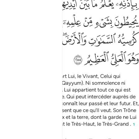
ﲯﲰ
ﲱ
ﲲ
ﲳ
ﲴ
ﲵ
ﲶﲷ
ﲸ
ﲹ
ﲺ
ﲻ
ﲼ
ﲽ
ﲾ
ﲿﳀ
ﳁ
ﳂ
ﳃ
ﳄﳅ
ﳆ
ﳇ
ﳈﳉ
ﳊ
ﳋ
ﳌ
ﳍ
Allah! Point de divinité à part Lui, le Vivant, Celui qui
subsiste par Lui-même (Al Qayyum). Ni somnolence ni
sommeil ne Le saisissent. A Lui appartient tout ce qui est
dans les cieux et sur la terre. Qui peut intercéder auprès de
Lui sans Sa permission? Il connaît leur passé et leur futur. Et,
de Sa science, ils n’embrassent que ce qu’Il veut. Son Trône
« Kursîy » déborde les cieux et la terre, dont la garde ne Lui
coûte aucune peine. Et Il est le Très-Haut, le Très-Grand .
1