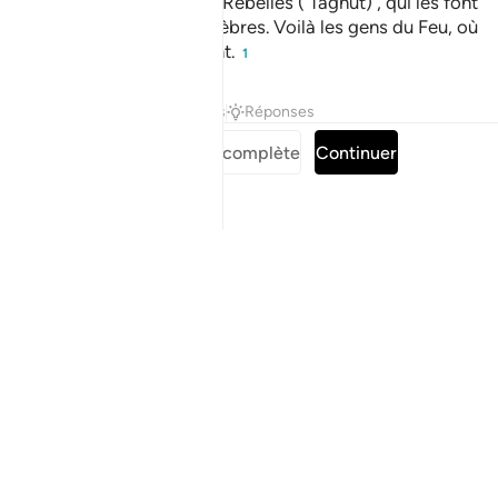
ils ont pour défenseurs les Rebelles ( Tâghût) , qui les font
sortir de la lumière aux ténèbres. Voilà les gens du Feu, où
ils demeurent éternellement.
1
Tafsirs
Leçons
Réflexions
Réponses
Lire la Sourate complète
Continuer