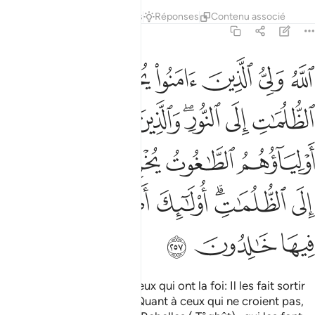
Tafsirs
Leçons
Réflexions
Réponses
Contenu associé
2:257
ﱁ
ﱂ
ﱃ
ﱄ
ﱅ
ﱆ
لله ولي الذين امنوا يخرجهم من الظلمات الى النور والذين كفروا اولياو
للَّهُ وَلِىُّ ٱلَّذِينَ ءَامَنُوا۟ يُخْرِجُهُم مِّنَ ٱلظُّلُمَـٰتِ إِلَى ٱلنُّورِ ۖ وَٱلَّذِينَ كَفَرُوٓا۟ أَوْلِ
ﱇ
ﱈ
ﱉﱊ
ﱋ
ﱌ
ﱍ
ﱎ
ﱏ
ﱐ
ﱑ
ﱒ
ﱓﱔ
ﱕ
ﱖ
ﱗﱘ
ﱙ
ﱚ
ﱛ
ﱜ
Allah est le défenseur de ceux qui ont la foi: Il les fait sortir
des ténèbres à la lumière. Quant à ceux qui ne croient pas,