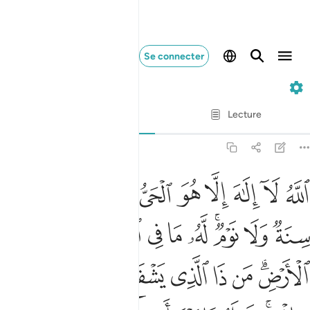
Se connecter
2. Al-Baqarah
Ayah par Ayah
Lecture
Traduction
: Muhammad Hamidullah
2:255
ﲓ
ﲔ
ﲕ
ﲖ
ﲗ
ﲘ
ﲙﲚ
ﲛ
ﲜ
لله لا الاه الا هو الحي القيوم لا تاخذه سنة ولا نوم له ما في السماو
للَّهُ لَآ إِلَـٰهَ إِلَّا هُوَ ٱلْحَىُّ ٱلْقَيُّومُ ۚ لَا تَأْخُذُهُۥ سِنَةٌۭ وَلَا نَوْم
ﲝ
ﲞ
ﲟﲠ
ﲡ
ﲢ
ﲣ
ﲤ
ﲥ
ﲦ
ﲧﲨ
ﲩ
ﲪ
ﲫ
ﲬ
ﲭ
ﲮ