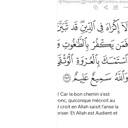
Tafsirs
Leçons
Réflexions
Réponses
Hadith
Contenu asso
2:256
ﳎ
ﳏ
ﳐ
ﳑﳒ
ﳓ
ﳔ
ﳕ
ﳖ
ﳗﳘ
ا اكراه في الدين قد تبين الرشد من الغي فمن يكفر بالطاغوت ويومن بالل
َآ إِكْرَاهَ فِى ٱلدِّينِ ۖ قَد تَّبَيَّنَ ٱلرُّشْدُ مِنَ ٱلْغَىِّ ۚ فَمَن يَكْفُرْ بِٱلطَّـٰغُوتِ وَيُؤْ
ﳙ
ﳚ
ﳛ
ﳜ
ﳝ
ﳞ
ﳟ
ﳠ
ﳡ
ﳢ
ﳣ
ﳤﳥ
ﳦ
ﳧ
ﳨ
ﳩ
Nulle contrainte en religion! Car le bon chemin s’est
distingué de l’égarement. Donc, quiconque mécroit au
Rebelle (Tâghût) tandis qu’il croit en Allah saisit l’anse la
plus solide, qui ne peut se briser. Et Allah est Audient et
Omniscient.