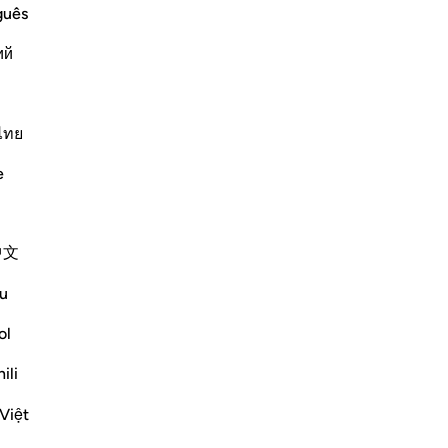
No
guês
that he said, "A man came to the
Vo
 recite, O Messenger of Allah!' The
ий
ไทย
Plus de Tafsirs
e
Réflexions
中文
ekaterina myachina
la semaine dernière
·
u
Référencement
ayah 99:1-8
From Recitation to Reflection
ol
Nothing Is Lost
ili
Isha Prayer · Surah Az-Zalzalah (99:1–8)
Việt
Last evening’s recitation began with the