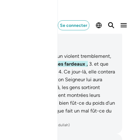
Se connecter
re dans le contexte
pitre 99, Page 599, Juz 30
Quand la terre tremblera d’un violent tremblement,
et que la terre fera sortir ses fardeaux ,
3
.
et que
omme dira : "Qu’a-t-elle ?"
4
.
Ce jour-là, elle contera
 histoire,
5
.
selon ce que ton Seigneur lui aura
vélé [ordonné].
6
.
Ce jour-là, les gens sortiront
parément pour que leur soient montrées leurs
vres.
7
.
Quiconque fait un bien fût-ce du poids d’un
me, le verra,
8
.
et quiconque fait un mal fût-ce du
ds d’un atome, le verra
ench Translation(Muhammad Hamidullah)