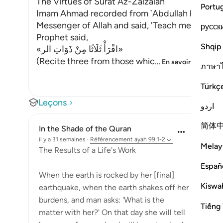
The Virtues of Surat Az-Zalzalah
Portu
Imam Ahmad recorded from `Abdullah bin `Amr 
Messenger of Allah and said, 'Teach me what to
русск
Prophet said,
Shqip
«اقْرَأْ ثَلَاثًا مِنْ ذَوَاتِ الر»
(Recite three from those whic
…
En savoir plus
ภาษา
Türkç
Leçons
اردو
简体
In the Shade of the Quran
il y a 31 semaines
·
Référencement
ayah 99:1-2
Melay
The Results of a Life's Work
Españ
When the earth is rocked by her [final]
Kiswah
earthquake, when the earth shakes off her
burdens, and man asks: 'What is the
Tiếng 
matter with her?' On that day she will tell