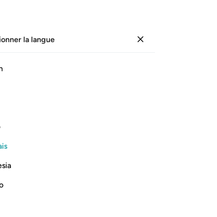
ionner la langue
Se connecter
Li
h
Cha
1
.
ﱺ
ﱻ
ﱼ
ﱽ
2
.
l’h
son
ف
ré
Lire la suite
is
sé
œu
esia
ato
poi
no
-
Fr