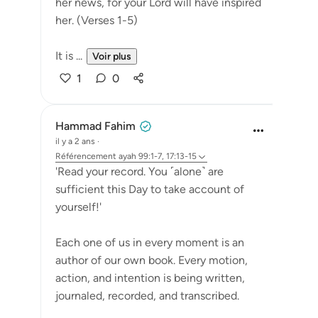
her news, for your Lord will have inspired
her. (Verses 1-5)
It is ...
Voir plus
1
0
Hammad Fahim
il y a 2 ans
·
Référencement
ayah 99:1-7, 17:13-15
'Read your record. You ˹alone˺ are
sufficient this Day to take account of
yourself!'
Each one of us in every moment is an
author of our own book. Every motion,
action, and intention is being written,
journaled, recorded, and transcribed.