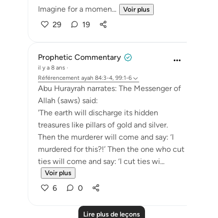
Imagine for a momen...
Voir plus
29
19
Prophetic Commentary
il y a 8 ans
·
Référencement
ayah 84:3-4, 99:1-6
Abu Hurayrah narrates: The Messenger of
Allah (saws) said:
'The earth will discharge its hidden
treasures like pillars of gold and silver.
Then the murderer will come and say: ‘I
murdered for this?!’ Then the one who cut
ties will come and say: ‘I cut ties wi...
Voir plus
6
0
Lire plus de leçons