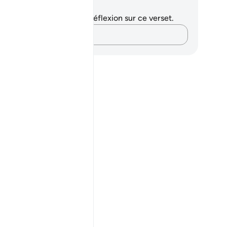
tes et réflexions
us n'avez aucune note ni réflexion sur ce verset.
Notez vos pensées…