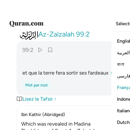
Sélect
099
واخرجت الارض اثقالها ٢
Az-Zalzalah
99:2
Englis
99:2
العربية
বাংলা
et que la terre fera sortir ses fardeaux
,
1
ارسی
Mot par mot
França
Lisez le Tafsir
Indon
Italia
Ibn Kathir (Abridged)
Dutch
Which was revealed in Madina