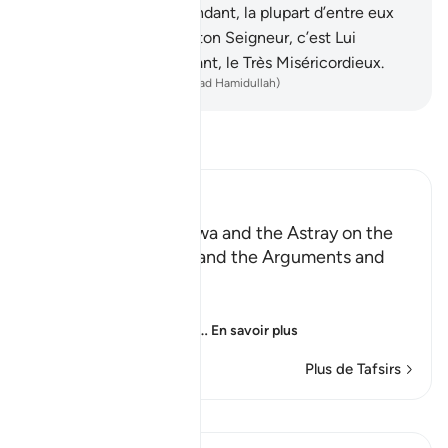
bien là un signe ; cependant, la plupart d’entre eux
ne croient pas.
104
.
Et ton Seigneur, c’est Lui
vraiment le Tout-Puissant, le Très Miséricordieux.
-
French Translation(Muhammad Hamidullah)
Lisez le Tafsir
Ibn Kathir (Abridged)
Those Who have Taqwa and the Astray on the
Day of Resurrection, and the Arguments and
Sorrow of the Erring
وَأُزْلِفَتِ الْجَنَّةُ
(And Paradise will be
…
En savoir plus
Plus de Tafsirs
Leçons