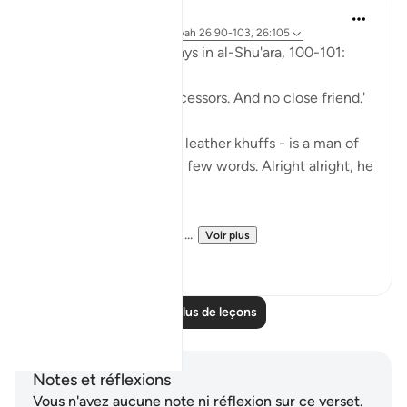
Abu Eesa
il y a 5 ans
·
Référencement
ayah 26:90-103, 26:105
So, Allah jalla wa 'ala says in al-Shu'ara, 100-101:
'Now we have no intercessors. And no close friend.'
My Dad - God bless his leather khuffs - is a man of
few words. Like, *very* few words. Alright alright, he
doesn't talk at all.
But the single piece of ...
Voir plus
13
2
Lire plus de leçons
Notes et réflexions
Vous n'avez aucune note ni réflexion sur ce verset.