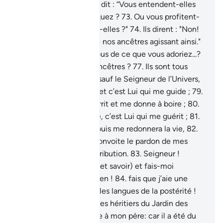
restons attachés."
72
.
Il dit : “Vous entendent-elles
lorsque vous [les] invoquez ?
73
.
Ou vous profitent-
elles ? Ou vous nuisent-elles ?"
74
.
Ils dirent : "Non!
Mais nous avons trouvé nos ancêtres agissant ainsi."
75
.
Il dit : "Que dites-vous de ce que vous adoriez...?
76
.
Vous et vos vieux ancêtres ?
77
.
Ils sont tous
pour moi des ennemis sauf le Seigneur de l’Univers,
78
.
Celui qui m’a créé, et c’est Lui qui me guide ;
79
.
et c’est Lui qui me nourrit et me donne à boire ;
80
.
et quand je suis malade, c’est Lui qui me guérit ;
81
.
et qui me fera mourir, puis me redonnera la vie,
82
.
et c’est de Lui que je convoite le pardon de mes
fautes le Jour de la Rétribution.
83
.
Seigneur !
Accorde-moi sagesse (et savoir) et fais-moi
rejoindre les gens de bien !
84
.
fais que j’aie une
mention honorable sur les langues de la postérité !
85
.
Et fais de moi l’un des héritiers du Jardin des
délices.
86
.
et pardonne à mon père: car il a été du