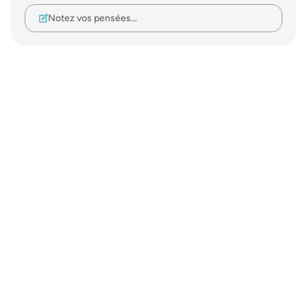
Notez vos pensées…
Notes
placeholders
close