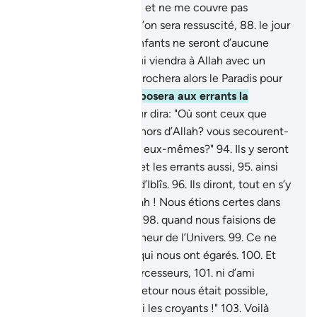
nombre des égarés;
87
.
et ne me couvre pas
d’ignominie, le jour où l’on sera ressuscité,
88
.
le jour
où ni les biens, ni les enfants ne seront d’aucune
utilité,
89
.
sauf celui qui viendra à Allah avec un
cœur sain."
90
.
On rapprochera alors le Paradis pour
les pieux.
91
.
et l’on exposera aux errants la
Fournaise,
92
.
et on leur dira: "Où sont ceux que
vous adoriez,
93
.
en dehors d’Allah? vous secourent-
ils? ou se secourent-ils eux-mêmes?"
94
.
Ils y seront
donc jetés pêle-mêle, et les errants aussi,
95
.
ainsi
que toutes les légions d’Iblîs.
96
.
Ils diront, tout en s’y
querellant :
97
.
"Par Allah ! Nous étions certes dans
un égarement évident,
98
.
quand nous faisions de
vous les égaux du Seigneur de l’Univers.
99
.
Ce ne
sont que les criminels qui nous ont égarés.
100
.
Et
nous n’avons pas d’intercesseurs,
101
.
ni d’ami
chaleureux.
102
.
Si un retour nous était possible,
alors nous serions parmi les croyants !"
103
.
Voilà