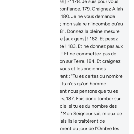
craindrez-vous pas [Allah] ?"
178
.
Je suis pour vous
un Messager digne de confiance.
179
.
Craignez Allah
donc et obéissez-moi !
180
.
Je ne vous demande
pas de salaire pour cela; mon salaire n’incombe qu’au
Seigneur de l’Univers.
181
.
Donnez la pleine mesure
et n’en faites rien perdre [aux gens] !
182
.
Et pesez
avec une balance exacte !
183
.
Et ne donnez pas aux
gens moins que leur dû ! Et ne commettez pas de
désordre et de corruption sur Terre.
184
.
Et craignez
Celui qui vous a créés, vous et les anciennes
générations."
185
.
Ils dirent : "Tu es certes du nombre
des ensorcelés ;
186
.
Et tu n’es qu’un homme
comme nous ; et vraiment nous pensons que tu es
du nombre des menteurs.
187
.
Fais donc tomber sur
nous des morceaux du ciel si tu es du nombre des
véridiques !"
188
.
Il dit : "Mon Seigneur sait mieux ce
que vous faites."
189
.
Mais ils le traitèrent de
menteur. Alors, le châtiment du jour de l’Ombre les