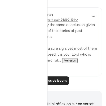
Leçons
In the Shade of the Quran
il y a 31 semaines
·
Référencement
ayah 26:190-191
Ayah 189 is followed by the same conclusion given
in the surah after each of the stories of past
communities it mentions:
"Indeed, there is in this a sure sign; yet most of them
will not believe. And indeed it is your Lord who is
the Mighty One, the Merciful....
Voir plus
0
0
Lire plus de leçons
Notes et réflexions
Vous n'avez aucune note ni réflexion sur ce verset.