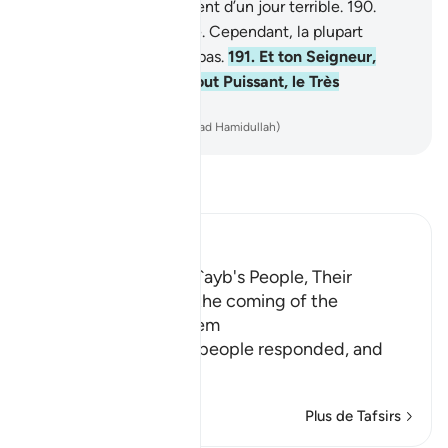
saisit. Ce fut le châtiment d’un jour terrible.
190
.
Voilà bien là un prodige. Cependant, la plupart
d’entre eux ne croient pas.
191
.
Et ton Seigneur,
c’est en vérité Lui le Tout Puissant, le Très
Miséricordieux.
-
French Translation(Muhammad Hamidullah)
Lisez le Tafsir
Ibn Kathir (Abridged)
The Response of Shu`ayb's People, Their
Disbelief in Him and the coming of the
Punishment upon Them
Allah tells us how his people responded, and
how it
…
En savoir plus
Plus de Tafsirs