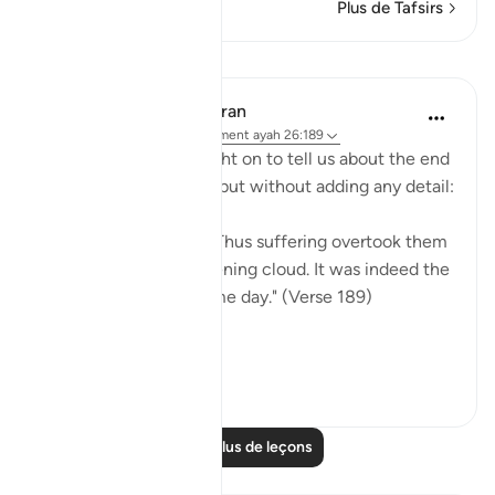
Plus de Tafsirs
Leçons
In the Shade of the Quran
il y a 31 semaines
·
Référencement
ayah 26:189
The surah moves straight on to tell us about the end
Shu`ayb's people met, but without adding any detail:
"But they denied him. Thus suffering overtook them
on the day of the darkening cloud. It was indeed the
suffering of an awesome day." (Verse 189)
It is ...
Voir plus
0
0
Lire plus de leçons