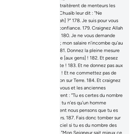
176
.
Les gens d’Al Aïka traitèrent de menteurs les
Envoyés .
177
.
Lorsque Chuaïb leur dit : "Ne
craindrez-vous pas [Allah] ?"
178
.
Je suis pour vous
un Messager digne de confiance.
179
.
Craignez Allah
donc et obéissez-moi !
180
.
Je ne vous demande
pas de salaire pour cela; mon salaire n’incombe qu’au
Seigneur de l’Univers.
181
.
Donnez la pleine mesure
et n’en faites rien perdre [aux gens] !
182
.
Et pesez
avec une balance exacte !
183
.
Et ne donnez pas aux
gens moins que leur dû ! Et ne commettez pas de
désordre et de corruption sur Terre.
184
.
Et craignez
Celui qui vous a créés, vous et les anciennes
générations."
185
.
Ils dirent : "Tu es certes du nombre
des ensorcelés ;
186
.
Et tu n’es qu’un homme
comme nous ; et vraiment nous pensons que tu es
du nombre des menteurs.
187
.
Fais donc tomber sur
nous des morceaux du ciel si tu es du nombre des
véridiques !"
188
.
Il dit : "Mon Seigneur sait mieux ce