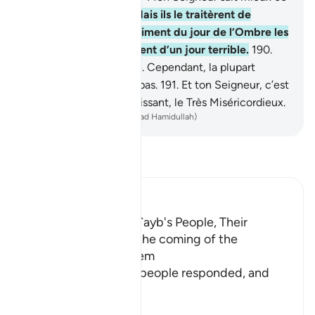
que vous faites."
189
.
Mais ils le traitèrent de
menteur. Alors, le châtiment du jour de l’Ombre les
saisit. Ce fut le châtiment d’un jour terrible.
190
.
Voilà bien là un prodige. Cependant, la plupart
d’entre eux ne croient pas.
191
.
Et ton Seigneur, c’est
en vérité Lui le Tout Puissant, le Très Miséricordieux.
-
French Translation(Muhammad Hamidullah)
Lisez le Tafsir
Ibn Kathir (Abridged)
The Response of Shu`ayb's People, Their
Disbelief in Him and the coming of the
Punishment upon Them
Allah tells us how his people responded, and
how it
…
En savoir plus