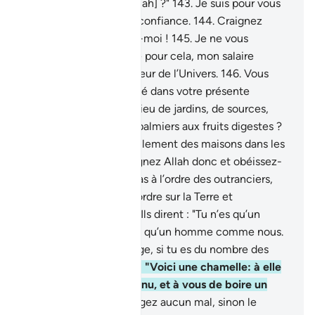
craindrez- vous pas [Allah] ?"
143
.
Je suis pour vous
un Messager digne de confiance.
144
.
Craignez
Allah donc et obéissez-moi !
145
.
Je ne vous
demande pas de salaire pour cela, mon salaire
n’incombe qu’au Seigneur de l’Univers.
146
.
Vous
laissera-t-on en sécurité dans votre présente
condition ?
147
.
Au milieu de jardins, de sources,
148
.
de cultures et de palmiers aux fruits digestes ?
149
.
Creusez-vous habilement des maisons dans les
montagnes ?
150
.
Craignez Allah donc et obéissez-
moi !
151
.
N’obéissez pas à l’ordre des outranciers,
152
.
qui sèment le désordre sur la Terre et
n’améliorent rien."
153
.
Ils dirent : "Tu n’es qu’un
ensorcelé !
154
.
Tu n’es qu’un homme comme nous.
Apporte donc un prodige, si tu es du nombre des
véridiques !"
155
.
Il dit : "Voici une chamelle: à elle
de boire un jour convenu, et à vous de boire un
jour .
156
.
Et ne lui infligez aucun mal, sinon le