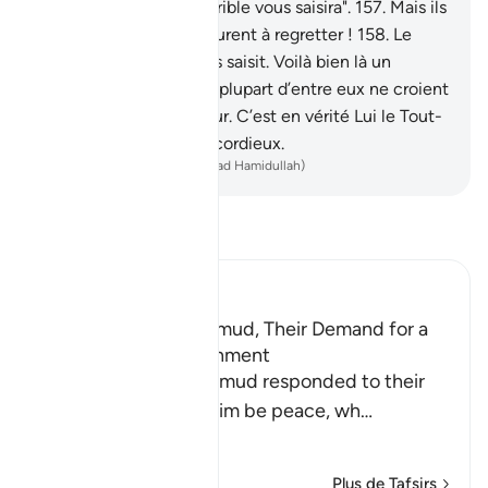
châtiment d’un jour terrible vous saisira".
157
.
Mais ils
la tuèrent Eh bien, ils eurent à regretter !
158
.
Le
châtiment, en effet, les saisit. Voilà bien là un
prodige. Cependant, la plupart d’entre eux ne croient
pas.
159
.
Et ton Seigneur. C’est en vérité Lui le Tout-
Puissant, le Très Miséricordieux.
-
French Translation(Muhammad Hamidullah)
Lisez le Tafsir
Ibn Kathir (Abridged)
The Response of Thamud, Their Demand for a
Sign, and Their Punishment
Allah tells us how Thamud responded to their
Prophet Salih, upon him be peace, wh
…
En savoir plus
Plus de Tafsirs