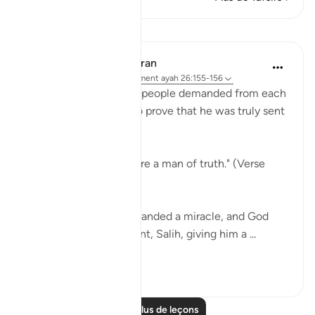
Leçons
In the Shade of the Quran
il y a 31 semaines
·
Référencement
ayah 26:155-156
Across all generations, people demanded from each
messenger a miracle to prove that he was truly sent
by God:
"Bring us a sign if you are a man of truth." (Verse
154)
Thus, the Thamud demanded a miracle, and God
responded to His servant, Salih, giving him a ...
Voir plus
0
0
Lire plus de leçons