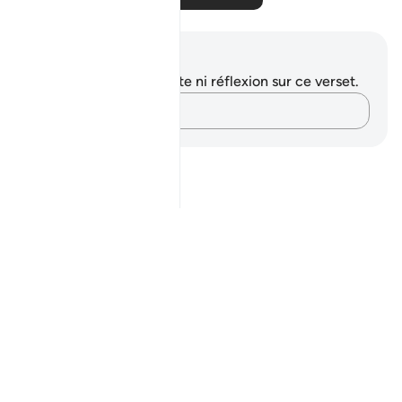
Notes et réflexions
Vous n'avez aucune note ni réflexion sur ce verset.
Notez vos pensées…
Notes
placeholders
close