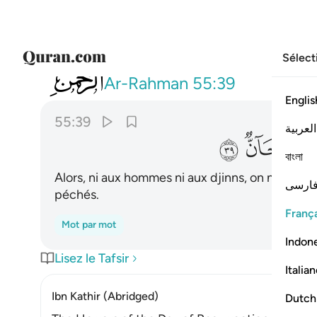
Sélect
055
فيوميذ لا يسال عن ذنبه انس ولا جان ٣٩
Ar-Rahman
55:39
Englis
55:39
العربية
ﳈ
ﳉ
ﳊ
বাংলা
Alors, ni aux hommes ni aux djinns, on ne pose
ارسی
péchés.
França
Mot par mot
Indon
Lisez le Tafsir
Italia
Ibn Kathir (Abridged)
Dutch