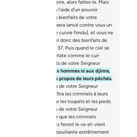
aine des cieux et de la Terre, alors faites-le. Mais
s ne pourrez en sortir qu’à l’aide d’un pouvoir
limité].
34
.
Lequel donc des bienfaits de votre
igneur nierez-vous ?
35
.
Il sera lancé contre vous un
t de feu et de fumée [ou de cuivre fondu], et vous ne
rez pas secourus.
36
.
Lequel donc des bienfaits de
tre Seigneur nierez-vous ?
37
.
Puis quand le ciel se
ndra et deviendra alors écarlate comme le cuir
uge.
38
.
Lequel des bienfaits de votre Seigneur
erez-vous ?
39
.
Alors, ni aux hommes ni aux djinns,
 ne posera des questions à propos de leurs péchés.
.
Lequel donc des bienfaits de votre Seigneur
erez-vous ?
41
.
On reconnaîtra les criminels à leurs
its. Ils seront donc saisis par les toupets et les pieds.
.
Lequel donc des bienfaits de votre Seigneur
erez-vous ?
43
.
Voilà l’Enfer que les criminels
aitaient de mensonge.
44
.
Ils feront le va-et-vient
tre lui (l’Enfer) et une eau bouillante extrêmement