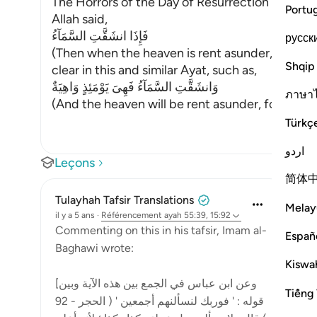
The Horrors of the Day of Resurrection
Portu
Allah said,
فَإِذَا انشَقَّتِ السَّمَآءُ
русск
(Then when the heaven is rent asunder,) on the 
Shqip
clear in this and similar Ayat, such as,
وَانشَقَّتِ السَّمَآءُ فَهِىَ يَوْمَئِذٍ وَاهِيَةٌ
ภาษา
(And the heaven will be rent asunder, for that 
Türkç
اردو
Leçons
简体
Tulayhah Tafsir Translations
Melay
il y a 5 ans
·
Référencement
ayah 55:39, 15:92
Commenting on this in his tafsir, Imam al-
Españ
Baghawi wrote:
Kiswah
[وعن ابن عباس في الجمع بين هذه الآية وبين
Tiếng 
قوله : ' فوربك لنسألنهم أجمعين ' ( الحجر - 92