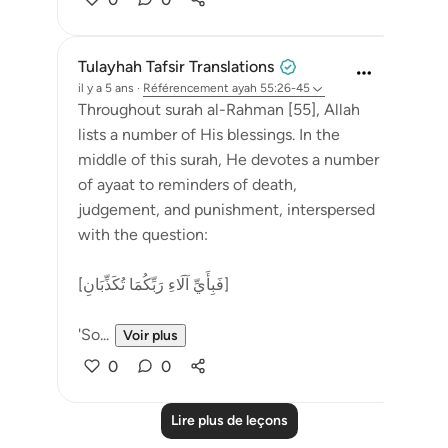
Tulayhah Tafsir Translations
il y a 5 ans
·
Référencement
ayah 55:26-45
Throughout surah al-Rahman [55], Allah
lists a number of His blessings. In the
middle of this surah, He devotes a number
of ayaat to reminders of death,
judgement, and punishment, interspersed
with the question:
[فَبِأَيِّ آلَاءِ رَبِّكُمَا تُكَذِّبَانِ]
'So...
Voir plus
0
0
Lire plus de leçons