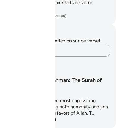
aude.
45
.
Lequel donc des bienfaits de votre
igneur nierez-vous ?
ench Translation(Muhammad Hamidullah)
tes et réflexions
us n'avez aucune note ni réflexion sur ce verset.
Notez vos pensées…
ans d'Apprentissage
Surah Ar-Rahman: The Surah of
Mercy
rah Ar-Rahman is one of the most captivating
apters of the Quran, inviting both humanity and jinn
reflect upon the countless favors of Allah. T…
mmencez l'apprentissage