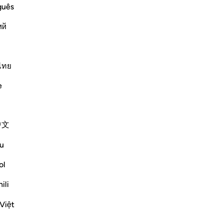
dom
guês
vou
ий
[il
Day of Resurrection; this meaning is
Se
je
se
ไทย
D
…
En savoir plus
vo
e
fe
Plus de Tafsirs
ro
Réflexions
ni
中文
on
40
Dr Maryam Fayyaz
u
l’année dernière
·
ni
Référencement
ayah 55:35-45
tra
ol
﷽
42
ili
ni
The fire rains down like molten brass,
tr
Việt
scorching every part of me. I try to shield
en
myself, but there is no escape. The sky,