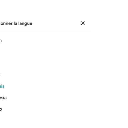
ionner la langue
Se connecter
Li
h
Cha
26
ﳂ
ﳃ
ﳄ
ﳅ
ﳆ
ﳇ
[S
pl
ra des questions à propos de leurs
bi
ف
son
is
Il
Lire la suite
bi
esia
al
de
no
bi
de