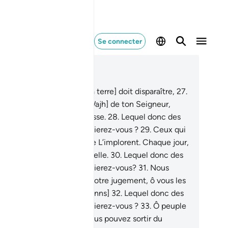
Se connecter
re dans le contexte
pitre 55, Page 532, Juz 27
.
Tout ce qui est sur elle [la terre] doit disparaître,
27
.
eule] subsistera La Face [Wajh] de ton Seigneur,
ein de majesté et de noblesse.
28
.
Lequel donc des
enfaits de votre Seigneur nierez-vous ?
29
.
Ceux qui
t dans les cieux et la Terre L’implorent. Chaque jour,
 accomplit une œuvre nouvelle.
30
.
Lequel donc des
enfaits de votre Seigneur nierez-vous?
31
.
Nous
lons bientôt entreprendre votre jugement, ô vous les
ux charges [hommes et djinns]
32
.
Lequel donc des
enfaits de votre Seigneur nierez-vous ?
33
.
Ô peuple
 djinns et d’hommes ! si vous pouvez sortir du