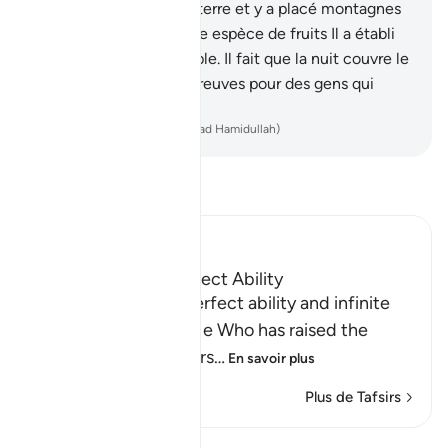
c’est Lui qui étendit la terre et y a placé montagnes
et fleuves. Et de chaque espèce de fruits Il a établi
deux éléments de couple. Il fait que la nuit couvre le
jour. Voilà bien là des preuves pour des gens qui
réfléchissent.
-
French Translation(Muhammad Hamidullah)
Lisez le Tafsir
Ibn Kathir (Abridged)
Clarifying Allah's Perfect Ability
Allah mentions His perfect ability and infinite
authority, since it is He Who has raised the
heavens without pillars
…
En savoir plus
Plus de Tafsirs
Leçons