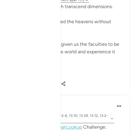
il y a 24 semaines
·
Référencement
ayah 13:2
The signs of Allah which transcend dimensions.
"It is Allah Who has raised the heavens without
pillars, as you can see."
The physical: Allah has given us the faculties to be
able to interact with the world and experience it
through our senses.
"He has subje...
Voir plus
4
0
79
Mohannad Hakeem
il y a 2 ans
·
ayah 13:22, 13:5-6, 13:10, 13:39, 13:12, 13:2-
Référencement
3, 13:8, 13:15
Day 13, Answer 13,
#AyahLookup
Challenge: