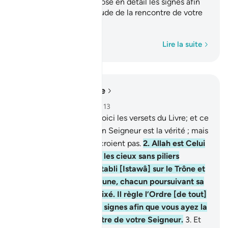
l’Ordre [de tout] et expose en détail les signes afin
que vous ayez la certitude de la rencontre de votre
Seigneur.
1
Mot par mot
Lire la suite
Lire dans le contexte
Chapitre 13, Page 249, Juz 13
1
.
Alif, Lâm, Mîm, Râ . Voici les versets du Livre; et ce
qui t’a été révélé par ton Seigneur est la vérité ; mais
la plupart des gens ne croient pas.
2
.
Allah est Celui
qui a élevé [bien haut] les cieux sans piliers
visibles. Puis, Il S’est établi [Istawâ] sur le Trône et
a soumis le soleil et la lune, chacun poursuivant sa
course vers un terme fixé. Il règle l’Ordre [de tout]
et expose en détail les signes afin que vous ayez la
certitude de la rencontre de votre Seigneur.
3
.
Et