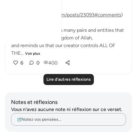
(original question here:
https://quranreflect.com/posts/23093#comments
)
Surat Al Raad mentions many pairs and entities that
belong to this huge kingdom of Allah,
and reminds us that our creator controls ALL OF
THE...
Voir plus
6
0
400
Lire d'autres réflexions
Notes et réflexions
Vous n'avez aucune note ni réflexion sur ce verset.
Notez vos pensées…