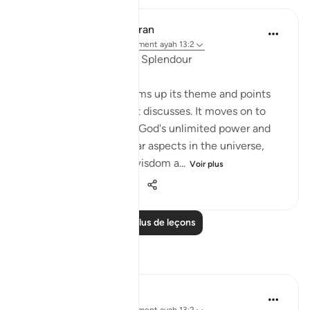
In the Shade of the Quran
il y a 32 semaines
·
Référencement
ayah 13:2
Scenes of Magnificent Splendour
The surah's opening sums up its theme and points
out all the issues that it discusses. It moves on to
show some aspects of God's unlimited power and
some of the spectacular aspects in the universe,
which indicate God's wisdom a...
Voir plus
0
0
346
Lire plus de leçons
Réflexions
Wxx Haf