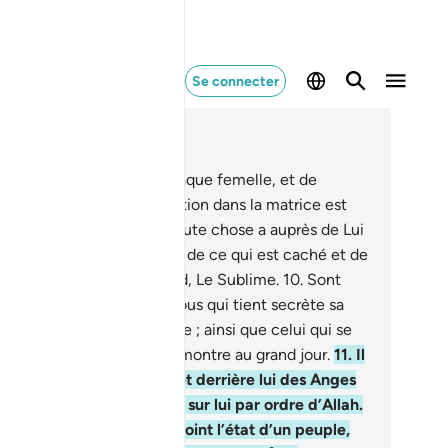
Se connecter
re dans le contexte
pitre 13, Page 250, Juz 13
Allah sait ce que porte chaque femelle, et de
mbien la période de gestation dans la matrice est
ourtée ou prolongée. Et toute chose a auprès de Lui
 mesure.
9
.
Le Connaisseur de ce qui est caché et de
 qui est apparent, Le Grand, Le Sublime.
10
.
Sont
ux pour lui, celui parmi vous qui tient secrète sa
ole, et celui qui la divulgue ; ainsi que celui qui se
he la nuit et celui qui se montre au grand jour.
11
.
Il
’homme] a par devant lui et derrière lui des Anges
 se relaient et qui veillent sur lui par ordre d’Allah.
vérité, Allah ne modifie point l’état d’un peuple,