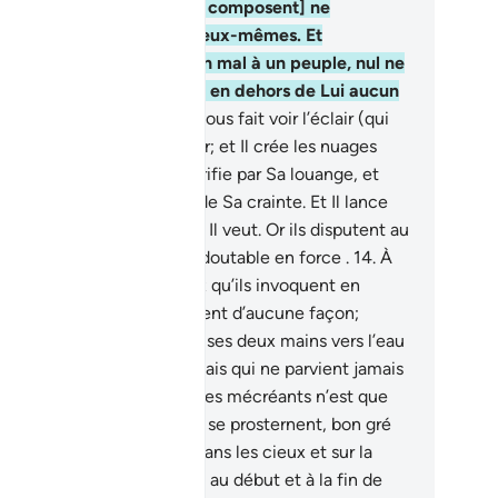
nt que les [individus qui le composent] ne
difient pas ce qui est en eux-mêmes. Et
squ’Allah veut [infliger] un mal à un peuple, nul ne
ut le repousser et ils n’ont en dehors de Lui aucun
otecteur.
12
.
C’est lui qui vous fait voir l’éclair (qui
s inspire) crainte et espoir; et Il crée les nuages
rds.
13
.
Le tonnerre Le glorifie par Sa louange, et
si les Anges, sous l’effet de Sa crainte. Et Il lance
 foudres dont Il atteint qui Il veut. Or ils disputent au
et d’Allah alors qu’il est redoutable en force .
14
.
À
 l’appel de la Vérité ! Ceux qu’ils invoquent en
hors de Lui ne leur répondent d’aucune façon;
mblables à celui qui étend ses deux mains vers l’eau
r la porter à sa bouche, mais qui ne parvient jamais
’atteindre. Et l’invocation des mécréants n’est que
te.
15
.
Et c’est à Allah que se prosternent, bon gré
 gré, tous ceux qui sont dans les cieux et sur la
re, ainsi que leurs ombres, au début et à la fin de