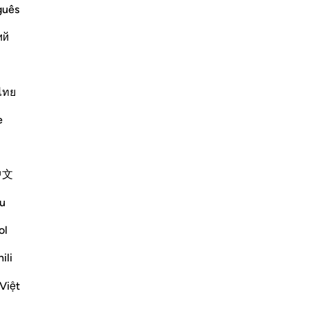
ta
guês
mo
ий
Lire la suite
lor
pe
pr
vou
ไทย
lou
e
aus
parent and Hidden
les
ing all of His creation, those who
suj
 nothing of it ever escapes His
中文
Lui
de
u
se
Plus de Tafsirs
pou
ol
à l
Réflexions
ili
per
mal
Việt
Medina Yusuf
Ter
il y a 5 jours
·
Référencement
ayah 13:11