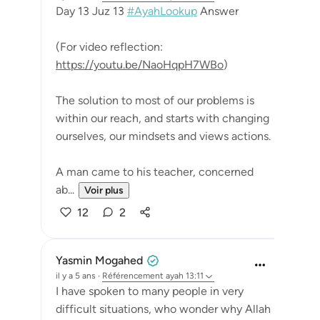
Day 13 Juz 13
#AyahLookup
Answer
(For video reflection:
https://youtu.be/NaoHqpH7WBo
)
The solution to most of our problems is
within our reach, and starts with changing
ourselves, our mindsets and views actions.
A man came to his teacher, concerned
ab...
Voir plus
12
2
Yasmin Mogahed
il y a 5 ans
·
Référencement
ayah 13:11
I have spoken to many people in very
difficult situations, who wonder why Allah