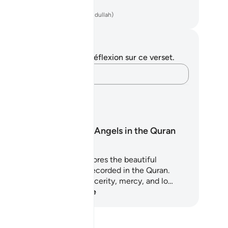
rnée .
ench Translation(Muhammad Hamidullah)
tes et réflexions
us n'avez aucune note ni réflexion sur ce verset.
Notez vos pensées…
ans d'Apprentissage
Duas of the Angels in the Quran
is 5-day learning plan explores the beautiful
pplications of the angels recorded in the Quran.
se duas are filled with sincerity, mercy, and lo…
mmencez l'apprentissage