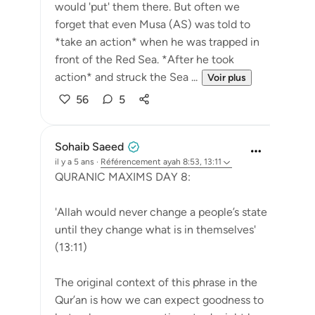
would 'put' them there. But often we
forget that even Musa (AS) was told to
*take an action* when he was trapped in
front of the Red Sea. *After he took
action* and struck the Sea ...
Voir plus
56
5
Sohaib Saeed
il y a 5 ans
·
Référencement
ayah 8:53, 13:11
QURANIC MAXIMS DAY 8:
'Allah would never change a people’s state
until they change what is in themselves'
(13:11)
The original context of this phrase in the
Qur’an is how we can expect goodness to