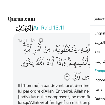
Sélect
013
له معقبات من بين يديه ومن خلفه يح
Ar-Ra'd
13:11
Englis
13:11
العربية
ﲖ
ﲗ
ﲘ
ﲙ
ﲚﲛ
বাংলা
ﲤ
ﲥﲦ
ﲧ
ﲨ
ﲩ
ﲪ
ارسی
França
ﲳ
ﲴ
ﲵ
ﲶ
Indon
Il [l’homme] a par devant lui et derrière lui des 
Italia
lui par ordre d’Allah. En vérité, Allah ne modifie
[individus qui le composent] ne modifient pas
Dutch
lorsqu’Allah veut [infliger] un mal à un peuple, 