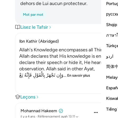
dehors de Lui aucun protecteur.
Portu
русск
Mot par mot
Shqip
Lisez le Tafsir
ภาษา
Ibn Kathir (Abridged)
Türkç
Allah's Knowledge encompasses all Things Ap
Allah declares that His knowledge is encompass
اردو
declare their speech or hide it, He hears it and
简体
observation. Allah said in other Ayat,
وَإِن تَجْهَرْ بِالْقَوْلِ فَإِنَّهُ يَعْ
…
En savoir plus
Melay
Españ
Leçons
Kiswah
Tiếng 
Mohannad Hakeem
il y a 4 ans
·
Référencement
ayah 13:11