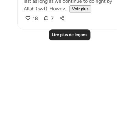
last as long as we continue to do right by
Allah (swt). Howev...
Voir plus
18
7
Lire plus de leçons
Notes
placeholders
close