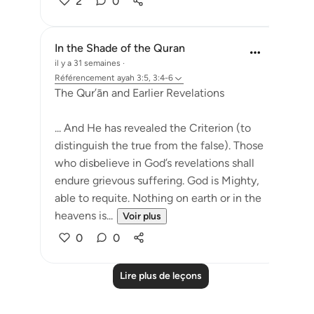
2
0
In the Shade of the Quran
il y a 31 semaines
·
Référencement
ayah 3:5, 3:4-6
The Qur’ān and Earlier Revelations
... And He has revealed the Criterion (to
distinguish the true from the false). Those
who disbelieve in God’s revelations shall
endure grievous suffering. God is Mighty,
able to requite. Nothing on earth or in the
heavens is...
Voir plus
0
0
Lire plus de leçons