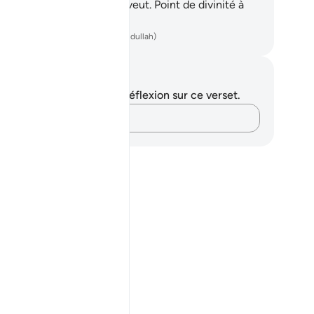
s les matrices, comme Il veut. Point de divinité à
t Lui, le Puissant, le Sage.
ench Translation(Muhammad Hamidullah)
tes et réflexions
us n'avez aucune note ni réflexion sur ce verset.
Notez vos pensées…