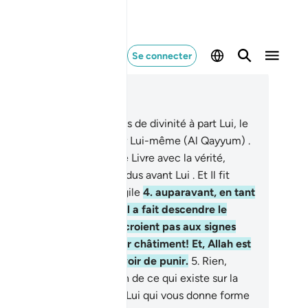
Se connecter
re dans le contexte
pitre 3, Page 50, Juz 3
lif, Lâm, Mîm .
2
.
Allah! Pas de divinité à part Lui, le
vant, Celui qui subsiste par Lui-même (Al Qayyum) .
Il a fait descendre sur toi le Livre avec la vérité,
firmant les Livres descendus avant Lui . Et Il fit
scendre la Thora et l’Évangile
4
.
auparavant, en tant
e guide pour les gens. Et Il a fait descendre le
scernement. Ceux qui ne croient pas aux signes
Allah auront, certes, un dur châtiment! Et, Allah est
issant, Détenteur du pouvoir de punir.
5
.
Rien,
iment, ne se cache d’Allah de ce qui existe sur la
re ou dans le ciel.
6
.
C’est Lui qui vous donne forme