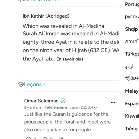
Portu
Ibn Kathir (Abridged)
русск
Which was revealed in Al-Madina
Shqip
Surah Al `Imran was revealed in Al-Madinah, as e
ภาษา
eighty-three Ayat in it relate to the delegation
on the ninth year of Hijrah (632 CE). We will e
Türkç
the Ayah ab
…
En savoir plus
اردو
简体
Leçons
Melay
Omar Suleiman
Españ
il y a 8 ans
·
Référencement
ayah 2:2, 3:4
Just like the Quran is guidance for the
Kiswah
pious people, the Torah and Injeel were
Tiếng 
also once guidance for people.