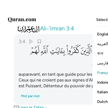
Sélect
003
من قبل هدى للناس وانزل الفرقان ان ال
Ali-'Imran
3:4
Englis
3:4
العربية
ﱞ
ﱟ
ﱠ
ﱡ
ﱢ
ﱣ
বাংলা
ﱫ
ارسی
França
auparavant, en tant que guide pour les gens. Et
Ceux qui ne croient pas aux signes d’Allah auro
Indon
est Puissant, Détenteur du pouvoir de punir.
1
Italia
Mot par mot
Dutch
Lisez le Tafsir