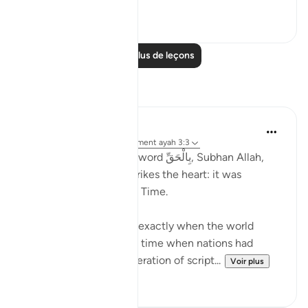
5
0
Lire plus de leçons
Réflexions
Ilm for Success
il y a 24 semaines
·
Référencement
ayah 3:3
When we pause at the word بِالْحَقِّ, Subhan Allah,
something profound strikes the heart: it was
revealed at the Perfect Time.
The Qur’an descended exactly when the world
needed it most. i.e. at a time when nations had
deviated due to the alteration of script...
Voir plus
4
1