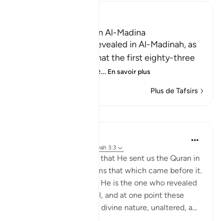
Ibn Kathir (Abridged)
Which was revealed in Al-Madina
Surah Al `Imran was revealed in Al-Madinah, as
evident by the fact that the first eighty-three
Ayat in it relate to the
…
En savoir plus
Plus de Tafsirs
Leçons
Omar Suleiman
il y a 8 ans
·
Référencement
ayah 3:3
In this verse, Allah says that He sent us the Quran in
truth and that it confirms that which came before it.
Then Allah tells us that He is the one who revealed
the Torah and the Injeel, and at one point these
books were revealed in divine nature, unaltered, a...
Voir plus