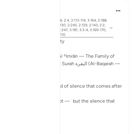
ekaterina myachina
il y a 19 semaines
·
ayah 2:83, 3:26, 2:4, 3:113-114, 3:164, 2:188,
2:154, 3:75, 3:130, 2:245, 2:129, 2:143, 2:2,
Référencement
2:216, 2:196, 2:247, 3:181, 3:3-4, 3:169-170,
3:97, 2:190, 3:110
From Certainty to Clarity
How Surah آل عمران (Āl ʿImrān — The Family of
Imran) completes what Surah البقرة (Al-Baqarah —
The Cow) begins
There is a particular kind of silence that comes after
certainty.
Not the silence of doubt — but the silence that
asks:
N...
Voir plus
25
2