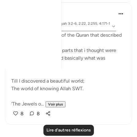
Sherene Mansor
il y a 3 ans
·
sourate 1 et ayah 3:2-6, 2:22, 2:255, 4:171-1
Référencement
72
I used to skip the parts of the Quran that described
Allaah SWT.
I would focus on those parts that i thought were
important; the rules and basically what was
expected of me.
Till I discovered a beautiful world;
The world of knowing Allah SWT.
'The Jewels o...
Voir plus
8
8
Lire d'autres réflexions