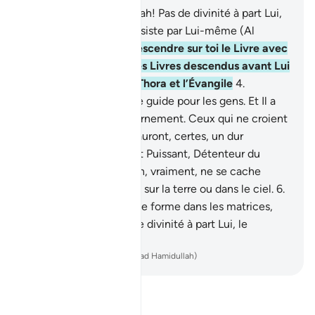
1
.
Alif, Lâm, Mîm .
2
.
Allah! Pas de divinité à part Lui,
le Vivant, Celui qui subsiste par Lui-même (Al
Qayyum) .
3
.
Il a fait descendre sur toi le Livre avec
la vérité, confirmant les Livres descendus avant Lui
. Et Il fit descendre la Thora et l’Évangile
4
.
auparavant, en tant que guide pour les gens. Et Il a
fait descendre le Discernement. Ceux qui ne croient
pas aux signes d’Allah auront, certes, un dur
châtiment! Et, Allah est Puissant, Détenteur du
pouvoir de punir.
5
.
Rien, vraiment, ne se cache
d’Allah de ce qui existe sur la terre ou dans le ciel.
6
.
C’est Lui qui vous donne forme dans les matrices,
comme Il veut. Point de divinité à part Lui, le
Puissant, le Sage.
-
French Translation(Muhammad Hamidullah)
Lisez le Tafsir