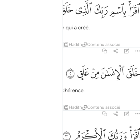
ﲅ
ﲆ
ﲇ
قرا باسم ربك الذي خلق ١
ﲈ
ﲉ
ﲊ
قْرَأْ بِٱسْمِ رَبِّكَ ٱلَّذِى خَلَقَ ١
Lis, au nom de ton Seigneur qui a créé,
Tafsirs
Leçons
Réflexions
Hadith
Contenu associé
96:2
ﲋ
ﲌ
لق الانسان من علق ٢
ﲍ
ﲎ
ﲏ
َلَقَ ٱلْإِنسَـٰنَ مِنْ عَلَقٍ ٢
qui a créé l’homme d’une adhérence.
Tafsirs
Leçons
Réflexions
Hadith
Contenu associé
96:3
ﲐ
ﲑ
قرا وربك الاكرم ٣
ﲒ
ﲓ
قْرَأْ وَرَبُّكَ ٱلْأَكْرَمُ ٣