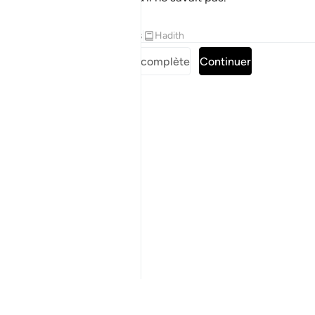
Tafsirs
Leçons
Réflexions
Hadith
Lire la Sourate complète
Continuer