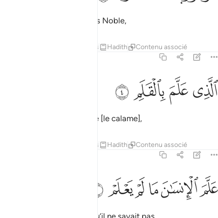
Lis! Ton Seigneur est le Très Noble,
Tafsirs
Leçons
Réflexions
Hadith
Contenu associé
96:4
ﲔ
ﲕ
لذي علم بالقلم ٤
ﲖ
ﲗ
لَّذِى عَلَّمَ بِٱلْقَلَمِ ٤
qui a enseigné par la plume [le calame],
Tafsirs
Leçons
Réflexions
Hadith
Contenu associé
96:5
ﲘ
ﲙ
ﲚ
لم الانسان ما لم يعلم ٥
ﲛ
ﲜ
ﲝ
َلَّمَ ٱلْإِنسَـٰنَ مَا لَمْ يَعْلَمْ ٥
a enseigné à l’homme ce qu’il ne savait pas.