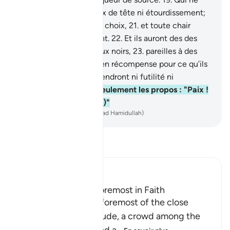
leur provoquera ni maux de tête ni étourdissement;
20
.
et des fruits de leur choix,
21
.
et toute chair
d’oiseau qu’ils désireront.
22
.
Et ils auront des des
femmes aux grands yeux noirs,
23
.
pareilles à des
perles en coquille.
24
.
en récompense pour ce qu’ils
faisaient.
25
.
Ils n’y entendront ni futilité ni
blasphème ;
26
.
mais seulement les propos : "Paix !
Paix ! (Salâm ! Salâm !)"
-
French Translation(Muhammad Hamidullah)
Lisez le Tafsir
Ibn Kathir (Abridged)
The Reward of the Foremost in Faith
Allah states that the foremost of the close
believers are a multitude, a crowd among the