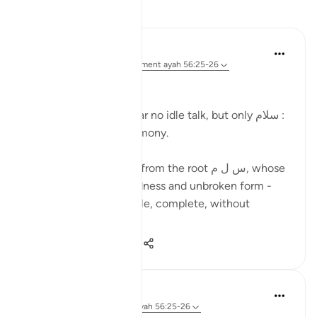
Réflexions
Ola Shoubaki
il y a 22 semaines
·
Référencement
ayah 56:25-26
Gems of Jannah Series
In Jannah, they will hear no idle talk, but only سلام :
peace, wholeness, harmony.
The word سلام springs from the root س ل م, whose
heart meaning is soundness and unbroken form -
the state of being whole, complete, without
fracture. It ...
Voir plus
4
0
52
Asma Tariq
il y a 2 ans
·
Référencement
ayah 56:25-26