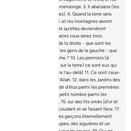
ne traitera sa venue de mensonge.
3
.
Il abaissera (les
uns), il élèvera (les autres).
4
.
Quand la terre sera
secouée violemment,
5
.
et les montagnes seront
réduites en miettes,
6
.
et qu’elles deviendront
poussière éparpillée.
7
.
alors vous serez trois
catégories:
8
.
les gens de la droite - que sont les
gens de la droite ?
9
.
Et les gens de la gauche - que
sont les gens de la gauche ?
10
.
Les premiers (à
suivre les ordres d’Allah sur la terre) ce sont eux qui
seront les premiers (dans l’au-delà)
11
.
Ce sont ceux-
là les plus rapprochés d’Allah.
12
.
dans les Jardins des
délices,
13
.
une multitude d’élus parmi les premières
[générations],
14
.
et un petit nombre parmi les
dernières [générations],
15
.
sur des lits ornés [d’or et
de pierreries],
16
.
s’y accoudant et se faisant face.
17
.
Parmi eux circuleront des garçons éternellement
jeunes,
18
.
avec des coupes, des aiguières et un
verre [rempli] : d’une liqueur de source.
19
.
Qui ne