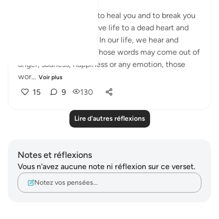
WORDS
words have the power to heal you and to break you
to pieces. Words can give life to a dead heart and
death to an alive heart. In our life, we hear and
deliver a lot of words. Those words may come out of
anger, sadness, happiness or any emotion, those
wor...
Voir plus
15
9
130
Lire d'autres réflexions
Notes et réflexions
Vous n'avez aucune note ni réflexion sur ce verset.
Notez vos pensées…