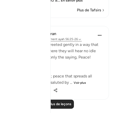
earlier generations and a
…
En savoir plus
Plus de Tafsirs
Leçons
In the Shade of the Quran
il y a 32 semaines
·
Référencement
ayah 56:25-26
Those to the fore are greeted gently in a way that
disdains all idle talk: "There they will hear no idle
talk, no sinful speech, only the saying, Peace!
Peace'." (Verses 25-26)
Their lives are peaceful; peace that spreads all
around them. They are saluted by ...
Voir plus
0
0
228
Lire plus de leçons