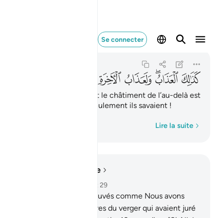
كذالك العذاب ولعذاب الا
Se connecter
Al-Qalam
68:33
68:33
ﲥ
ﲦﲧ
ﲨ
ﲩ
ﲪﲫ
ﲬ
ﲭ
ﲮ
ﲯ
Tel fut le châtiment ; et le châtiment de l’au-delà est
plus grand encore, si seulement ils savaient !
Mot par mot
Lire la suite
Lire dans le contexte
Chapitre 68, Page 565, Juz 29
17
.
Nous les avons éprouvés comme Nous avons
éprouvés les propriétaires du verger qui avaient juré