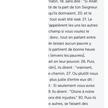
d’en faire la récolte au matin,
18
.
sans dire : "Si Allah
le veut."
19
.
Une calamité de la part de ton Seigneur
tomba dessus pendant qu’ils dormaient,
20
.
et le
matin, ce fut comme si tout avait été rasé.
21
.
Le
[lendemain] matin, ils s’appelèrent les uns les autres
:
22
.
"Partez tôt à votre champ si vous voulez le
récolter."
23
.
Ils allèrent donc, tout en parlant entre
eux à voix basse :
24
.
"Ne laissez aucun pauvre y
entrer aujourd’hui."
25
.
Ils partirent de bonne heure
décidés à user d’avarice [envers les pauvres],
convaincus que cela était en leur pouvoir.
26
.
Puis,
quand ils le virent [le jardin], ils dirent : "vraiment,
nous avons perdus notre chemin,
27
.
Ou plutôt nous
somme frustrés."
28
.
Le plus juste d’entre eux dit :
"Ne vous avais-je pas dit : Si seulement vous aviez
rendu gloire à Allah !"
29
.
Ils dirent : "Gloire à notre
Seigneur ! Oui, nous avons été injustes."
30
.
Puis ils
s’adressèrent les uns aux autres, se faisant des