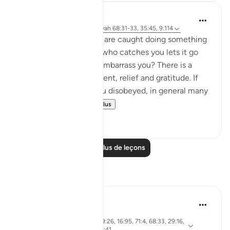
J Yousef
il y a 4 ans
·
Référencement
ayah 68:31-33, 35:45, 9:114
How do you feel when are caught doing something
wrong, but the person who catches you lets it go
and doesn’t punish or embarrass you? There is a
mixture of embarrassment, relief and gratitude. If
you love the person you disobeyed, in general many
would vow nev...
Voir plus
36
2
Lire plus de leçons
Réflexions
Aireen Akter
il y a 2 ans
·
ayah 29:64, 39:26, 16:95, 71:4, 68:33, 29:16,
Référencement
16:41, 2:103, 9:41