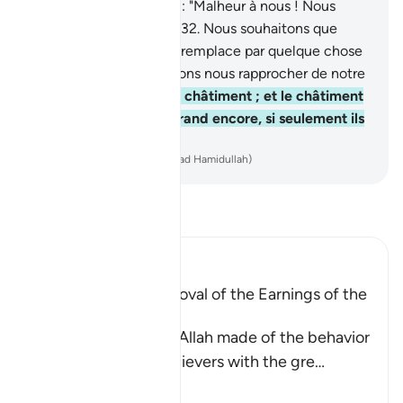
reproches.
31
.
Ils dirent : "Malheur à nous ! Nous
avons été des rebelles.
32
.
Nous souhaitons que
notre Seigneur nous le remplace par quelque chose
de meilleur. Nous désirons nous rapprocher de notre
Seigneur."
33
.
Tel fut le châtiment ; et le châtiment
de l’au-delà est plus grand encore, si seulement ils
savaient !
-
French Translation(Muhammad Hamidullah)
Lisez le Tafsir
Ibn Kathir (Abridged)
A Parable of the Removal of the Earnings of the
Disbelievers
This is a parable that Allah made of the behavior
of the Quraysh disbelievers with the gre
…
En savoir plus