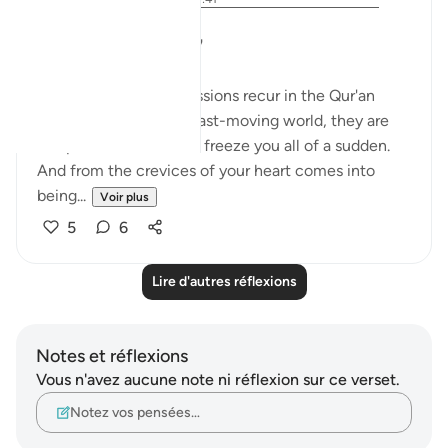
❝. . . if only you knew!❞
❝. . . if only they knew!❞
These rhetorical expressions recur in the Qur'an
multiple times. In the fast-moving world, they are
like pause buttons that freeze you all of a sudden.
And from the crevices of your heart comes into
being...
Voir plus
5
6
Lire d'autres réflexions
Notes et réflexions
Vous n'avez aucune note ni réflexion sur ce verset.
Notez vos pensées…