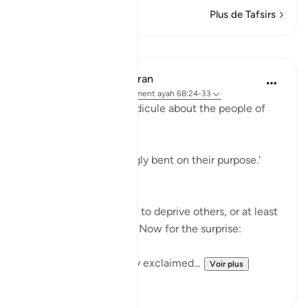
Plus de Tafsirs
Leçons
In the Shade of the Quran
il y a 31 semaines
·
Référencement
ayah 68:24-33
The surah adds more ridicule about the people of
the garden:
'Early they went, strongly bent on their purpose.'
(Verse 25)
They certainly felt able to deprive others, or at least
to deprive themselves. Now for the surprise:
'When they saw it, they exclaimed...
Voir plus
1
0