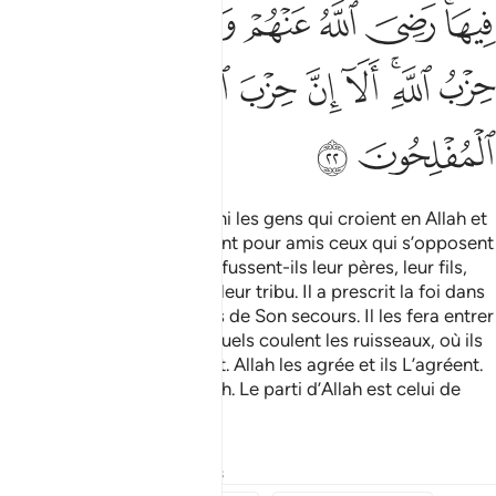
ﱧﱨ
ﱩ
ﱪ
ﱫ
ﱬ
ﱭﱮ
ﱯ
ﱰ
ﱱﱲ
ﱳ
ﱴ
ﱵ
ﱶ
ﱷ
ﱸ
ﱹ
Tu n’en trouveras pas, parmi les gens qui croient en Allah et
au Jour dernier, qui prennent pour amis ceux qui s’opposent
à Allah et à Son Messager, fussent-ils leur pères, leur fils,
leurs frères ou les gens de leur tribu. Il a prescrit la foi dans
leurs cœurs et Il les a aidés de Son secours. Il les fera entrer
dans des Jardins sous lesquels coulent les ruisseaux, où ils
demeureront éternellement. Allah les agrée et ils L’agréent.
Ceux- là sont le parti d’Allah. Le parti d’Allah est celui de
ceux qui réussissent.
Tafsirs
Leçons
Réflexions