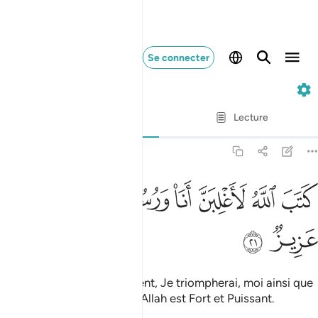
Se connecter
58. Al-Mujadalah
Ayah par Ayah
Lecture
Traduction
: Muhammad Hamidullah
58:21
ﳡ
ﳢ
ﳣ
ﳤ
ﳥﳦ
تب الله لاغلبن انا ورسلي ان الله قوي عزيز ٢١
ﳧ
ﳨ
ﳩ
َتَبَ ٱللَّهُ لَأَغْلِبَنَّ أَنَا۠ وَرُسُلِىٓ ۚ إِنَّ ٱللَّهَ قَوِىٌّ عَزِيزٌۭ ٢١
ﳪ
ﳫ
Allah a prescrit : "Assurément, Je triompherai, moi ainsi que
Mes Messagers". En vérité Allah est Fort et Puissant.