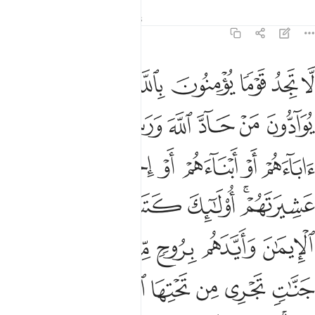
Tafsirs
Leçons
Réflexions
58:22
ﱁ
ﱂ
ﱃ
ﱄ
ﱅ
ﱆ
ﱇ
ا تجد قوما يومنون بالله واليوم الاخر يوادون من حاد الله ورسوله ولو ك
َّا تَجِدُ قَوْمًۭا يُؤْمِنُونَ بِٱللَّهِ وَٱلْيَوْمِ ٱلْـَٔاخِرِ يُوَآدُّونَ مَنْ حَآدّ
ﱈ
ﱉ
ﱊ
ﱋ
ﱌ
ﱍ
ﱎ
ﱏ
ﱐ
ﱑ
ﱒ
ﱓ
ﱔ
ﱕﱖ
ﱗ
ﱘ
ﱙ
ﱚ
ﱛ
ﱜ
ﱝ
ﱞﱟ
ﱠ
ﱡ
ﱢ
ﱣ
ﱤ
ﱥ
ﱦ