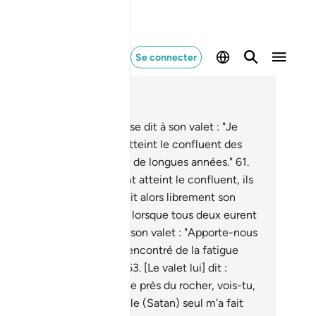
Se connecter
re dans le contexte
pitre 18, Page 301, Juz 15
.
(Rappelle-toi) quand Moïse dit à son valet : "Je
rrêterai pas avant d’avoir atteint le confluent des
ux mers, dussé-je marcher de longues années."
61
.
s, lorsque tous deux eurent atteint le confluent, ils
lièrent leur poisson qui prit alors librement son
emin dans la mer.
62
.
Puis, lorsque tous deux eurent
assé [cet endroit,] il dit à son valet : "Apporte-nous
tre déjeuner: nous avons rencontré de la fatigue
ns notre présent voyage."
63
.
[Le valet lui] dit :
uand nous avons pris refuge près du rocher, vois-tu,
i oublié le poisson - le Diable (Satan) seul m’a fait