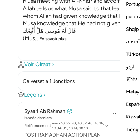
Musa meeting with Al-Khidr and accompanyin
Portu
Allah tells us what Musa said to that learned m
whom Allah had given knowledge that He had no
русск
Musa knowledge that He had not given to Al-Kh
Shqip
قَالَ لَهُ مُوسَى هَلْ أَتَّبِعُكَ
(Mus
…
En savoir plus
ภาษา
Türkç
Voir Qiraat
اردو
简体
Ce verset a 1 Jonctions
Melay
Leçons
Españ
Syaari Ab Rahman
Kiswah
l’année dernière
·
ayah 18:65-70, 18:37-40, 18:16,
Référencement
18:94-95, 18:14, 18:10
Tiếng 
POST RAMADHAN ACTION PLAN