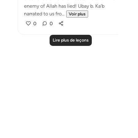
enemy of Allah has lied! Ubay b. Ka‘b
narrated to us fro...
Voir plus
0
0
Lire plus de leçons
Notes
placeholders
close