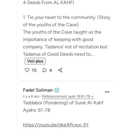
4 Deeds From AL KAHFI
1. Tie your heart to the community. (Story
of the youths of the Cave)
The youths of the Cave taught us the
importance of keeping with good
company. 'Tadarrus' not of recitation but
Tadarrus of Good Deeds need to...
Voir plus
15
4
Fadel Soliman
il y a 6 ans
·
Référencement
ayah 18:61-78
Taddabor (Pondering) of Surat Al-Kahf
Ayahs: 61-78
https://youtu.be/gkeAPcwx-3Y