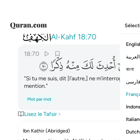
Sélect
018
قال فان اتبعتني فلا تسالني عن شيء 
Al-Kahf
18:70
Englis
18:70
العربية
ﲪ
ﲫ
ﲬ
ﲭ
ﲮ
ﲯ
বাংলা
"Si tu me suis, dit [l’autre,] ne m’interroge sur r
ارسی
mention."
França
Mot par mot
Indon
Lisez le Tafsir
Italia
Ibn Kathir (Abridged)
Dutch