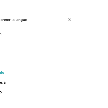
ionner la langue
Se connecter
Li
h
Cha
60
ﲣ
ﲤ
ﲥ
ﲦ
ﲧ
ﲨ
ﲩ
n’a
de
ien tant que je ne t’en aurai pas fait
Pui
ف
oub
is
ch
Lire la suite
dép
esia
no
da
no
"Q
j’a