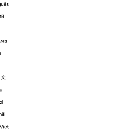
g Him
oub
guês
an, who was Al-Khidr. He was one to
so
t given to Musa, just as He had given
ий
nou
idr.
sui
se
pa
ไทย
ém
Plus de Tafsirs
e
co
co
"V
中文
68
Voir les jonctions
n’
u
Réflexions
dit
dés
ol
Syaari Ab Rahman
dit
ili
l’année dernière
·
t’e
Référencement
ayah 18:60-78, 17:9
-
Fr
Việt
JUZ 15
THE LIGHT THAT REJUVENATES YOU IN