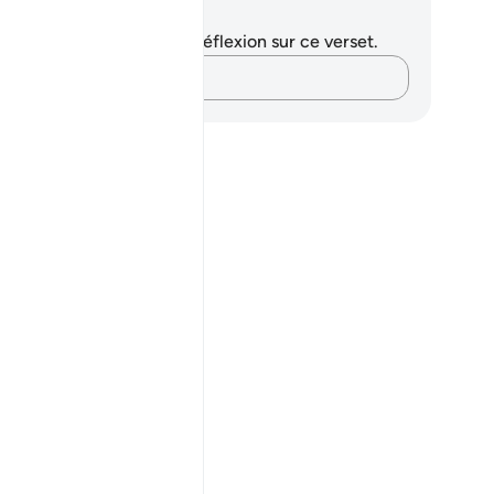
tes et réflexions
us n'avez aucune note ni réflexion sur ce verset.
Notez vos pensées…