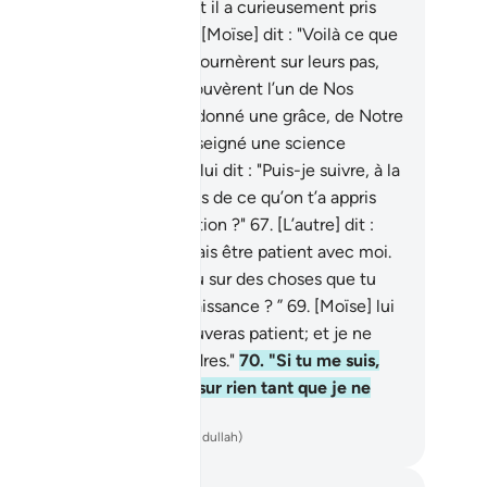
lier de (te) le rappeler - et il a curieusement pris
n chemin dans la mer."
64
.
[Moïse] dit : "Voilà ce que
s cherchions." Puis, ils retournèrent sur leurs pas,
vant leurs traces.
65
.
Ils trouvèrent l’un de Nos
rviteurs à qui Nous avions donné une grâce, de Notre
rt, et à qui Nous avions enseigné une science
anant de Nous.
66
.
Moïse lui dit : "Puis-je suivre, à la
ndition que tu m’apprennes de ce qu’on t’a appris
ncernant une bonne direction ?"
67
.
[L’autre] dit :
raiment, tu ne pourras jamais être patient avec moi.
.
Comment patienterais-tu sur des choses que tu
embrasses pas par ta connaissance ? ”
69
.
[Moïse] lui
 : "Si Allah veut, tu me trouveras patient; et je ne
obéirai à aucun de tes ordres."
70
.
"Si tu me suis,
 [l’autre,] ne m’interroge sur rien tant que je ne
n aurai pas fait mention."
ench Translation(Muhammad Hamidullah)