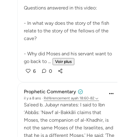
Questions answered in this video:
- In what way does the story of the fish
relate to the story of the fellows of the
cave?
- Why did Moses and his servant want to
go back to ...
Voir plus
6
0
Prophetic Commentary
il y a 8 ans
·
Référencement
ayah 18:60-82
Sa‘eed b. Jubayr narrates: I said to Ibn
‘Abbâs: 'Nawf al-Bakkâli claims that
Moses, the companion of al-Khadhir, is
not the same Moses of the Israelites, and
that he is a different Moses.' He said: 'The