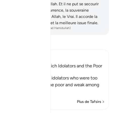
contre (la punition) d’Allah. Et il ne put se secourir
lui-même.
44
.
En l’occurrence, la souveraine
protection appartient à Allah, le Vrai. Il accorde la
meilleure récompense et la meilleure issue finale.
-
French Translation(Muhammad Hamidullah)
Lisez le Tafsir
Ibn Kathir (Abridged)
The Example of the Rich Idolators and the Poor
Muslims
After mentioning the idolators who were too
arrogant to sit with the poor and weak among
Muslims
…
En savoir plus
Plus de Tafsirs
Voir Qiraat