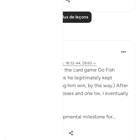
8
0
165
Lire plus de leçons
Réflexions
Khalisa M.
il y a 8 semaines
·
Référencement
ayah 57:22-23, 18:32-44, 28:60
My son and I often play the card game Go Fish
together, and for a while he legitimately kept
winning. (I wasn’t letting him win, by the way.) After
about fifteen straight losses and one tie, I eventually
won a game.
Apparently, one developmental milestone for...
Voir plus
24
3
225