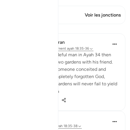
Ce verset a 1 Jonctions
Voir les jonctions
Leçons
In the Shade of the Quran
il y a 32 semaines
·
Référencement
ayah 18:35-36
The ungrateful and prideful man in Ayah 34 then
walks into one of the two gardens with his friend.
His attitude is that of someone conceited and
ungrateful. He has completely forgotten God,
thinking that the two gardens will never fail to yield
their produce. ...
Voir plus
0
0
360
J Yousef
il y a 3 ans
·
Référencement
ayah 18:35-38