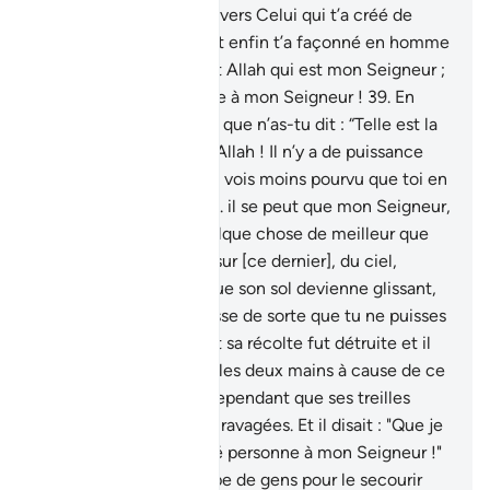
"Serais-tu mécréant envers Celui qui t’a créé de
terre, puis de sperme et enfin t’a façonné en homme
?
38
.
Quant à moi, c’est Allah qui est mon Seigneur ;
et je n’associe personne à mon Seigneur !
39
.
En
entrant dans ton jardin, que n’as-tu dit : “Telle est la
volonté (et la grâce) d’Allah ! Il n’y a de puissance
que par Allah.” Si tu me vois moins pourvu que toi en
biens et en enfants,
40
.
il se peut que mon Seigneur,
bientôt, me donne quelque chose de meilleur que
ton jardin, qu’Il envoie sur [ce dernier], du ciel,
quelque calamité, et que son sol devienne glissant,
41
.
ou que son eau tarisse de sorte que tu ne puisses
plus la retrouver."
42
.
Et sa récolte fut détruite et il
se mit alors à se tordre les deux mains à cause de ce
qu’il y avait dépensé, cependant que ses treilles
étaient complètement ravagées. Et il disait : "Que je
souhaite n’avoir associé personne à mon Seigneur !"
43
.
Il n’eut aucun groupe de gens pour le secourir