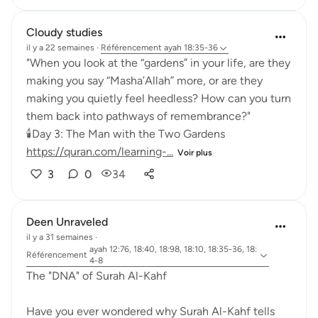
Cloudy studies
il y a 22 semaines
·
Référencement
ayah 18:35-36
"When you look at the “gardens” in your life, are they
making you say “Masha’Allah” more, or are they
making you quietly feel heedless? How can you turn
them back into pathways of remembrance?"
🕯️Day 3: The Man with the Two Gardens
https://quran.com/learning-...
Voir plus
3
0
34
Deen Unraveled
il y a 31 semaines
·
ayah 12:76, 18:40, 18:98, 18:10, 18:35-36, 18:
Référencement
4-8
The "DNA" of Surah Al-Kahf
Have you ever wondered why Surah Al-Kahf tells