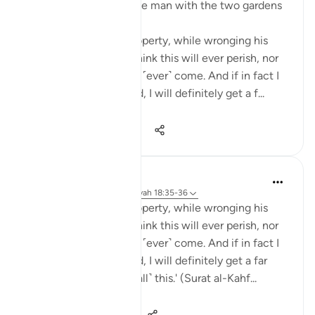
Some reflections on the man with the two gardens
'And he entered his property, while wronging his
soul, saying, 'I do not think this will ever perish, nor
do I think the Hour will ˹ever˺ come. And if in fact I
am returned to my Lord, I will definitely get a f...
Voir plus
28
3
222
J Yousef
il y a 5 ans
·
Référencement
ayah 18:35-36
'And he entered his property, while wronging his
soul, saying, 'I do not think this will ever perish, nor
do I think the Hour will ˹ever˺ come. And if in fact I
am returned to my Lord, I will definitely get a far
better outcome than ˹all˺ this.' (Surat al-Kahf...
Voir plus