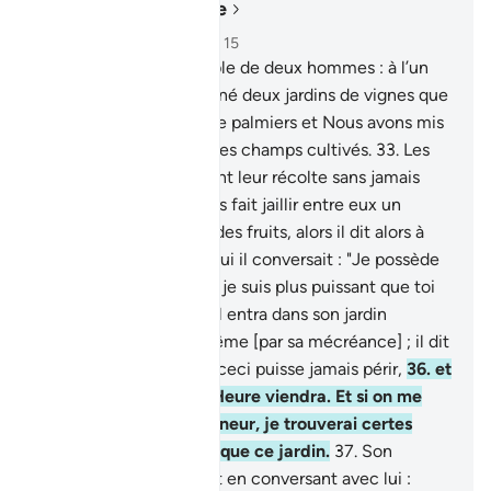
Lire dans le contexte
Chapitre 18, Page 298, Juz 15
32
.
Donne-leur l’exemple de deux hommes : à l’un
d’eux Nous avons assigné deux jardins de vignes que
Nous avons entourés de palmiers et Nous avons mis
entre les deux jardins des champs cultivés.
33
.
Les
deux jardins produisaient leur récolte sans jamais
manquer. Et Nous avons fait jaillir entre eux un
ruisseau.
34
.
Et il avait des fruits, alors il dit alors à
son compagnon avec qui il conversait : "Je possède
plus de bien que toi, et je suis plus puissant que toi
grâce à mon clan."
35
.
Il entra dans son jardin
coupable envers lui-même [par sa mécréance] ; il dit
: "Je ne pense pas que ceci puisse jamais périr,
36
.
et
je ne pense pas que l’Heure viendra. Et si on me
ramène vers mon Seigneur, je trouverai certes
meilleur lieu de retour que ce jardin.
37
.
Son
compagnon lui dit, tout en conversant avec lui :