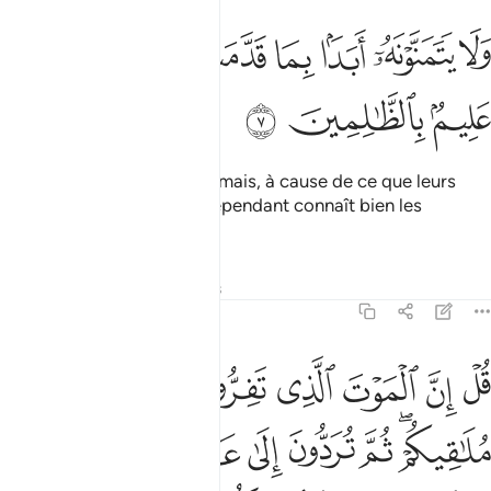
ﲦ
ﲧ
ﲨ
ﲩ
ﲪ
لا يتمنونه ابدا بما قدمت ايديهم والله عليم بالظالمين ٧
ﲫﲬ
ﲭ
َلَا يَتَمَنَّوْنَهُۥٓ أَبَدًۢا بِمَا قَدَّمَتْ أَيْدِيهِمْ ۚ وَٱللَّهُ عَلِيمٌۢ بِٱلظَّـٰلِمِينَ ٧
ﲮ
ﲯ
ﲰ
Or, ils ne la souhaiteront jamais, à cause de ce que leurs
mains ont préparé. Allah cependant connaît bien les
injustes.
Tafsirs
Leçons
Réflexions
62:8
ﲱ
ﲲ
ﲳ
ﲴ
ﲵ
ﲶ
ﲷ
ل ان الموت الذي تفرون منه فانه ملاقيكم ثم تردون الى عالم الغيب وال
ُلْ إِنَّ ٱلْمَوْتَ ٱلَّذِى تَفِرُّونَ مِنْهُ فَإِنَّهُۥ مُلَـٰقِيكُمْ ۖ ثُمَّ تُرَدُّونَ إِلَىٰ عَـٰلِمِ ٱلْغَي
ﲸﲹ
ﲺ
ﲻ
ﲼ
ﲽ
ﲾ