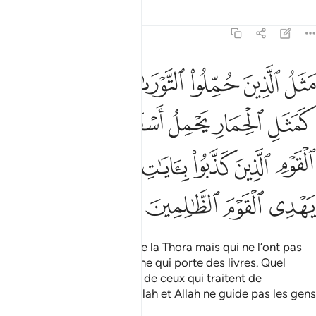
Tafsirs
Leçons
Réflexions
62:5
ﱺ
ﱻ
ﱼ
ﱽ
ﱾ
ﱿ
ﲀ
ثل الذين حملوا التوراة ثم لم يحملوها كمثل الحمار يحمل اسفارا بيس مثل 
َثَلُ ٱلَّذِينَ حُمِّلُوا۟ ٱلتَّوْرَىٰةَ ثُمَّ لَمْ يَحْمِلُوهَا كَمَثَلِ ٱلْحِمَارِ يَح
ﲁ
ﲂ
ﲃ
ﲄﲅ
ﲆ
ﲇ
ﲈ
ﲉ
ﲊ
ﲋ
ﲌﲍ
ﲎ
ﲏ
ﲐ
ﲑ
ﲒ
ﲓ
Ceux qui ont été chargés de la Thora mais qui ne l’ont pas
appliquée sont pareils à l’âne qui porte des livres. Quel
mauvais exemple que celui de ceux qui traitent de
mensonges les versets d’Allah et Allah ne guide pas les gens
injustes.