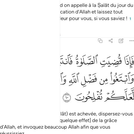
Ô vous qui avez cru ! Quand on appelle à la Ṣalāt du jour du
Vendredi, accourez à l’invocation d’Allah et laissez tout
négoce . Cela est bien meilleur pour vous, si vous saviez !
1
Tafsirs
Leçons
Réflexions
62:10
ﱘ
ﱙ
ﱚ
ﱛ
ﱜ
ﱝ
اذا قضيت الصلاة فانتشروا في الارض وابتغوا من فضل الله واذكروا الله 
َإِذَا قُضِيَتِ ٱلصَّلَوٰةُ فَٱنتَشِرُوا۟ فِى ٱلْأَرْضِ وَٱبْتَغُوا۟ مِن فَضْلِ ٱللَّهِ وَٱذْ
ﱞ
ﱟ
ﱠ
ﱡ
ﱢ
ﱣ
ﱤ
ﱥ
ﱦ
ﱧ
Puis quand la prière (As-Salât) est achevée, dispersez-vous
sur la terre, et recherchez [quelque effet] de la grâce
d’Allah, et invoquez beaucoup Allah afin que vous
réussissiez.