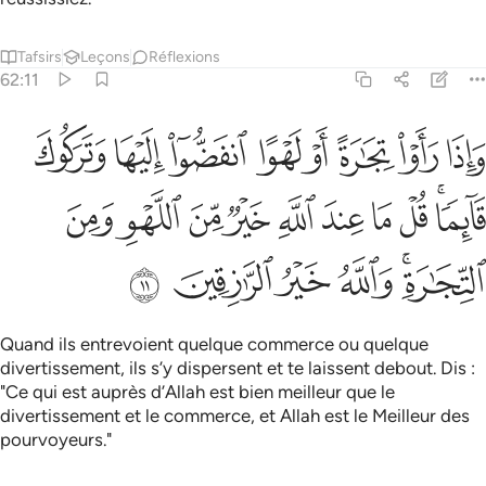
Tafsirs
Leçons
Réflexions
62:11
ﱨ
ﱩ
ﱪ
ﱫ
ﱬ
ﱭ
ﱮ
ﱯ
اذا راوا تجارة او لهوا انفضوا اليها وتركوك قايما قل ما عند الله خير من ا
َإِذَا رَأَوْا۟ تِجَـٰرَةً أَوْ لَهْوًا ٱنفَضُّوٓا۟ إِلَيْهَا وَتَرَكُوكَ قَآئِمًۭا ۚ قُل
ﱰﱱ
ﱲ
ﱳ
ﱴ
ﱵ
ﱶ
ﱷ
ﱸ
ﱹ
ﱺﱻ
ﱼ
ﱽ
ﱾ
ﱿ
Quand ils entrevoient quelque commerce ou quelque
divertissement, ils s’y dispersent et te laissent debout. Dis :
"Ce qui est auprès d’Allah est bien meilleur que le
divertissement et le commerce, et Allah est le Meilleur des
pourvoyeurs."