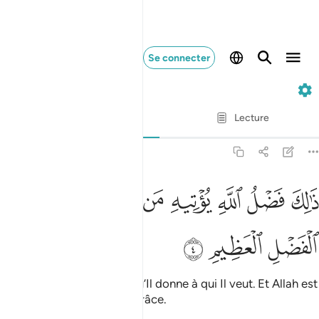
Se connecter
62. Al-Jumu'a
Ayah par Ayah
Lecture
Traduction
: Muhammad Hamidullah
62:4
ﱮ
ﱯ
ﱰ
ﱱ
ﱲ
ﱳﱴ
الك فضل الله يوتيه من يشاء والله ذو الفضل العظيم ٤
ﱵ
ﱶ
َٰلِكَ فَضْلُ ٱللَّهِ يُؤْتِيهِ مَن يَشَآءُ ۚ وَٱللَّهُ ذُو ٱلْفَضْلِ ٱلْعَظِيمِ ٤
ﱷ
ﱸ
ﱹ
Telle est la grâce d’Allah qu’Il donne à qui Il veut. Et Allah est
le Détenteur de l’énorme grâce.