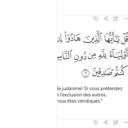
Tafsirs
Leçons
Réflexions
62:6
ﲔ
ﲕ
ﲖ
ﲗ
ﲘ
ﲙ
ﲚ
ل يا ايها الذين هادوا ان زعمتم انكم اولياء لله من دون الناس فتمنوا ا
ُلْ يَـٰٓأَيُّهَا ٱلَّذِينَ هَادُوٓا۟ إِن زَعَمْتُمْ أَنَّكُمْ أَوْلِيَآءُ لِلَّهِ مِن دُونِ ٱلنَّاسِ فَتَ
ﲛ
ﲜ
ﲝ
ﲞ
ﲟ
ﲠ
ﲡ
ﲢ
ﲣ
ﲤ
ﲥ
Dis : "Ô vous qui pratiquez le judaïsme! Si vous prétendez
être les bien aimés d’Allah à l’exclusion des autres,
souhaitez donc la mort, si vous êtes véridiques."
Tafsirs
Leçons
Réflexions
62:7