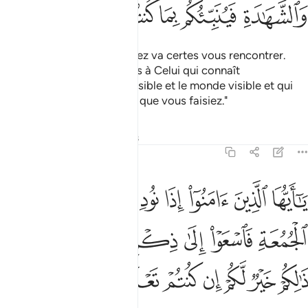
ﲿ
ﳀ
ﳁ
ﳂ
ﳃ
ﳄ
Dis : "La mort que vous fuyez va certes vous rencontrer.
Ensuite vous serez ramenés à Celui qui connaît
parfaitement le monde Invisible et le monde visible et qui
vous informera alors de ce que vous faisiez."
Tafsirs
Leçons
Réflexions
62:9
ﱁ
ﱂ
ﱃ
ﱄ
ﱅ
ﱆ
ﱇ
ﱈ
ا ايها الذين امنوا اذا نودي للصلاة من يوم الجمعة فاسعوا الى ذكر الله و
َـٰٓأَيُّهَا ٱلَّذِينَ ءَامَنُوٓا۟ إِذَا نُودِىَ لِلصَّلَوٰةِ مِن يَوْمِ ٱلْجُمُعَةِ فَٱسْعَوْا۟ إِلَىٰ 
ﱉ
ﱊ
ﱋ
ﱌ
ﱍ
ﱎ
ﱏﱐ
ﱑ
ﱒ
ﱓ
ﱔ
ﱕ
ﱖ
ﱗ