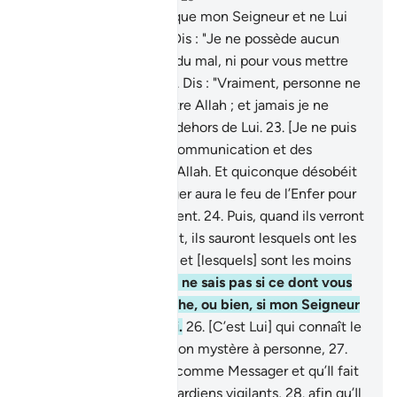
20
.
Dis : "Je n’invoque que mon Seigneur et ne Lui
associe personne."
21
.
Dis : "Je ne possède aucun
moyen pour vous faire du mal, ni pour vous mettre
sur le chemin droit."
22
.
Dis : "Vraiment, personne ne
saura me protéger contre Allah ; et jamais je ne
trouverai de refuge en dehors de Lui.
23
.
[Je ne puis
que transmettre] une communication et des
messages [émanant] d’Allah. Et quiconque désobéit
à Allah et à son Messager aura le feu de l’Enfer pour
y demeurer éternellement.
24
.
Puis, quand ils verront
ce dont on les menaçait, ils sauront lesquels ont les
secours les plus faibles et [lesquels] sont les moins
nombreux.
25
.
Dis : "Je ne sais pas si ce dont vous
êtes menacés est proche, ou bien, si mon Seigneur
va lui assigner un délai.
26
.
[C’est Lui] qui connaît le
mystère. Il ne dévoile Son mystère à personne,
27
.
sauf à celui qu’Il agrée comme Messager et qu’Il fait
précéder et suivre de gardiens vigilants,
28
.
afin qu’Il