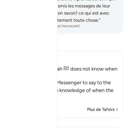
sache s’ils ont bien transmis les messages de leur
Seigneur. Il cerne (de Son savoir) ce qui est avec
eux, et dénombre exactement toute chose."
-
French Translation(Muhammad Hamidullah)
Lisez le Tafsir
Ibn Kathir (Abridged)
The Messenger of Allah ﷺ does not know when
the Hour will be
Allah commands His Messenger to say to the
people that he has no knowledge of when the
Hou
…
En savoir plus
Plus de Tafsirs
Leçons