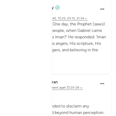
Prophetic Commentary
il y a 8 ans
·
Référencement
ayah 27:71, 79:42, 72:25, 20:15, 31:34
Abu Hurayrah narrates: One day, the Prophet (saws)
was sitting out for the people, when Gabriel came
to him and said: 'What is Iman?' He responded: 'Iman
is to believe in Allah, His angels, His scripture, His
encounter, His messengers, and believing in the
res...
Voir plus
2
0
In the Shade of the Quran
il y a 31 semaines
·
Référencement
ayah 72:25-26
Limited Knowledge
The Prophet is commanded to disclaim any
knowledge of the world beyond human perception: