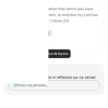
"Say: I do not know whether that which you have
been promised is imminent, or whether my Lord has
set for it a distant term." (Verse 25)
In summary, t...
Voir plus
0
0
Lire plus de leçons
Notes et réflexions
Vous n'avez aucune note ni réflexion sur ce verset.
Notez vos pensées…