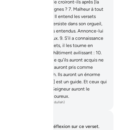
ité. Alors dans quelle parole croiront-ils après [la
ole] d’Allah et après Ses signes ?
7
.
Malheur à tout
and imposteur pécheur !
8
.
Il entend les versets
llah qu’on lui récite puis persiste dans son orgueil,
mme s’il ne les avait jamais entendus. Annonce-lui
nc un châtiment douloureux.
9
.
S’il a connaissance
 quelques-uns de Nos versets, il les tourne en
ision. Ceux-là auront un châtiment avilissant :
10
.
nfer est à leurs trousses. Ce qu’ils auront acquis ne
r servira à rien, ni ce qu’ils auront pris comme
otecteurs, en dehors d’Allah. Ils auront un énorme
âtiment.
11
.
Ceci [le Coran] est un guide. Et ceux qui
cusent les versets de leur Seigneur auront le
pplice d’un châtiment douloureux.
ench Translation(Muhammad Hamidullah)
tes et réflexions
us n'avez aucune note ni réflexion sur ce verset.