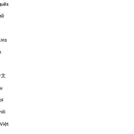
vér
guês
st Merciful.
par
ий
gr
vors and gifts, as well as His great
d’A
…
En savoir plus
co
do
ไทย
Plus de Tafsirs
de
e
dér
L’E
leu
中文
pr
, the Almighty, the Wise. (Verse 1-2)
ch
u
ré
 Qur'an, by God, the Almighty, the Wise,
su
ol
-
Fr
rs Ha, Mim, to point to th...
Voir plus
ili
No
Việt
Vo
eçons