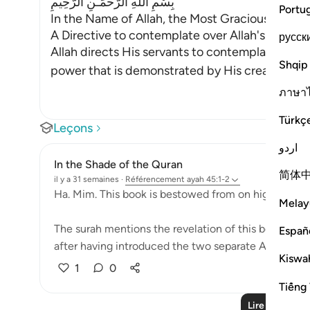
بِسْمِ اللَّهِ الرَّحْمَـنِ الرَّحِيمِ
Portu
In the Name of Allah, the Most Gracious, the Mo
A Directive to contemplate over Allah's Ayat
русск
Allah directs His servants to contemplate His fa
Shqip
power that is demonstrated by His creating th
ภาษา
Türkç
Leçons
اردو
In the Shade of the Quran
简体
il y a 31 semaines
·
Référencement
ayah 45:1-2
Ha. Mim. This book is bestowed from on high by God
Melay
The surah mentions the revelation of this book, the
Españ
after having introduced the two separate Arabic lette
Kiswah
1
0
Tiếng 
Lire plus de l