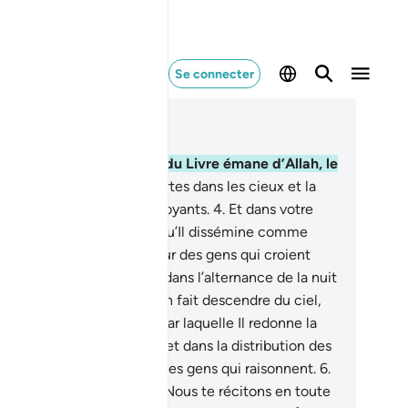
Se connecter
re dans le contexte
pitre 45, Page 499, Juz 25
Hâ, Mîm .
2
.
La révélation du Livre émane d’Allah, le
issant, le Sage.
3
.
Il y a certes dans les cieux et la
re des preuves pour les croyants.
4
.
Et dans votre
opre création, et dans ce qu’Il dissémine comme
maux, il y a des signes pour des gens qui croient
ec certitude.
5
.
De même dans l’alternance de la nuit
du jour, et dans ce qu’Allah fait descendre du ciel,
mme subsistance [pluie] par laquelle Il redonne la
 à la terre une fois morte, et dans la distribution des
ts, il y a des signes pour des gens qui raisonnent.
6
.
là les versets d’Allah que Nous te récitons en toute