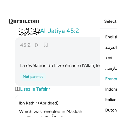
Sélect
045
تنزيل الكتاب من الله العزيز الحكيم ٢
Al-Jatiya
45:2
Englis
45:2
العربية
ﱉ
বাংলা
La révélation du Livre émane d’Allah, le Puissant
ارسی
Mot par mot
França
Lisez le Tafsir
Indon
Italia
Ibn Kathir (Abridged)
Dutch
Which was revealed in Makkah