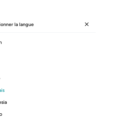
ionner la langue
Se connecter
Li
h
Cha
1
.
ﱃ
ﱄ
ﱅ
ﱆ
ﱇ
ﱈ
Pu
ter
, le Sage.
pr
ف
ani
Lire la suite
is
av
et 
esia
co
vie
no
ven
Voi