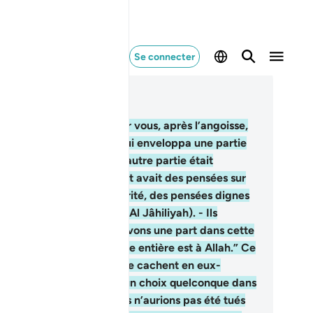
Se connecter
re dans le contexte
pitre 3, Page 70, Juz 4
4
.
Puis, Il fit descendre sur vous, après l’angoisse,
 tranquillité, un sommeil qui enveloppa une partie
entre vous, tandis qu’une autre partie était
ucieuse pour elle-même et avait des pensées sur
lah non conformes à la vérité, des pensées dignes
l’époque de l’Ignorance (Al Jâhiliyah). - Ils
saient: “Est-ce que nous avons une part dans cette
aire? ” Dis: “L’affaire toute entière est à Allah.” Ce
ils ne te révèlent pas, ils le cachent en eux-
mes: “Si nous avions eu un choix quelconque dans
te affaire, disent-ils, nous n’aurions pas été tués