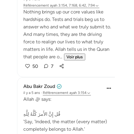
Référencement
ayah 3:154, 7:168, 6:42, 7:94
Nothing brings up our core values like
hardships do. Tests and trials beg us to
answer who and what we truly submit to.
And many times, they are the driving
force to realign our lives to what truly
matters in life. Allah tells us in the Quran
that people are o...
Voir plus
50
7
Abu Bakr Zoud
il y a 5 ans
·
Référencement
ayah 3:154
Allah ﷻ says:
قُل إِنَّ الأَمرَ كُلَّهُ لِلَّهِ
'Say, 'Indeed, the matter (every matter)
completely belongs to Allah.'