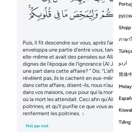
Portu
ﲋ
ﲌ
ﲍ
ﲎﲏ
русск
Shqip
ภาษา
Puis, Il fit descendre sur vous, après l’angoisse,
enveloppa une partie d’entre vous, tandis qu’u
Türkç
elle-même et avait des pensées sur Allah non c
اردو
dignes de l’époque de l’Ignorance (Al Jâhiliyah)
une part dans cette affaire? ” Dis: “L’affaire tou
简体
révèlent pas, ils le cachent en eux-mêmes: “Si
dans cette affaire, disent-ils, nous n’aurions pa
Melay
dans vos maisons, ceux pour qui la mort était dé
Españ
où la mort les attendait. Ceci afin qu’Allah ép
poitrines, et qu’Il purifie ce que vous avez dan
Kiswah
renferment les poitrines.
1
Tiếng 
Mot par mot