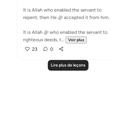
It is Allah who enabled the servant to
repent, then He ﷻ accepted it from him.
It is Allah ﷻ who enabled the servant to
righteous deeds, t...
Voir plus
23
0
Lire plus de leçons