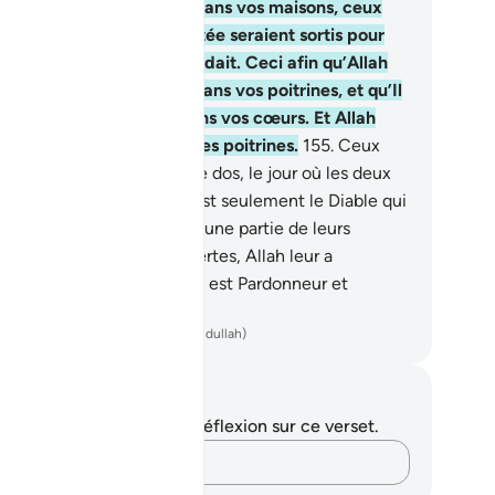
i.” Dis: “Eussiez-vous été dans vos maisons, ceux
ur qui la mort était décrétée seraient sortis pour
ndroit où la mort les attendait. Ceci afin qu’Allah
rouve ce que vous avez dans vos poitrines, et qu’Il
rifie ce que vous avez dans vos cœurs. Et Allah
nnaît ce que renferment les poitrines.
155
.
Ceux
ntre vous qui ont tourné le dos, le jour où les deux
mées se rencontrèrent, c’est seulement le Diable qui
 a fait broncher, à cause d’une partie de leurs
uvaises) actions. Mais, certes, Allah leur a
rdonné. Car vraiment Allah est Pardonneur et
ulgent !
ench Translation(Muhammad Hamidullah)
tes et réflexions
us n'avez aucune note ni réflexion sur ce verset.
Notez vos pensées…