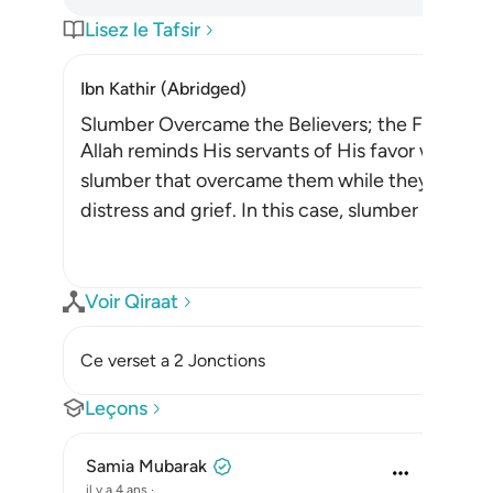
Lisez le Tafsir
Ibn Kathir (Abridged)
Slumber Overcame the Believers; the Fear that
Allah reminds His servants of His favor when H
slumber that overcame them while they were ca
distress and grief. In this case, slumber is a fav
Voir Qiraat
Ce verset a 2 Jonctions
Leçons
Samia Mubarak
il y a 4 ans
·